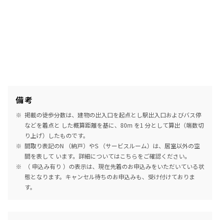
備考
掲載の徒歩分数は、建物の出入口を起点とし駅出入口およびバス停
などを着点と した概算距離を基に、80m を1 分として算出（端数切
り上げ）したものです。
間取り表記のN （納戸）やS （サービスルーム）は、居室以外の空
間を表して います。詳細については
こちら
をご確認ください。
（ 申込み有り ）の表示は、現在先着のお申込みをいただいている状
態となります。キャンセル待ちのお申込みも、受け付けておりま
す。
めやす賃料表示