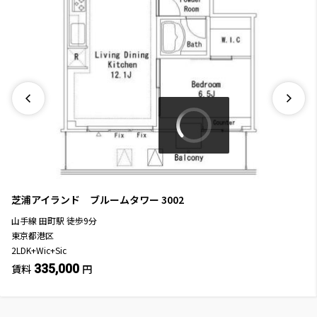
芝浦アイランド ブルームタワー
3002
山手線
田町駅
徒歩
9
分
東京都港区
2LDK+Wic+Sic
335,000
賃料
円