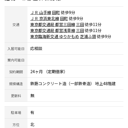
ＪＲ 山手線
田町
徒歩9分
ＪＲ 京浜東北線
田町
徒歩9分
東京都交通局 都営三田線
三田
徒歩11分
交通
東京都交通局 都営浅草線
三田
徒歩11分
東京臨海新交通 ゆりかもめ
芝浦ふ頭
徒歩9分
応相談
入居可能日
案内可能日
24ヶ月 （定期借家）
契約期間
鉄筋コンクリート造（一部鉄骨造） 地上48階建
規模構造
無
更新料
有
駐車場
北
方位