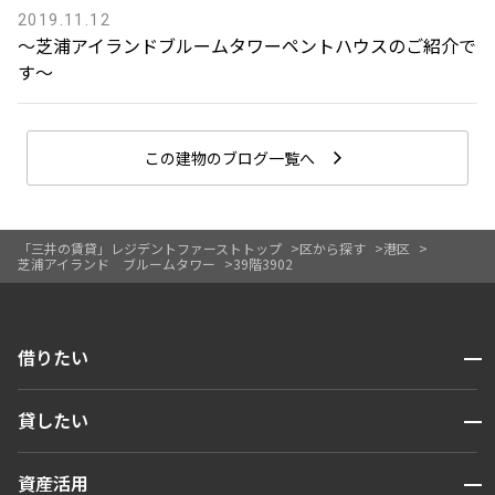
2019.11.12
〜芝浦アイランドブルームタワーペントハウスのご紹介で
す〜
この建物のブログ一覧へ
「三井の賃貸」レジデントファーストトップ
区から探す
港区
芝浦アイランド ブルームタワー
39階3902
開閉
借りたい
検索する
開閉
貸したい
人気エリアから探す
賃貸運営
区から探す
開閉
資産活用
お問い合わせ