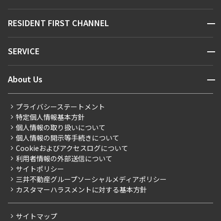
駅・沿線から探す
販売マンション
地図から探す
開閉
RESIDENT FIRST CHANNEL
お問い合わせ
キーワードから探す
NEWS
開閉
SERVICE
新着情報から探す
マンションレポート
ニュースから探す
営業窓口
商店街のある暮らし
開閉
About Us
新着募集情報
会員ページ
住まいのコラム
レジデントファーストについて
RESIDENT FIRST MEMBERS登録
RESIDENT FIRST MEMBERS登録
こだわりから探す
プライバシーステートメント
会社情報
ご入居・提携サービス
特定個人情報基本方針
こだわり一覧
事業案内
個人情報の取り扱いについて
お部屋探しからご契約まで
プレミアムマンション
個人情報の開示等手続きについて
採用情報
よくあるご質問
Cookieおよびアクセスログについて
新築
ニュースリリース
社宅紹介
利用者情報の外部送信について
当社限定（港区・渋谷区）
サイトポリシー
お問い合わせ
【仲介会社様向け】当社仲介事業部取り扱い物件入居申込
三井不動産グループソーシャルメディアポリシー
当社限定（港区・渋谷区以外）
カスタマーハラスメントに対する基本方針
三井不動産企画
分譲賃貸
サイトマップ