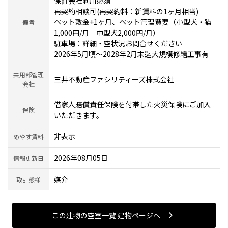
保証会社利用必須
再契約相談可(再契約料：新賃料の1ヶ月相当)
ペット敷金+1ヶ月、ペット管理費要（小型犬・猫
備考
1,000円/月 中型犬2,000円/月）
駐車場：詳細・空状況お問合せください
2026年5月頃～2028年2月末迄大規模修繕工事有
共用部管理
三井不動産ファシリティーズ株式会社
会社
借家人賠償責任保険を付帯した火災保険にご加入
保険
いただきます。
非表示
めやす賃料
2026年08月05日
情報更新日
媒介
取引態様
この建物の空室一覧 建物ページヘ