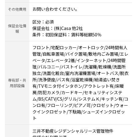
お問い合わせください。
その他費用
区分：必須
保証会社情
保証会社：(株)Casa 他2社
報
条件：初回保証料：賃料等総額50％
フロント/宅配ロッカー/オートロック/24時間有人
管理/自転車置場/バイク置場/敷地内ごみ置場/エレ
ベータ/エレベータ2基/インターネット/24時間管
理/バルコニー/バストイレ/洗濯機/乾燥機/洗面所
独立/洗面化粧台/室内洗濯機置場/オートバス/脱衣
所/洗浄便座/バス有/浴室乾燥機/給湯追い焚き
専有部・共
用部設備
有/TVモニタ付インタホン/アウトレット有/床暖
房/防犯カメラ/カードキー/セキュリティシステ
ム/BS/CATV/CS/グリル/システムＫ/キッチン有/コ
ンロ有/フローリング/ピアノ可/クロゼット/ウォー
クインクロゼット/下駄箱/シューズインクロゼッ
ト
三井不動産レジデンシャルリース管理物件