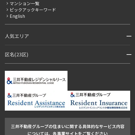
賃料改定
マンション一覧
ピックアックキーワード
フリーレント
English
ペット可
コンシェルジュ付き
人気エリア
開閉
ブランドマンション
赤坂・六本木
広尾・麻布・麻布十番
虎ノ門・麻布台
区名(23区)
開閉
青山・表参道・原宿
白金・目黒
高輪・五反田・大崎
恵比寿・代官山・中目黒
渋谷・松濤・代々木上原
番町・四谷・九段
港区
渋谷区
中央区
新宿区
文京区
千代田区
目黒区
日本橋・銀座
市ヶ谷・神楽坂・飯田橋
三田・芝・浜松町
品川区
世田谷区
大田区
江東区
台東区
墨田区
中野区
芝浦・汐留・品川
月島・勝どき・豊洲
本郷・春日・小石川
豊島区
杉並区
板橋区
北区
練馬区
荒川区
足立区
新宿・代々木
目白・高田馬場・早稲田
中野・荻窪
葛飾区
江戸川区
池尻大橋・三軒茶屋
祐天寺・学芸大学・自由が丘
駒沢・用賀・二子玉川
成城・砧
池袋・板橋・王子
戸越・大井・蒲田
三井不動産グループの住まいに関する具体的なサービス内容
青山
渋谷
東京・大手町
新宿
品川
目黒・中目黒
については、各事業サイトをご覧ください