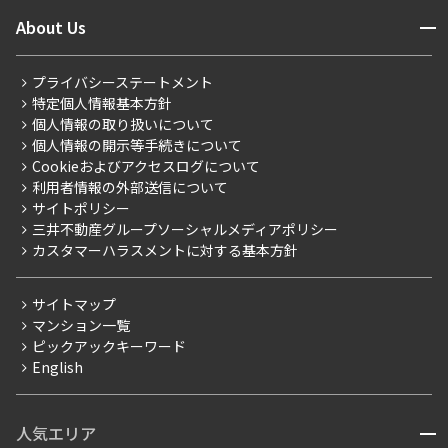
ニュースから探す
営業窓口
商店街のある暮らし
開閉
About Us
新着募集情報
会員ページ
住まいのコラム
レジデントファーストについて
RESIDENT FIRST MEMBERS登録
RESIDENT FIRST MEMBERS登録
こだわりから探す
プライバシーステートメント
会社情報
ご入居・提携サービス
特定個人情報基本方針
こだわり一覧
事業案内
個人情報の取り扱いについて
お部屋探しからご契約まで
プレミアムマンション
個人情報の開示等手続きについて
採用情報
よくあるご質問
Cookieおよびアクセスログについて
新築
ニュースリリース
社宅紹介
利用者情報の外部送信について
当社限定（港区・渋谷区）
サイトポリシー
お問い合わせ
【仲介会社様向け】当社仲介事業部取り扱い物件入居申込
三井不動産グループソーシャルメディアポリシー
当社限定（港区・渋谷区以外）
カスタマーハラスメントに対する基本方針
三井不動産企画
分譲賃貸
サイトマップ
賃料改定
マンション一覧
ピックアックキーワード
フリーレント
English
ペット可
コンシェルジュ付き
人気エリア
開閉
ブランドマンション