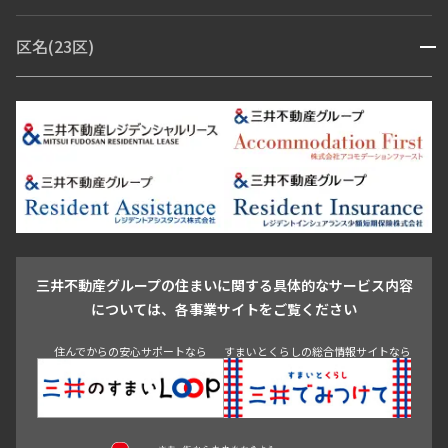
赤坂・六本木
広尾・麻布・麻布十番
虎ノ門・麻布台
区名(23区)
開閉
青山・表参道・原宿
白金・目黒
高輪・五反田・大崎
恵比寿・代官山・中目黒
渋谷・松濤・代々木上原
番町・四谷・九段
港区
渋谷区
中央区
新宿区
文京区
千代田区
目黒区
日本橋・銀座
市ヶ谷・神楽坂・飯田橋
三田・芝・浜松町
品川区
世田谷区
大田区
江東区
台東区
墨田区
中野区
芝浦・汐留・品川
月島・勝どき・豊洲
本郷・春日・小石川
豊島区
杉並区
板橋区
北区
練馬区
荒川区
足立区
新宿・代々木
目白・高田馬場・早稲田
中野・荻窪
葛飾区
江戸川区
池尻大橋・三軒茶屋
祐天寺・学芸大学・自由が丘
駒沢・用賀・二子玉川
成城・砧
池袋・板橋・王子
戸越・大井・蒲田
三井不動産グループの住まいに関する具体的なサービス内容
青山
渋谷
東京・大手町
新宿
品川
目黒・中目黒
については、各事業サイトをご覧ください
神田・御茶ノ水・秋葉原
初台・幡ヶ谷・笹塚
住んでからの安心サポートなら
すまいとくらしの総合情報サイトなら