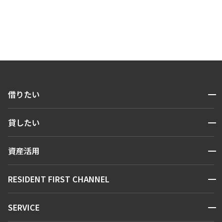
開閉
借りたい
検索する
開閉
貸したい
人気エリアから探す
賃貸運営
区から探す
開閉
資産活用
お問い合わせ
駅・沿線から探す
販売マンション
地図から探す
開閉
RESIDENT FIRST CHANNEL
お問い合わせ
キーワードから探す
NEWS
開閉
SERVICE
新着情報から探す
マンションレポート