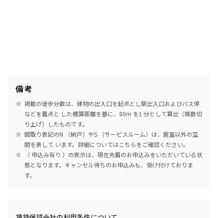
備考
掲載の徒歩分数は、建物の出入口を起点とし駅出入口およびバス停
などを着点と した概算距離を基に、80m を1 分として算出（端数切
り上げ）したものです。
間取り表記のN （納戸）やS （サービスルーム）は、居室以外の空
間を表して います。詳細については
こちら
をご確認ください。
（ 申込み有り ）の表示は、現在先着のお申込みをいただいている状
態となります。キャンセル待ちのお申込みも、受け付けておりま
す。
めやす賃料表示
賃貸保証会社の利用条件について