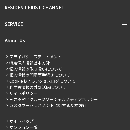
販売マンション
地図から探す
開閉
RESIDENT FIRST CHANNEL
お問い合わせ
キーワードから探す
NEWS
開閉
SERVICE
新着情報から探す
マンションレポート
ニュースから探す
営業窓口
商店街のある暮らし
開閉
About Us
新着募集情報
会員ページ
住まいのコラム
レジデントファーストについて
RESIDENT FIRST MEMBERS登録
RESIDENT FIRST MEMBERS登録
こだわりから探す
プライバシーステートメント
会社情報
ご入居・提携サービス
特定個人情報基本方針
こだわり一覧
事業案内
個人情報の取り扱いについて
お部屋探しからご契約まで
プレミアムマンション
個人情報の開示等手続きについて
採用情報
よくあるご質問
Cookieおよびアクセスログについて
新築
ニュースリリース
社宅紹介
利用者情報の外部送信について
当社限定（港区・渋谷区）
サイトポリシー
お問い合わせ
【仲介会社様向け】当社仲介事業部取り扱い物件入居申込
三井不動産グループソーシャルメディアポリシー
当社限定（港区・渋谷区以外）
カスタマーハラスメントに対する基本方針
三井不動産企画
分譲賃貸
サイトマップ
賃料改定
マンション一覧