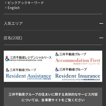
ピックアックキーワード
フリーレント
English
ペット可
コンシェルジュ付き
人気エリア
開閉
ブランドマンション
赤坂・六本木
広尾・麻布・麻布十番
虎ノ門・麻布台
区名(23区)
開閉
青山・表参道・原宿
白金・目黒
高輪・五反田・大崎
恵比寿・代官山・中目黒
渋谷・松濤・代々木上原
番町・四谷・九段
港区
渋谷区
中央区
新宿区
文京区
千代田区
目黒区
日本橋・銀座
市ヶ谷・神楽坂・飯田橋
三田・芝・浜松町
品川区
世田谷区
大田区
江東区
台東区
墨田区
中野区
芝浦・汐留・品川
月島・勝どき・豊洲
本郷・春日・小石川
豊島区
杉並区
板橋区
北区
練馬区
荒川区
足立区
新宿・代々木
目白・高田馬場・早稲田
中野・荻窪
葛飾区
江戸川区
池尻大橋・三軒茶屋
祐天寺・学芸大学・自由が丘
駒沢・用賀・二子玉川
成城・砧
池袋・板橋・王子
戸越・大井・蒲田
三井不動産グループの住まいに関する具体的なサービス内容
青山
渋谷
東京・大手町
新宿
品川
目黒・中目黒
については、各事業サイトをご覧ください
神田・御茶ノ水・秋葉原
初台・幡ヶ谷・笹塚