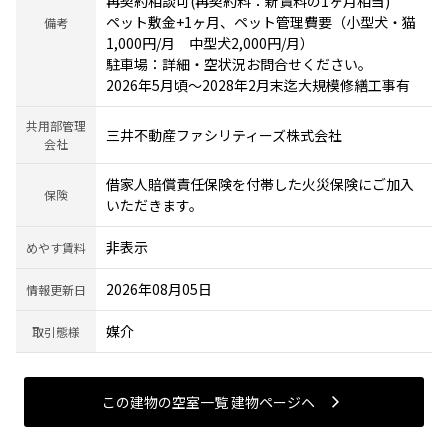
再契約相談可(再契約料：新賃料の1ヶ月相当)
ペット敷金+1ヶ月、ペット管理費要（小型犬・猫
備考
1,000円/月 中型犬2,000円/月）
駐車場：詳細・空状況お問合せください。
2026年5月頃～2028年2月末迄大規模修繕工事有
共用部管理
三井不動産ファシリティーズ株式会社
会社
借家人賠償責任保険を付帯した火災保険にご加入
保険
いただきます。
非表示
めやす賃料
2026年08月05日
情報更新日
媒介
取引態様
この建物の空室一覧 建物ページヘ