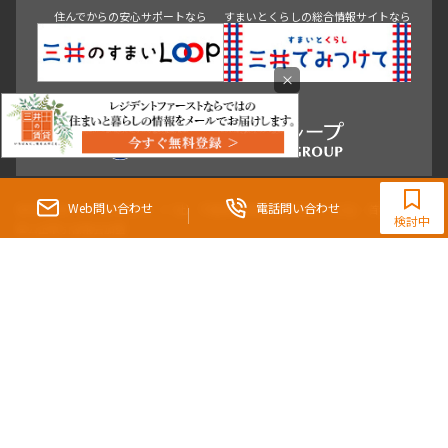
住んでからの安心サポートなら
すまいとくらしの総合情報サイトなら
×
0120-321-865
9:30~18:00（水曜定休）
Web問い合わせ
電話問い合わせ
東京都知事（3）第96482号 （一社） 不動産流通経営協会会員 （公社） 首都圏不動
検討中
産公正取引協議会加盟
〒107-0052 東京都港区赤坂八丁目4番14号 青山タワープレイス4階
三井の賃貸「いちばんに、住む人のこと。」 東京都心を中心とした豊富な賃貸マン
ションのご紹介。
理想の高級賃貸物件は見つかりましたか？エリアや駅などの条件面を変えて検索す
ればきっと理想の物件に巡り合えます。
都心の高級賃貸物件探しは[三井の賃貸]レジデントファーストで！
Copyright © RESIDENT FIRST Co.,Ltd. All Rights Reserved.