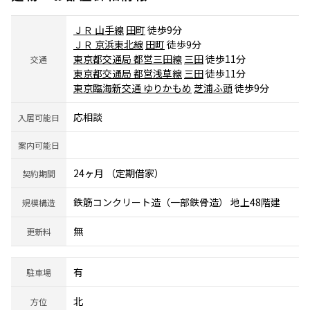
ＪＲ 山手線
田町
徒歩9分
ＪＲ 京浜東北線
田町
徒歩9分
東京都交通局 都営三田線
三田
徒歩11分
交通
東京都交通局 都営浅草線
三田
徒歩11分
東京臨海新交通 ゆりかもめ
芝浦ふ頭
徒歩9分
応相談
入居可能日
案内可能日
24ヶ月 （定期借家）
契約期間
鉄筋コンクリート造（一部鉄骨造） 地上48階建
規模構造
無
更新料
有
駐車場
北
方位