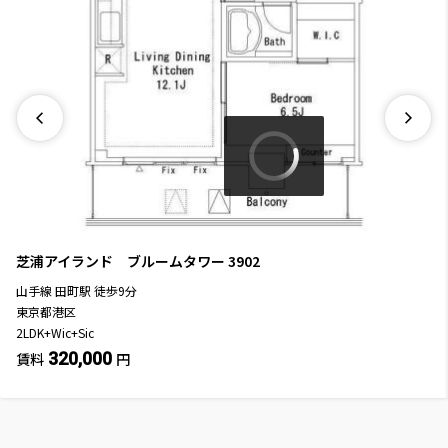
芝浦アイランド ブルームタワー
3902
山手線
田町駅
徒歩
9
分
東京都港区
2LDK+Wic+Sic
320,000
賃料
円