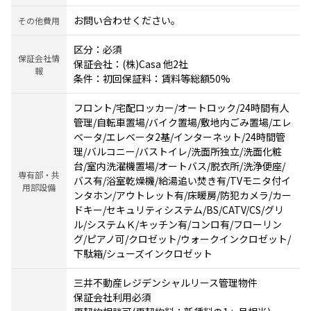
お問い合わせください。
その他費用
区分：必須
保証会社情
保証会社：(株)Casa 他2社
報
条件：初回保証料：賃料等総額50%
フロント/宅配ロッカー/オートロック/24時間有人
管理/自転車置場/バイク置場/敷地内ごみ置場/エレ
ベータ/エレベータ2基/インターネット/24時間管
理/バルコニー/バストイレ/洗面所独立/洗面化粧
台/室内洗濯機置場/オートバス/脱衣所/洗浄便座/
専有部・共
バス有/浴室乾燥機/給湯追い焚き有/TVモニタ付イ
用部設備
ンタホン/アウトレット有/床暖房/防犯カメラ/カー
ドキー/セキュリティシステム/BS/CATV/CS/グリ
ル/システムＫ/キッチン有/コンロ有/フローリン
グ/ピアノ可/クロゼット/ウォークインクロゼット/
下駄箱/シューズインクロゼット
三井不動産レジデンシャルリース管理物件
保証会社利用必須