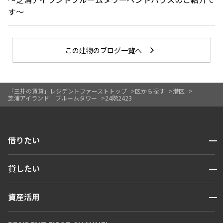
す〜
この建物のブログ一覧へ
「三井の賃貸」レジデントファーストトップ
区から探す
港区
芝浦アイランド ブルームタワー
24階2423
開閉
借りたい
検索する
開閉
貸したい
人気エリアから探す
賃貸運営
区から探す
開閉
資産活用
お問い合わせ
駅・沿線から探す
販売マンション
地図から探す