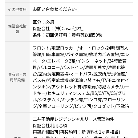
お問い合わせください。
その他費用
区分：必須
保証会社情
保証会社：(株)Casa 他2社
報
条件：初回保証料：賃料等総額50%
フロント/宅配ロッカー/オートロック/24時間有人
管理/自転車置場/バイク置場/敷地内ごみ置場/エレ
ベータ/エレベータ2基/インターネット/24時間管
理/バルコニー/バストイレ/洗面所独立/洗面化粧
台/室内洗濯機置場/オートバス/脱衣所/洗浄便座/
専有部・共
用部設備
バス有/浴室乾燥機/給湯追い焚き有/TVモニタ付イ
ンタホン/アウトレット有/床暖房/防犯カメラ/カー
ドキー/セキュリティシステム/BS/CATV/CS/グリ
ル/システムＫ/キッチン有/コンロ有/フローリン
グ/全室フローリング/ピアノ可/クロゼット/下駄箱
三井不動産レジデンシャルリース管理物件
保証会社利用必須
再契約相談可(再契約料：新賃料の1ヶ月相当)