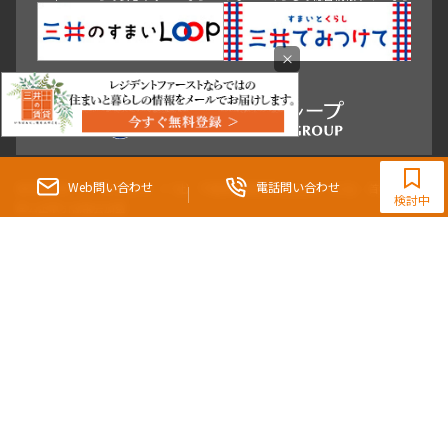
×
0120-321-865
9:30~18:00（水曜定休）
Web問い合わせ
電話問い合わせ
東京都知事（3）第96482号 （一社） 不動産流通経営協会会員 （公社） 首都圏不動
検討中
産公正取引協議会加盟
〒107-0052 東京都港区赤坂八丁目4番14号 青山タワープレイス4階
三井の賃貸「いちばんに、住む人のこと。」 東京都心を中心とした豊富な賃貸マン
ションのご紹介。
理想の高級賃貸物件は見つかりましたか？エリアや駅などの条件面を変えて検索す
ればきっと理想の物件に巡り合えます。
都心の高級賃貸物件探しは[三井の賃貸]レジデントファーストで！
Copyright © RESIDENT FIRST Co.,Ltd. All Rights Reserved.