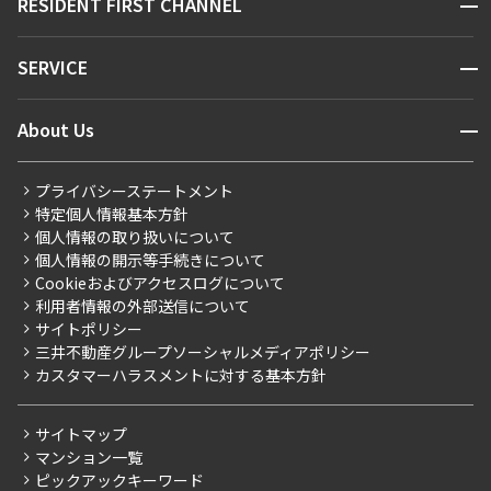
開閉
RESIDENT FIRST CHANNEL
お問い合わせ
キーワードから探す
NEWS
開閉
SERVICE
新着情報から探す
マンションレポート
ニュースから探す
営業窓口
商店街のある暮らし
開閉
About Us
新着募集情報
会員ページ
住まいのコラム
レジデントファーストについて
RESIDENT FIRST MEMBERS登録
RESIDENT FIRST MEMBERS登録
こだわりから探す
プライバシーステートメント
会社情報
ご入居・提携サービス
特定個人情報基本方針
こだわり一覧
事業案内
個人情報の取り扱いについて
お部屋探しからご契約まで
プレミアムマンション
個人情報の開示等手続きについて
採用情報
よくあるご質問
Cookieおよびアクセスログについて
新築
ニュースリリース
社宅紹介
利用者情報の外部送信について
当社限定（港区・渋谷区）
サイトポリシー
お問い合わせ
【仲介会社様向け】当社仲介事業部取り扱い物件入居申込
三井不動産グループソーシャルメディアポリシー
当社限定（港区・渋谷区以外）
カスタマーハラスメントに対する基本方針
三井不動産企画
分譲賃貸
サイトマップ
賃料改定
マンション一覧
ピックアックキーワード
フリーレント