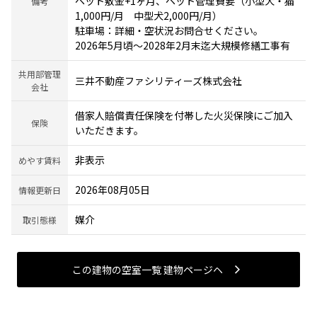
ペット敷金+1ヶ月、ペット管理費要（小型犬・猫
備考
1,000円/月 中型犬2,000円/月）
駐車場：詳細・空状況お問合せください。
2026年5月頃～2028年2月末迄大規模修繕工事有
共用部管理
三井不動産ファシリティーズ株式会社
会社
借家人賠償責任保険を付帯した火災保険にご加入
保険
いただきます。
非表示
めやす賃料
2026年08月05日
情報更新日
媒介
取引態様
この建物の空室一覧 建物ページヘ