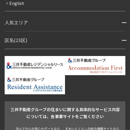
English
ペット可
コンシェルジュ付き
人気エリア
開閉
ブランドマンション
赤坂・六本木
広尾・麻布・麻布十番
虎ノ門・麻布台
区名(23区)
開閉
青山・表参道・原宿
白金・目黒
高輪・五反田・大崎
恵比寿・代官山・中目黒
渋谷・松濤・代々木上原
番町・四谷・九段
港区
渋谷区
中央区
新宿区
文京区
千代田区
目黒区
日本橋・銀座
市ヶ谷・神楽坂・飯田橋
三田・芝・浜松町
品川区
世田谷区
大田区
江東区
台東区
墨田区
中野区
芝浦・汐留・品川
月島・勝どき・豊洲
本郷・春日・小石川
豊島区
杉並区
板橋区
北区
練馬区
荒川区
足立区
新宿・代々木
目白・高田馬場・早稲田
中野・荻窪
葛飾区
江戸川区
池尻大橋・三軒茶屋
祐天寺・学芸大学・自由が丘
駒沢・用賀・二子玉川
成城・砧
池袋・板橋・王子
戸越・大井・蒲田
三井不動産グループの住まいに関する具体的なサービス内容
青山
渋谷
東京・大手町
新宿
品川
目黒・中目黒
については、各事業サイトをご覧ください
神田・御茶ノ水・秋葉原
初台・幡ヶ谷・笹塚
住んでからの安心サポートなら
すまいとくらしの総合情報サイトなら