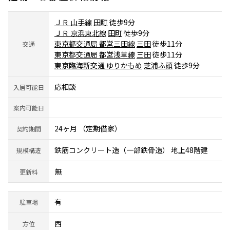
ＪＲ 山手線
田町
徒歩9分
ＪＲ 京浜東北線
田町
徒歩9分
東京都交通局 都営三田線
三田
徒歩11分
交通
東京都交通局 都営浅草線
三田
徒歩11分
東京臨海新交通 ゆりかもめ
芝浦ふ頭
徒歩9分
応相談
入居可能日
案内可能日
24ヶ月 （定期借家）
契約期間
鉄筋コンクリート造（一部鉄骨造） 地上48階建
規模構造
無
更新料
有
駐車場
西
方位