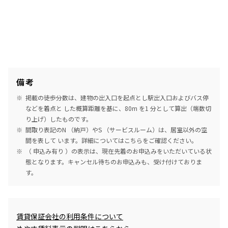
備考
掲載の徒歩分数は、建物の出入口を起点とし駅出入口およびバス停
などを着点と した概算距離を基に、80m を1 分として算出（端数切
り上げ）したものです。
間取り表記のN （納戸）やS （サービスルーム）は、居室以外の空
間を表して います。詳細については
こちら
をご確認ください。
（ 申込み有り ）の表示は、現在先着のお申込みをいただいている状
態となります。キャンセル待ちのお申込みも、受け付けておりま
す。
めやす賃料表示
賃貸保証会社の利用条件について