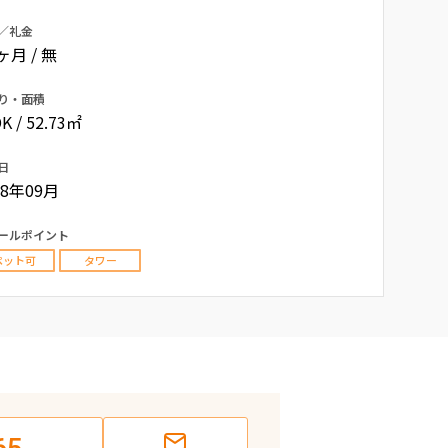
／礼金
0ヶ月 / 無
り・面積
K / 52.73㎡
日
08年09月
ールポイント
ペット可
タワー