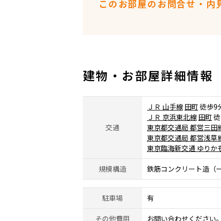
このお部屋のお問合せ・内
建物・お部屋詳細情報
ＪＲ 山手線
田町
徒歩9
ＪＲ 京浜東北線
田町
徒
交通
東京都交通局 都営三田
東京都交通局 都営浅草
東京臨海新交通 ゆりか
規模構造
鉄筋コンクリート造（一
駐車場
有
その他費用
お問い合わせください