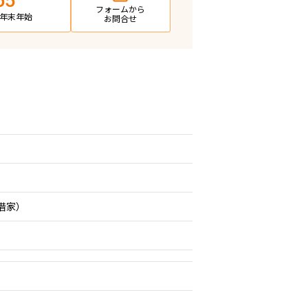
65
フォームから
日・年末年始
お問合せ
期借家）