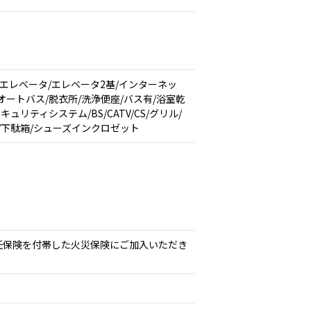
/エレベータ/エレベータ2基/インターネッ
オートバス/脱衣所/洗浄便座/バス有/浴室乾
リティシステム/BS/CATV/CS/グリル/
/下駄箱/シューズインクロゼット
任保険を付帯した火災保険にご加入いただき