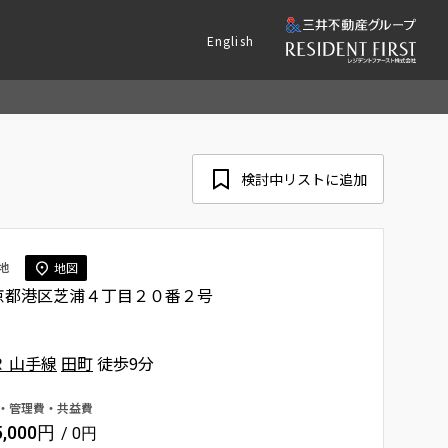
English
検討中リストに追加
地
地図
京都港区芝浦４丁目２０番２号
Ｒ 山手線
田町
徒歩9分
・管理費・共益費
5,000円
/ 0円