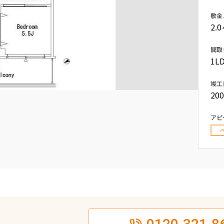
込
新着募集情報
敷金
フリーレント
2.
ペット可
間取
コンシェルジュ付き
1LD
ブランドマンション
竣工
20
アピ