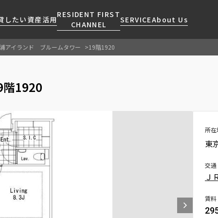
RESIDENT FIRST
貸したい
資産活用
SERVICE
About Us
CHANNEL
浦アイランド ブルームタワー
19階1920
検索する
こだわりから探す
レジデントファーストについて
賃貸運営
販売マンション
NEWS
営業窓口
階1920
会社情報
お問い合わせ
お問い合わせ
マンションレポート
会員ページ
人気エリアから探す
こだわり一覧
事業案内
商店街のある暮らし
RESIDENT FIRST
区から探す
プレミアムマンション
MEMBERS登録
採用情報
住まいのコラム
駅・沿線から探す
新築
所在
ご入居・提携サービス
東
ニュースリリース
RESIDENT FIRST
地図から探す
当社限定(港区・渋谷区)
MEMBERS登録
お部屋探しからご契約まで
お問い合わせ
キーワードから探す
当社限定(港区・渋谷区以外)
交通
よくあるご質問
Ｊ
三井不動産企画
社宅紹介
新着情報から探す
分譲賃貸
賃料
【仲介会社様向け】当社仲介
29
ニュースから探す
賃料改定
事業部取り扱い物件入居申