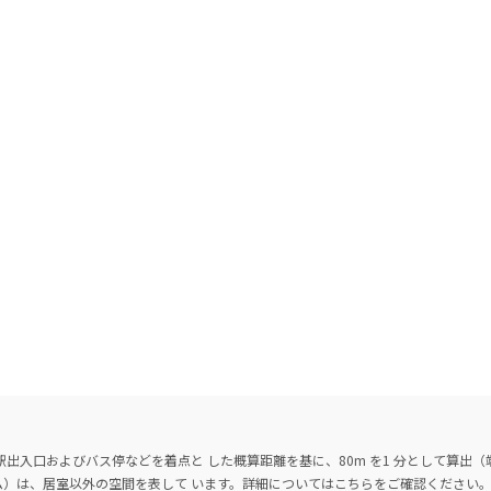
出入口およびバス停などを着点と した概算距離を基に、80m を1 分として算出
ーム）は、居室以外の空間を表して います。詳細については
こちら
をご確認ください