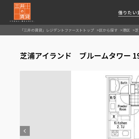
借りたい
「三井の賃貸」レジデントファーストトップ
区から探す
港区
芝
About Us
借りたい
貸したい
資産活用
RESIDENT
SERVICE
芝浦アイランド ブルームタワー 19
FIRST CHANNEL
私たちレジデントファーストの思いや
厳選した都心の上質な賃貸マンションを数多
賃貸運営をお考えのオーナー様に
分譲マンションのご購入、売却の
レジデントファーストが提供する
ご提供するサービスをご紹介します
くご提案します
最適なプランをご提案します
ご相談も承ります
各種サービスをご紹介します
新しい住まいと暮らしの探しに関わる
様々な情報を発信します