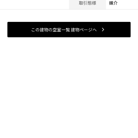
取引態様
媒介
この建物の空室一覧 建物ページヘ