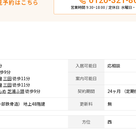
0120-321-8
見予約はこちら
営業時間 9:30~18:00 / 定休日: 水曜
分
入居可能日
応相談
歩9分
線
三田
徒歩11分
案内可能日
線
三田
徒歩11分
もめ
芝浦ふ頭
徒歩9分
契約期間
24ヶ月 （定
部鉄骨造） 地上48階建
更新料
無
方位
西
。