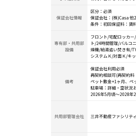
区分：必須
保証会社情報
保証会社：(株)Casa 他
条件：初回保証料：賃料
フロント/宅配ロッカー
専有部・共用部
ト/24時間管理/バルコ
設備
燥機/給湯追い焚き有/T
システムＫ/対面Ｋ/キ
保証会社利用必須
再契約相談可(再契約料
備考
ペット敷金+1ヶ月、ペッ
駐車場：詳細・空状況
2026年5月頃～202
共用部管理会社
三井不動産ファシリテ