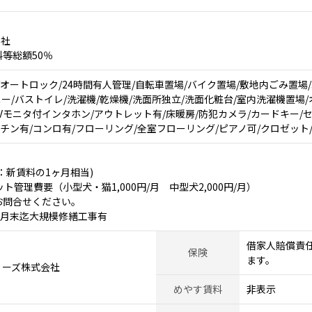
2社
等総額50％
/オートロック/24時間有人管理/自転車置場/バイク置場/敷地内ごみ置場
ニー/バストイレ/洗濯機/乾燥機/洗面所独立/洗面化粧台/室内洗濯機置場/
Vモニタ付インタホン/アウトレット有/床暖房/防犯カメラ/カードキー/セキュ
ッチン有/コンロ有/フローリング/全室フローリング/ピアノ可/クロゼット
：新賃料の1ヶ月相当)
ト管理費要（小型犬・猫1,000円/月 中型犬2,000円/月）
お問合せください。
8年2月末迄大規模修繕工事有
借家人賠償責
保険
ます。
ィーズ株式会社
めやす賃料
非表示