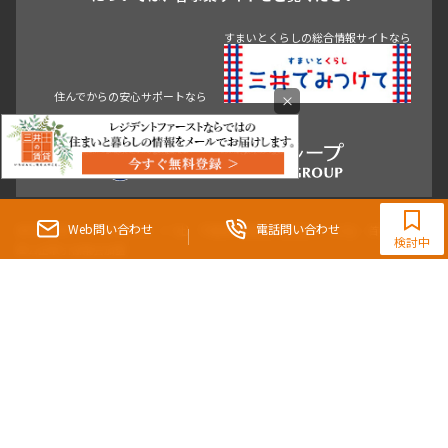
神田・御茶ノ水・秋葉原
初台・幡ヶ谷・笹塚
住んでからの安心サポートなら
すまいとくらしの総合情報サイトなら
×
0120-321-865
9:30~18:00（水曜定休）
Web問い合わせ
電話問い合わせ
東京都知事（3）第96482号 （一社） 不動産流通経営協会会員 （公社） 首都圏不動
検討中
産公正取引協議会加盟
〒107-0052 東京都港区赤坂八丁目4番14号 青山タワープレイス4階
三井の賃貸「いちばんに、住む人のこと。」 東京都心を中心とした豊富な賃貸マン
ションのご紹介。
理想の高級賃貸物件は見つかりましたか？エリアや駅などの条件面を変えて検索す
ればきっと理想の物件に巡り合えます。
都心の高級賃貸物件探しは[三井の賃貸]レジデントファーストで！
Copyright © RESIDENT FIRST Co.,Ltd. All Rights Reserved.