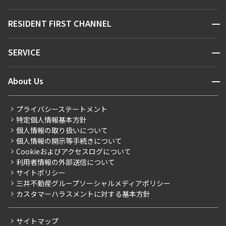
駅・沿線から探す
販売マンション
地図から探す
開閉
RESIDENT FIRST CHANNEL
お問い合わせ
キーワードから探す
NEWS
開閉
SERVICE
新着情報から探す
マンションレポート
ニュースから探す
営業窓口
商店街のある暮らし
開閉
About Us
新着募集情報
会員ページ
住まいのコラム
レジデントファーストについて
RESIDENT FIRST MEMBERS登録
RESIDENT FIRST MEMBERS登録
こだわりから探す
プライバシーステートメント
会社情報
ご入居・提携サービス
特定個人情報基本方針
こだわり一覧
事業案内
個人情報の取り扱いについて
お部屋探しからご契約まで
プレミアムマンション
個人情報の開示等手続きについて
採用情報
よくあるご質問
Cookieおよびアクセスログについて
新築
ニュースリリース
社宅紹介
利用者情報の外部送信について
当社限定（港区・渋谷区）
サイトポリシー
お問い合わせ
【仲介会社様向け】当社仲介事業部取り扱い物件入居申込
三井不動産グループソーシャルメディアポリシー
当社限定（港区・渋谷区以外）
カスタマーハラスメントに対する基本方針
三井不動産企画
分譲賃貸
サイトマップ