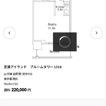
芝浦アイランド ブルームタワー
1316
山手線
田町駅
徒歩
9
分
東京都港区
Studio+SiC
220,000
賃料
円