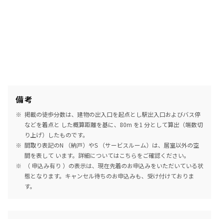
備考
掲載の徒歩分数は、建物の出入口を起点とし駅出入口およびバス停
などを着点と した概算距離を基に、80m を1 分として算出（端数切
り上げ）したものです。
間取り表記のN （納戸）やS （サービスルーム）は、居室以外の空
間を表して います。詳細については
こちら
をご確認ください。
（ 申込み有り ）の表示は、現在先着のお申込みをいただいている状
態となります。キャンセル待ちのお申込みも、受け付けておりま
す。
めやす賃料表示