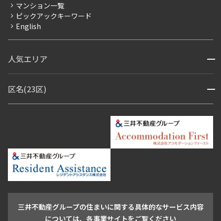
賃料改定
マンション一覧
ピックアックキーワード
フリーレント
English
ペット可
コンシェルジュ付き
人気エリア
開閉
ブランドマンション
赤坂・六本木
広尾・麻布・麻布十番
虎ノ門・麻布台
区名(23区)
開閉
青山・表参道・原宿
白金・目黒
高輪・五反田・大崎
恵比寿・代官山・中目黒
渋谷・松濤・代々木上原
番町・四谷・九段
港区
渋谷区
中央区
新宿区
文京区
千代田区
目黒区
日本橋・銀座
市ヶ谷・神楽坂・飯田橋
三田・芝・浜松町
品川区
世田谷区
大田区
江東区
台東区
墨田区
中野区
芝浦・汐留・品川
月島・勝どき・豊洲
本郷・春日・小石川
豊島区
杉並区
板橋区
北区
練馬区
荒川区
足立区
新宿・代々木
目白・高田馬場・早稲田
中野・荻窪
葛飾区
江戸川区
池尻大橋・三軒茶屋
祐天寺・学芸大学・自由が丘
駒沢・用賀・二子玉川
成城・砧
池袋・板橋・王子
戸越・大井・蒲田
三井不動産グループの住まいに関する具体的なサービス内容
青山
渋谷
東京・大手町
新宿
品川
目黒・中目黒
については、各事業サイトをご覧ください