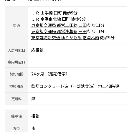
ＪＲ 山手線
田町
徒歩9分
ＪＲ 京浜東北線
田町
徒歩9分
東京都交通局 都営三田線
三田
徒歩11分
交通
東京都交通局 都営浅草線
三田
徒歩11分
東京臨海新交通 ゆりかもめ
芝浦ふ頭
徒歩9分
応相談
入居可能日
案内可能日
24ヶ月 （定期借家）
契約期間
鉄筋コンクリート造（一部鉄骨造） 地上48階建
規模構造
無
更新料
相談
駐車場
南
方位