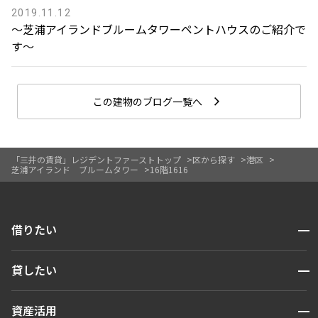
2019.11.12
〜芝浦アイランドブルームタワーペントハウスのご紹介で
す〜
この建物のブログ一覧へ
「三井の賃貸」レジデントファーストトップ
区から探す
港区
芝浦アイランド ブルームタワー
16階1616
開閉
借りたい
検索する
開閉
貸したい
人気エリアから探す
賃貸運営
区から探す
開閉
資産活用
お問い合わせ