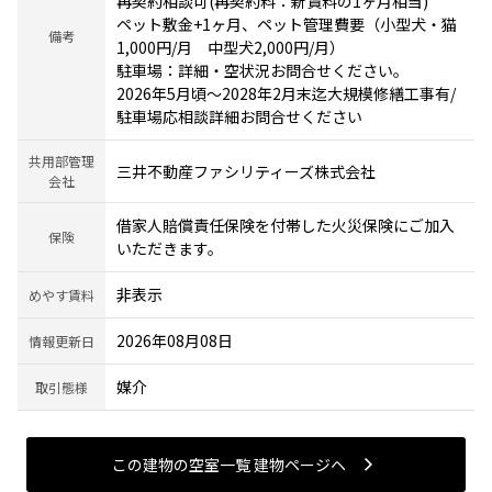
再契約相談可(再契約料：新賃料の1ヶ月相当)
ペット敷金+1ヶ月、ペット管理費要（小型犬・猫
備考
1,000円/月 中型犬2,000円/月）
駐車場：詳細・空状況お問合せください。
2026年5月頃～2028年2月末迄大規模修繕工事有/
駐車場応相談詳細お問合せください
共用部管理
三井不動産ファシリティーズ株式会社
会社
借家人賠償責任保険を付帯した火災保険にご加入
保険
いただきます。
非表示
めやす賃料
2026年08月08日
情報更新日
媒介
取引態様
この建物の空室一覧 建物ページヘ