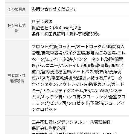
お問い合わせください。
その他費用
区分：必須
保証会社情
保証会社：(株)Casa 他2社
報
条件：初回保証料：賃料等総額50%
フロント/宅配ロッカー/オートロック/24時間有人
管理/自転車置場/バイク置場/敷地内ごみ置場/エレ
ベータ/エレベータ2基/インターネット/24時間管
理/バルコニー/バストイレ/洗濯機/乾燥機/洗面化
粧台/室内洗濯機置場/オートバス/脱衣所/洗浄便
専有部・共
座/バス有/浴室乾燥機/給湯追い焚き有/TVモニタ
用部設備
付インタホン/アウトレット有/防犯カメラ/カード
キー/セキュリティシステム/BS/CATV/CS/システ
ムＫ/キッチン有/コンロ有/フローリング/全室フロ
ーリング/ピアノ可/クロゼット/下駄箱/シューズイ
ンクロゼット
三井不動産レジデンシャルリース管理物件
保証会社利用必須