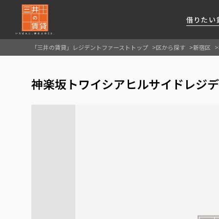
借りたい
「三井の賃貸」レジデントファーストトップ
区から探す
新宿区
About Us
借りたい
貸したい
資産活用
RESIDENT
SERVICE
神楽坂トワイシアヒルサイドレジデ
FIRST CHANNEL
私たちレジデントファーストの思いや
厳選した都心の上質な賃貸マンションを数多
賃貸運営をお考えのオーナー様に
分譲マンションのご購入、売却の
レジデントファーストが提供する
ご提供するサービスをご紹介します
くご提案します
最適なプランをご提案します
ご相談も承ります
各種サービスをご紹介します
新しい住まいと暮らしの探しに関わる
様々な情報を発信します