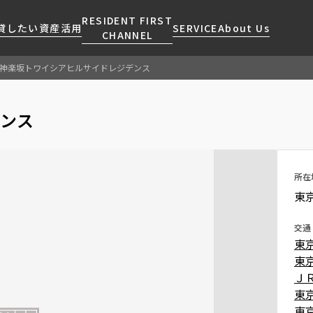
RESIDENT FIRST
貸したい
資産活用
SERVICE
About Us
CHANNEL
神楽坂トワイシアヒルサイドレジデンス
検索する
こだわりから探す
レジデントファーストについて
賃貸運営
販売マンション
NEWS
営業窓口
ンス
会社情報
お問い合わせ
お問い合わせ
マンションレポート
会員ページ
人気エリアから探す
こだわり一覧
事業案内
商店街のある暮らし
RESIDENT FIRST
区から探す
プレミアムマンション
MEMBERS登録
所在
採用情報
住まいのコラム
駅・沿線から探す
新築
ご入居・提携サービス
東
ニュースリリース
RESIDENT FIRST
地図から探す
当社限定(港区・渋谷区)
MEMBERS登録
お部屋探しからご契約まで
交通
お問い合わせ
キーワードから探す
当社限定(港区・渋谷区以外)
東
よくあるご質問
三井不動産企画
東
社宅紹介
Ｊ
新着情報から探す
分譲賃貸
東
【仲介会社様向け】当社仲介
ニュースから探す
東
賃料改定
事業部取り扱い物件入居申