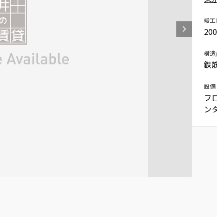
込
新着募集情報
フリーレント
竣工
20
ペット可
コンシェルジュ付き
構造
鉄
ブランドマンション
設備
フ
ン