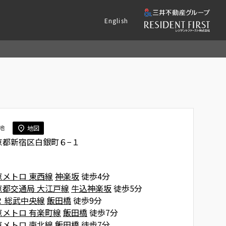
English
地
地図
京都新宿区白銀町６−１
京メトロ 東西線
神楽坂
徒歩4分
京都交通局 大江戸線
牛込神楽坂
徒歩5分
Ｒ 総武中央線
飯田橋
徒歩9分
京メトロ 有楽町線
飯田橋
徒歩7分
京メトロ 南北線
飯田橋
徒歩7分