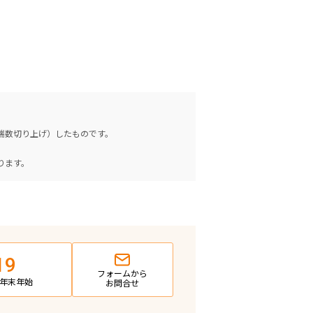
（端数切り上げ）したものです。
。
ります。
19
フォームから
日・年末年始
お問合せ