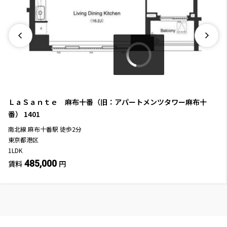
ＬａＳａｎｔｅ 麻布十番（旧：アパートメンツタワー麻布十
番）
1401
南北線
麻布十番駅
徒歩
2
分
東京都港区
1LDK
485,000
賃料
円