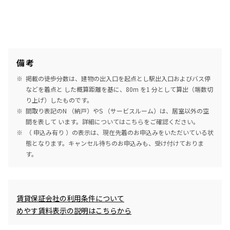
備考
掲載の徒歩分数は、建物の出入口を起点とし駅出入口およびバス停
などを着点と した概算距離を基に、80m を1 分として算出（端数切
り上げ）したものです。
間取り表記のN （納戸）やS （サービスルーム）は、居室以外の空
間を表して います。詳細については
こちら
をご確認ください。
（ 申込み有り ）の表示は、現在先着のお申込みをいただいている状
態となります。キャンセル待ちのお申込みも、受け付けておりま
す。
めやす賃料表示
賃貸保証会社の利用条件について
めやす賃料表示の説明はこちらから