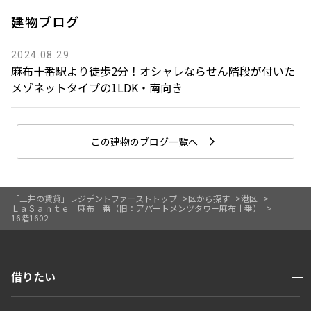
建物ブログ
2024.08.29
麻布十番駅より徒歩2分！オシャレならせん階段が付いた
メゾネットタイプの1LDK・南向き
この建物のブログ一覧へ
「三井の賃貸」レジデントファーストトップ
区から探す
港区
ＬａＳａｎｔｅ 麻布十番（旧：アパートメンツタワー麻布十番）
16階1602
開閉
借りたい
検索する