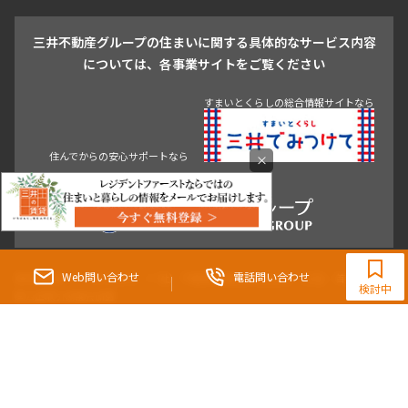
戸越・大井・蒲田
三井不動産グループの住まいに関する具体的なサービス内容
青山
渋谷
東京・大手町
新宿
品川
目黒・中目黒
については、各事業サイトをご覧ください
神田・御茶ノ水・秋葉原
初台・幡ヶ谷・笹塚
すまいとくらしの総合情報サイトなら
住んでからの安心サポートなら
×
0120-321-983
9:30~18:00（水曜定休）
Web問い合わせ
電話問い合わせ
東京都知事（3）第96482号 （一社） 不動産流通経営協会会員 （公社） 首都圏不動
検討中
産公正取引協議会加盟
〒107-0052 東京都港区赤坂八丁目4番14号 青山タワープレイス4階
三井の賃貸「いちばんに、住む人のこと。」 東京都心を中心とした豊富な賃貸マン
ションのご紹介。
理想の高級賃貸物件は見つかりましたか？エリアや駅などの条件面を変えて検索す
ればきっと理想の物件に巡り合えます。
都心の高級賃貸物件探しは[三井の賃貸]レジデントファーストで！