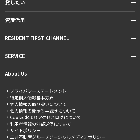
開閉
貸したい
人気エリアから探す
賃貸運営
区から探す
開閉
資産活用
お問い合わせ
駅・沿線から探す
販売マンション
地図から探す
開閉
RESIDENT FIRST CHANNEL
お問い合わせ
キーワードから探す
NEWS
開閉
SERVICE
新着情報から探す
マンションレポート
ニュースから探す
営業窓口
商店街のある暮らし
開閉
About Us
新着募集情報
会員ページ
住まいのコラム
レジデントファーストについて
RESIDENT FIRST MEMBERS登録
RESIDENT FIRST MEMBERS登録
こだわりから探す
プライバシーステートメント
会社情報
ご入居・提携サービス
特定個人情報基本方針
こだわり一覧
事業案内
個人情報の取り扱いについて
お部屋探しからご契約まで
プレミアムマンション
個人情報の開示等手続きについて
採用情報
よくあるご質問
Cookieおよびアクセスログについて
新築
ニュースリリース
社宅紹介
利用者情報の外部送信について
当社限定（港区・渋谷区）
サイトポリシー
お問い合わせ
【仲介会社様向け】当社仲介事業部取り扱い物件入居申込
三井不動産グループソーシャルメディアポリシー
当社限定（港区・渋谷区以外）