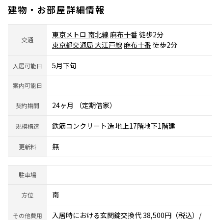
建物・お部屋詳細情報
東京メトロ 南北線
麻布十番
徒歩2分
交通
東京都交通局 大江戸線
麻布十番
徒歩2分
5月下旬
入居可能日
案内可能日
24ヶ月 （定期借家）
契約期間
鉄筋コンクリート造 地上17階地下1階建
規模構造
無
更新料
駐車場
南
方位
入居時における玄関錠交換代 38,500円（税込）/
その他費用