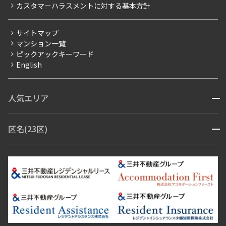
カスタマーハラスメントに対する基本方針
三井不動産企画
分譲賃貸
サイトマップ
賃料改定
マンション一覧
ピックアックキーワード
フリーレント
English
ペット可
コンシェルジュ付き
人気エリア
開閉
ブランドマンション
赤坂・六本木
広尾・麻布・麻布十番
虎ノ門・麻布台
区名(23区)
開閉
青山・表参道・原宿
白金・目黒
高輪・五反田・大崎
恵比寿・代官山・中目黒
渋谷・松濤・代々木上原
番町・四谷・九段
港区
渋谷区
中央区
新宿区
文京区
千代田区
目黒区
日本橋・銀座
市ヶ谷・神楽坂・飯田橋
三田・芝・浜松町
品川区
世田谷区
大田区
江東区
台東区
墨田区
中野区
芝浦・汐留・品川
月島・勝どき・豊洲
本郷・春日・小石川
豊島区
杉並区
板橋区
北区
練馬区
荒川区
足立区
新宿・代々木
目白・高田馬場・早稲田
中野・荻窪
葛飾区
江戸川区
池尻大橋・三軒茶屋
祐天寺・学芸大学・自由が丘
駒沢・用賀・二子玉川
成城・砧
池袋・板橋・王子