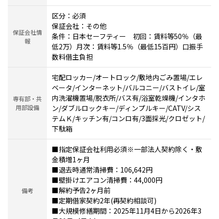
区分：必須
保証会社：その他
保証会社情
条件：日本セーフティー 初回：賃料等50％（最
報
低2万）月次：賃料等1.5％（最低15百円）口振手
数料借主負担
宅配ロッカー/オートロック/敷地内ごみ置場/エレ
ベータ/インターネット/バルコニー/バストイレ/室
内洗濯機置場/脱衣所/バス有/浴室乾燥機/インタホ
専有部・共
用部設備
ン/ダブルロックキー/ディンプルキー/CATV/シス
テムＫ/キッチン有/コンロ有/3面採光/クロゼット/
下駄箱
■指定保証会社利用必須※一部法人契約除く・敷
金積増1ヶ月
■退去時通常清掃費：106,642円
■壁掛けエアコン清掃費：44,000円
■解約予告2ヶ月前
備考
■定期借家契約2年(再契約相談可)
■大規模修繕期間：2025年11月4日から2026年3