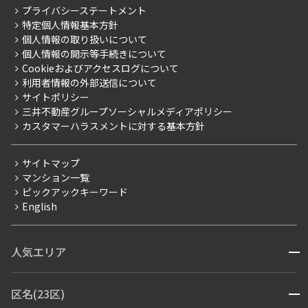
RESIDENT FIRST MEMBERS登録
こだわりから探す
プライバシーステートメント
会社情報
ご入居・提携サービス
特定個人情報基本方針
こだわり一覧
事業案内
個人情報の取り扱いについて
お部屋探しからご契約まで
プレミアムマンション
個人情報の開示等手続きについて
採用情報
よくあるご質問
Cookieおよびアクセスログについて
新築
ニュースリリース
社宅紹介
利用者情報の外部送信について
当社限定（港区・渋谷区）
サイトポリシー
お問い合わせ
【仲介会社様向け】当社仲介事業部取り扱い物件入居申込
三井不動産グループソーシャルメディアポリシー
当社限定（港区・渋谷区以外）
カスタマーハラスメントに対する基本方針
三井不動産企画
分譲賃貸
サイトマップ
賃料改定
マンション一覧
ピックアックキーワード
フリーレント
English
ペット可
コンシェルジュ付き
人気エリア
開閉
ブランドマンション
赤坂・六本木
広尾・麻布・麻布十番
虎ノ門・麻布台
区名(23区)
開閉
青山・表参道・原宿
白金・目黒
高輪・五反田・大崎