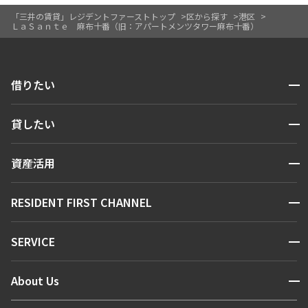
「三井の賃貸」レジデントファーストトップ
区から探す
港区
ＬａＳａｎｔｅ 麻布十番（旧：アパートメンツタワー麻布十番）
開閉
借りたい
検索する
開閉
貸したい
人気エリアから探す
賃貸運営
区から探す
開閉
資産活用
お問い合わせ
駅・沿線から探す
販売マンション
地図から探す
開閉
RESIDENT FIRST CHANNEL
お問い合わせ
キーワードから探す
NEWS
開閉
SERVICE
新着情報から探す
マンションレポート
ニュースから探す
営業窓口
商店街のある暮らし
開閉
About Us
新着募集情報
会員ページ
住まいのコラム
レジデントファーストについて
RESIDENT FIRST MEMBERS登録