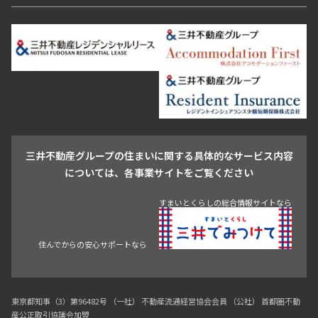
恵比寿・代官山・中目黒
渋谷・松濤・代々木上原
番町・四谷・九段
港区
渋谷区
中央区
新宿区
文京区
千代田区
目黒区
日本橋・銀座
市ヶ谷・神楽坂・飯田橋
三田・芝・浜松町
品川区
世田谷区
大田区
江東区
台東区
墨田区
中野区
芝浦・汐留・品川
月島・勝どき・豊洲
本郷・春日・小石川
豊島区
杉並区
板橋区
北区
練馬区
荒川区
足立区
新宿・代々木
目白・高田馬場・早稲田
中野・荻窪
葛飾区
江戸川区
池尻大橋・三軒茶屋
祐天寺・学芸大学・自由が丘
駒沢・用賀・二子玉川
成城・砧
池袋・板橋・王子
戸越・大井・蒲田
三井不動産グループの住まいに関する具体的なサービス内容
青山
渋谷
東京・大手町
新宿
品川
目黒・中目黒
については、各事業サイトをご覧ください
神田・御茶ノ水・秋葉原
初台・幡ヶ谷・笹塚
住んでからの安心サポートなら
すまいとくらしの総合情報サイトなら
東京都知事（3）第96482号 （一社） 不動産流通経営協会会員 （公社） 首都圏不動
産公正取引協議会加盟