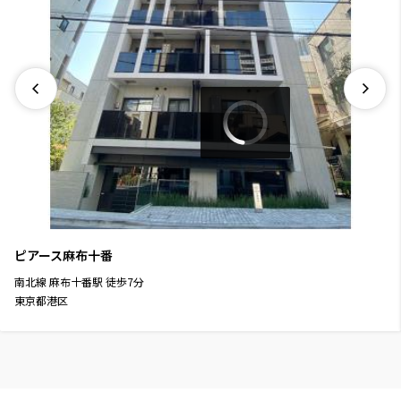
ピアース麻布十番
南北線
麻布十番駅
徒歩
7
分
東京都港区