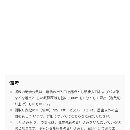
備考
掲載の徒歩分数は、建物の出入口を起点とし駅出入口およびバス停
などを着点と した概算距離を基に、80m を1 分として算出（端数切
り上げ）したものです。
間取り表記のN （納戸）やS （サービスルーム）は、居室以外の空
間を表して います。詳細については
こちら
をご確認ください。
（ 申込み有り ）の表示は、現在先着のお申込みをいただいている状
態となります。キャンセル待ちのお申込みも、受け付けておりま