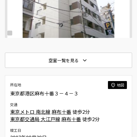
空室一覧を見る
所在地
地図
東京都港区麻布十番３－４－３
交通
東京メトロ 南北線
麻布十番
徒歩2分
東京都交通局 大江戸線
麻布十番
徒歩2分
竣工日