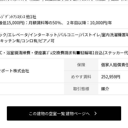
ﾞﾃﾞﾝﾄｱｼｽﾀﾝｽ 他1社
15,000円)：月額賃料等の50％、 ２年目以降：10,000円/年
ック/エレベータ/インターネット/バルコニー/バストイレ/室内洗濯機置
リル/キッチン有/コンロ有/ピアノ可
・浴室鏡清掃費・便座裏ｺﾞﾑ交換費請求有■駐輪場1台込(ステッカー代；1
保険
借家人賠償責
サポート株式会社
めやす賃料
252,959円
取引態様
媒介
この建物の空室一覧 建物ページヘ