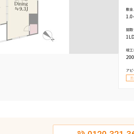
込
新着募集情報
敷金
フリーレント
1.
ペット可
間取
コンシェルジュ付き
1LD
ブランドマンション
竣工
20
アピ
三