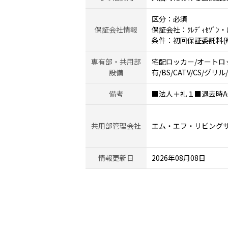
区分：必須
保証会社情報
保証会社：ｸﾚﾃﾞｨｾｿﾞﾝ・ﾚｼ
条件：初回保証委託料(最低
専有部・共用部
宅配ロッカー/オートロ
設備
有/BS/CATV/CS/グ
備考
■法人＋礼１■退去時AC
共用部管理会社
エム・エフ・リビング
情報更新日
2026年08月08日