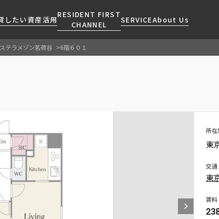
RESIDENT FIRST
貸したい
資産活用
SERVICE
About Us
CHANNEL
ステラメゾン茗荷谷
6階６０１
検索する
こだわりから探す
レジデントファーストについて
賃貸運営
販売マンション
NEWS
営業窓口
会社情報
お問い合わせ
お問い合わせ
マンションレポート
会員ページ
人気エリアから探す
こだわり一覧
事業案内
商店街のある暮らし
RESIDENT FIRST
区から探す
プレミアムマンション
MEMBERS登録
採用情報
住まいのコラム
駅・沿線から探す
新築
所在
ご入居・提携サービス
東
ニュースリリース
RESIDENT FIRST
地図から探す
当社限定(港区・渋谷区)
MEMBERS登録
お部屋探しからご契約まで
お問い合わせ
キーワードから探す
当社限定(港区・渋谷区以外)
交通
よくあるご質問
東
三井不動産企画
社宅紹介
新着情報から探す
分譲賃貸
賃料
【仲介会社様向け】当社仲介
23
ニュースから探す
賃料改定
事業部取り扱い物件入居申