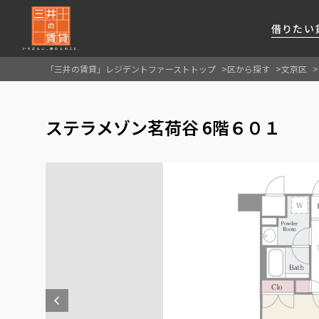
借りたい
「三井の賃貸」レジデントファーストトップ
区から探す
文京区
About Us
借りたい
貸したい
資産活用
RESIDENT
SERVICE
ステラメゾン茗荷谷 6階６０１
FIRST CHANNEL
私たちレジデントファーストの思いや
厳選した都心の上質な賃貸マンションを数多
賃貸運営をお考えのオーナー様に
分譲マンションのご購入、売却の
レジデントファーストが提供する
ご提供するサービスをご紹介します
くご提案します
最適なプランをご提案します
ご相談も承ります
各種サービスをご紹介します
新しい住まいと暮らしの探しに関わる
様々な情報を発信します