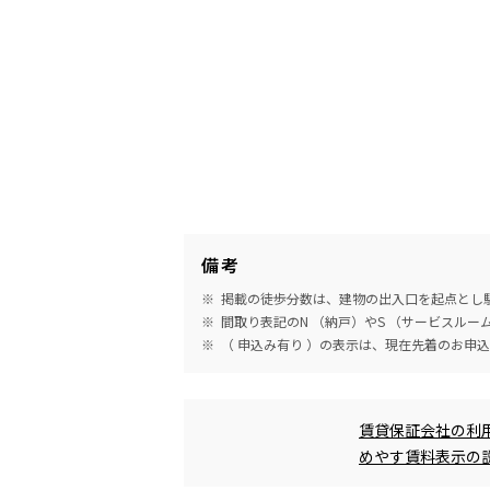
備考
掲載の徒歩分数は、建物の出入口を起点とし駅
間取り表記のN （納戸）やS （サービスル
（ 申込み有り ）の表示は、現在先着のお申
めやす賃料表示
賃貸保証会社の利
めやす賃料表示の