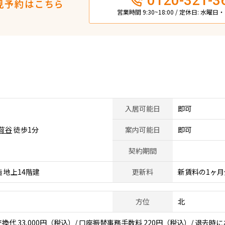
0120-321-3
見予約はこちら
営業時間 9:30~18:00 / 定休日: 水曜
入居可能日
即可
荷谷
徒歩1分
案内可能日
即可
契約期間
 地上14階建
更新料
新賃料の1ヶ月
方位
北
代 33,000円（税込）/ 口座振替事務手数料 220円（税込）/ 退去時に