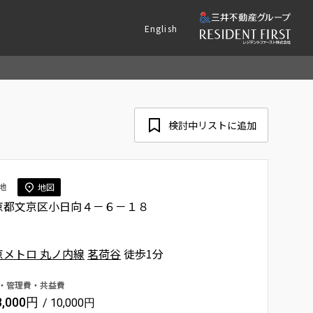
English
検討中リストに追加
地
地図
京都文京区小日向４－６－１８
京メトロ 丸ノ内線
茗荷谷
徒歩1分
・管理費・共益費
8,000円
/ 10,000円