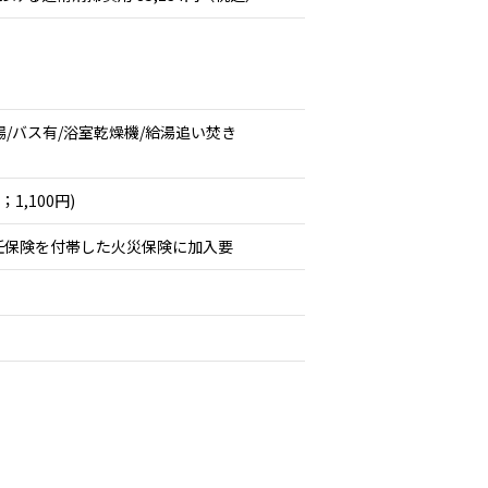
場/バス有/浴室乾燥機/給湯追い焚き
,100円)
任保険を付帯した火災保険に加入要