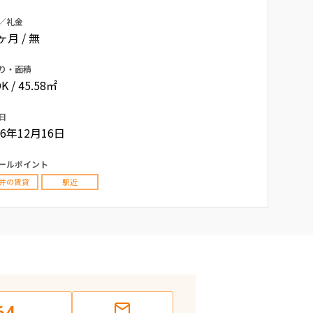
／礼金
0ヶ月 / 無
り・面積
K / 45.58㎡
日
06年12月16日
ールポイント
井の賃貸
駅近