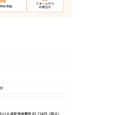
64
フォームから
日・年末年始
お問合せ
分
おける通常清掃費用 85,234円（税込）