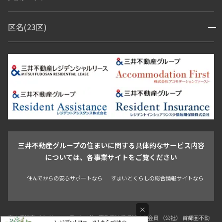
赤坂・六本木
広尾・麻布・麻布十番
虎ノ門・麻布台
区名(23区)
開閉
青山・表参道・原宿
白金・目黒
高輪・五反田・大崎
恵比寿・代官山・中目黒
渋谷・松濤・代々木上原
番町・四谷・九段
港区
渋谷区
中央区
新宿区
文京区
千代田区
目黒区
日本橋・銀座
市ヶ谷・神楽坂・飯田橋
三田・芝・浜松町
品川区
世田谷区
大田区
江東区
台東区
墨田区
中野区
芝浦・汐留・品川
月島・勝どき・豊洲
本郷・春日・小石川
豊島区
杉並区
板橋区
北区
練馬区
荒川区
足立区
新宿・代々木
目白・高田馬場・早稲田
中野・荻窪
葛飾区
江戸川区
池尻大橋・三軒茶屋
祐天寺・学芸大学・自由が丘
駒沢・用賀・二子玉川
成城・砧
池袋・板橋・王子
戸越・大井・蒲田
三井不動産グループの住まいに関する具体的なサービス内容
青山
渋谷
東京・大手町
新宿
品川
目黒・中目黒
については、各事業サイトをご覧ください
神田・御茶ノ水・秋葉原
初台・幡ヶ谷・笹塚
住んでからの安心サポートなら
すまいとくらしの総合情報サイトなら
×