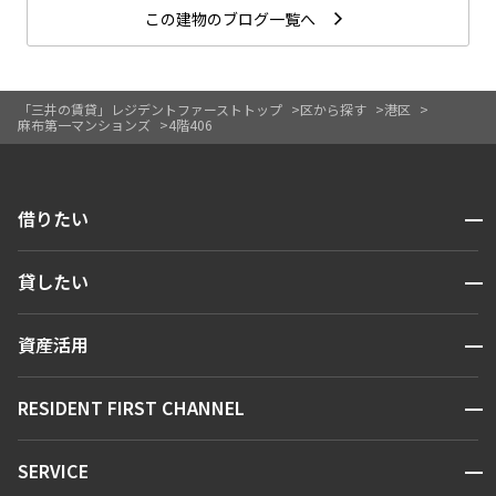
この建物のブログ一覧へ
「三井の賃貸」レジデントファーストトップ
区から探す
港区
麻布第一マンションズ
4階406
開閉
借りたい
検索する
開閉
貸したい
人気エリアから探す
賃貸運営
区から探す
開閉
資産活用
お問い合わせ
駅・沿線から探す
販売マンション
地図から探す
開閉
RESIDENT FIRST CHANNEL
お問い合わせ
キーワードから探す
NEWS
開閉
SERVICE
新着情報から探す
マンションレポート