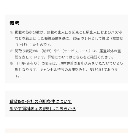
備考
掲載の徒歩分数は、建物の出入口を起点とし駅出入口およびバス停
などを着点と した概算距離を基に、80m を1 分として算出（端数切
り上げ）したものです。
間取り表記のN （納戸）やS （サービスルーム）は、居室以外の空
間を表して います。詳細については
こちら
をご確認ください。
（ 申込み有り ）の表示は、現在先着のお申込みをいただいている状
態となります。キャンセル待ちのお申込みも、受け付けておりま
す。
めやす賃料表示
賃貸保証会社の利用条件について
めやす賃料表示の説明はこちらから