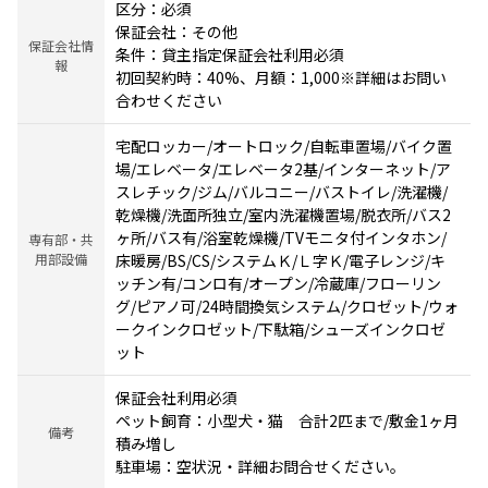
区分：必須
保証会社：その他
保証会社情
条件：貸主指定保証会社利用必須
報
初回契約時：40%、月額：1,000※詳細はお問い
合わせください
宅配ロッカー/オートロック/自転車置場/バイク置
場/エレベータ/エレベータ2基/インターネット/ア
スレチック/ジム/バルコニー/バストイレ/洗濯機/
乾燥機/洗面所独立/室内洗濯機置場/脱衣所/バス2
ヶ所/バス有/浴室乾燥機/TVモニタ付インタホン/
専有部・共
用部設備
床暖房/BS/CS/システムＫ/Ｌ字Ｋ/電子レンジ/キ
ッチン有/コンロ有/オープン/冷蔵庫/フローリン
グ/ピアノ可/24時間換気システム/クロゼット/ウォ
ークインクロゼット/下駄箱/シューズインクロゼ
ット
保証会社利用必須
ペット飼育：小型犬・猫 合計2匹まで/敷金1ヶ月
備考
積み増し
駐車場：空状況・詳細お問合せください。