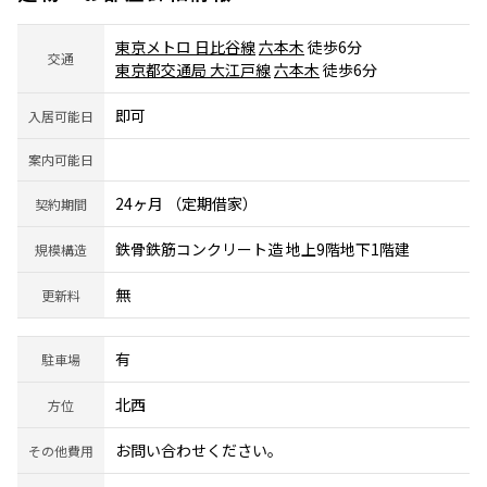
東京メトロ 日比谷線
六本木
徒歩6分
交通
東京都交通局 大江戸線
六本木
徒歩6分
即可
入居可能日
案内可能日
24ヶ月 （定期借家）
契約期間
鉄骨鉄筋コンクリート造 地上9階地下1階建
規模構造
無
更新料
有
駐車場
北西
方位
お問い合わせください。
その他費用