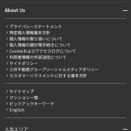
ニュースから探す
営業窓口
商店街のある暮らし
開閉
About Us
新着募集情報
会員ページ
住まいのコラム
レジデントファーストについて
RESIDENT FIRST MEMBERS登録
RESIDENT FIRST MEMBERS登録
こだわりから探す
プライバシーステートメント
会社情報
ご入居・提携サービス
特定個人情報基本方針
こだわり一覧
事業案内
個人情報の取り扱いについて
お部屋探しからご契約まで
プレミアムマンション
個人情報の開示等手続きについて
採用情報
よくあるご質問
Cookieおよびアクセスログについて
新築
ニュースリリース
社宅紹介
利用者情報の外部送信について
当社限定（港区・渋谷区）
サイトポリシー
お問い合わせ
【仲介会社様向け】当社仲介事業部取り扱い物件入居申込
三井不動産グループソーシャルメディアポリシー
当社限定（港区・渋谷区以外）
カスタマーハラスメントに対する基本方針
三井不動産企画
分譲賃貸
サイトマップ
賃料改定
マンション一覧
ピックアックキーワード
フリーレント
English
ペット可
コンシェルジュ付き
人気エリア
開閉
ブランドマンション