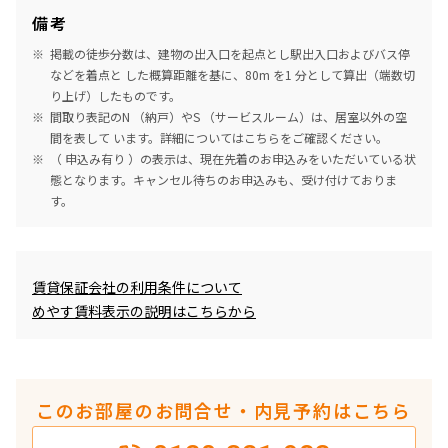
備考
掲載の徒歩分数は、建物の出入口を起点とし駅出入口およびバス停
などを着点と した概算距離を基に、80m を1 分として算出（端数切
り上げ）したものです。
間取り表記のN （納戸）やS （サービスルーム）は、居室以外の空
間を表して います。詳細については
こちら
をご確認ください。
（ 申込み有り ）の表示は、現在先着のお申込みをいただいている状
態となります。キャンセル待ちのお申込みも、受け付けておりま
す。
めやす賃料表示
賃貸保証会社の利用条件について
めやす賃料表示の説明はこちらから
このお部屋のお問合せ・内見予約はこちら