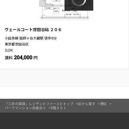
ヴェールコート世田谷砧
２０６
小田急線
祖師ヶ谷大蔵駅
徒歩
8
分
東京都世田谷区
2LDK
204,000
賃料
円
「三井の賃貸」レジデントファーストトップ
区から探す
港区
パークマンション白金台Ⅴ
8階８０１