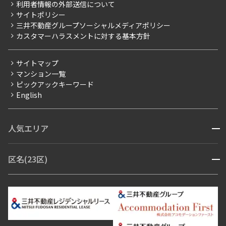
ニュースリリース
社宅紹介
利用者情報の外部送信について
当社限定（港区・渋谷区）
サイトポリシー
お問い合わせ
【仲介会社様向け】当社仲介事業部取り扱い物件入居申込
三井不動産グループソーシャルメディアポリシー
当社限定（港区・渋谷区以外）
カスタマーハラスメントに対する基本方針
三井不動産企画
分譲賃貸
サイトマップ
賃料改定
マンション一覧
ピックアックキーワード
フリーレント
English
ペット可
コンシェルジュ付き
人気エリア
開閉
ブランドマンション
赤坂・六本木
広尾・麻布・麻布十番
虎ノ門・麻布台
区名(23区)
開閉
青山・表参道・原宿
白金・目黒
高輪・五反田・大崎
恵比寿・代官山・中目黒
渋谷・松濤・代々木上原
番町・四谷・九段
港区
渋谷区
中央区
新宿区
文京区
千代田区
目黒区
日本橋・銀座
市ヶ谷・神楽坂・飯田橋
三田・芝・浜松町
品川区
世田谷区
大田区
江東区
台東区
墨田区
中野区
芝浦・汐留・品川
月島・勝どき・豊洲
本郷・春日・小石川
豊島区
杉並区
板橋区
北区
練馬区
荒川区
足立区
新宿・代々木
目白・高田馬場・早稲田
中野・荻窪
葛飾区
江戸川区