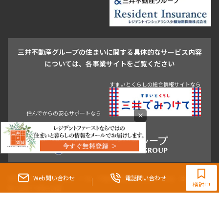
池尻大橋・三軒茶屋
祐天寺・学芸大学・自由が丘
駒沢・用賀・二子玉川
成城・砧
池袋・板橋・王子
戸越・大井・蒲田
三井不動産グループの住まいに関する具体的なサービス内容
青山
渋谷
東京・大手町
新宿
品川
目黒・中目黒
については、各事業サイトをご覧ください
神田・御茶ノ水・秋葉原
初台・幡ヶ谷・笹塚
すまいとくらしの総合情報サイトなら
住んでからの安心サポートなら
×
0120-321-983
9:30~18:00（水曜定休）
Web問い合わせ
電話問い合わせ
東京都知事（3）第96482号 （一社） 不動産流通経営協会会員 （公社） 首都圏不動
検討中
産公正取引協議会加盟
〒107-0052 東京都港区赤坂八丁目4番14号 青山タワープレイス4階
三井の賃貸「いちばんに、住む人のこと。」 東京都心を中心とした豊富な賃貸マン
ションのご紹介。