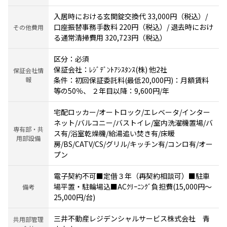
入居時における玄関錠交換代 33,000円（税込）/
口座振替事務手数料 220円（税込）/ 退去時におけ
その他費用
る通常清掃費用 320,723円（税込）
区分：必須
保証会社：ﾚｼﾞﾃﾞﾝﾄｱｼｽﾀﾝｽ(株) 他2社
保証会社情
報
条件：初回保証委託料(最低20,000円)：月額賃料
等の50％、 ２年目以降：9,600円/年
宅配ロッカー/オートロック/エレベータ/インター
ネット/バルコニー/バストイレ/室内洗濯機置場/バ
専有部・共
ス有/浴室乾燥機/給湯追い焚き有/床暖
用部設備
房/BS/CATV/CS/グリル/キッチン有/コンロ有/オー
プン
電子契約不可■定借３年（再契約相談可）■駐車
場平置・駐輪場込■ACｸﾘｰﾆﾝｸﾞ負担費(15,000円～
備考
25,000円/台)
三井不動産レジデンシャルサービス株式会社 青
共用部管理