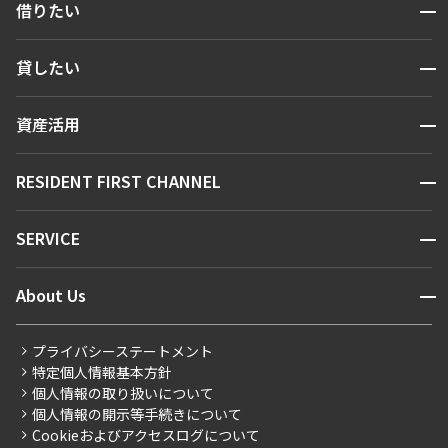
開閉
借りたい
検索する
開閉
貸したい
人気エリアから探す
賃貸運営
区から探す
開閉
資産活用
お問い合わせ
駅・沿線から探す
販売マンション
地図から探す
開閉
RESIDENT FIRST CHANNEL
お問い合わせ
キーワードから探す
NEWS
開閉
SERVICE
新着情報から探す
マンションレポート
ニュースから探す
営業窓口
商店街のある暮らし
開閉
About Us
新着募集情報
会員ページ
住まいのコラム
レジデントファーストについて
RESIDENT FIRST MEMBERS登録
RESIDENT FIRST MEMBERS登録
こだわりから探す
プライバシーステートメント
会社情報
ご入居・提携サービス
特定個人情報基本方針
こだわり一覧
事業案内
個人情報の取り扱いについて
お部屋探しからご契約まで
プレミアムマンション
個人情報の開示等手続きについて
採用情報
よくあるご質問
Cookieおよびアクセスログについて
新築