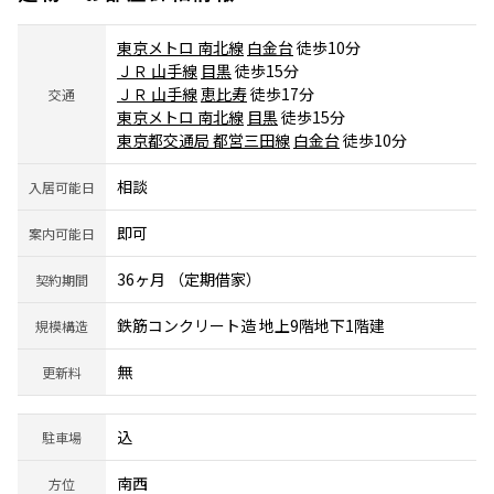
東京メトロ 南北線
白金台
徒歩10分
ＪＲ 山手線
目黒
徒歩15分
ＪＲ 山手線
恵比寿
徒歩17分
交通
東京メトロ 南北線
目黒
徒歩15分
東京都交通局 都営三田線
白金台
徒歩10分
相談
入居可能日
即可
案内可能日
36ヶ月 （定期借家）
契約期間
鉄筋コンクリート造 地上9階地下1階建
規模構造
無
更新料
込
駐車場
南西
方位