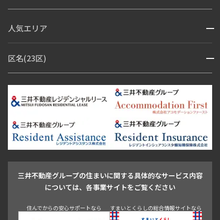
コンシェルジュ付き
人気エリア
開閉
ブランドマンション
赤坂・六本木
広尾・麻布・麻布十番
虎ノ門・麻布台
区名(23区)
開閉
青山・表参道・原宿
白金・目黒
高輪・五反田・大崎
恵比寿・代官山・中目黒
渋谷・松濤・代々木上原
番町・四谷・九段
港区
渋谷区
中央区
新宿区
文京区
千代田区
目黒区
日本橋・銀座
市ヶ谷・神楽坂・飯田橋
三田・芝・浜松町
品川区
世田谷区
大田区
江東区
台東区
墨田区
中野区
芝浦・汐留・品川
月島・勝どき・豊洲
本郷・春日・小石川
豊島区
杉並区
板橋区
北区
練馬区
荒川区
足立区
新宿・代々木
目白・高田馬場・早稲田
中野・荻窪
葛飾区
江戸川区
池尻大橋・三軒茶屋
祐天寺・学芸大学・自由が丘
駒沢・用賀・二子玉川
成城・砧
池袋・板橋・王子
戸越・大井・蒲田
三井不動産グループの住まいに関する具体的なサービス内容
青山
渋谷
東京・大手町
新宿
品川
目黒・中目黒
については、各事業サイトをご覧ください
神田・御茶ノ水・秋葉原
初台・幡ヶ谷・笹塚
住んでからの安心サポートなら
すまいとくらしの総合情報サイトなら