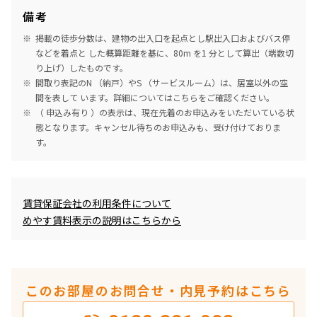
備考
掲載の徒歩分数は、建物の出入口を起点とし駅出入口およびバス停
などを着点と した概算距離を基に、80m を1 分として算出（端数切
り上げ）したものです。
間取り表記のN （納戸）やS （サービスルーム）は、居室以外の空
間を表して います。詳細については
こちら
をご確認ください。
（ 申込み有り ）の表示は、現在先着のお申込みをいただいている状
態となります。キャンセル待ちのお申込みも、受け付けておりま
す。
めやす賃料表示
賃貸保証会社の利用条件について
めやす賃料表示の説明はこちらから
このお部屋のお問合せ・内見予約はこちら