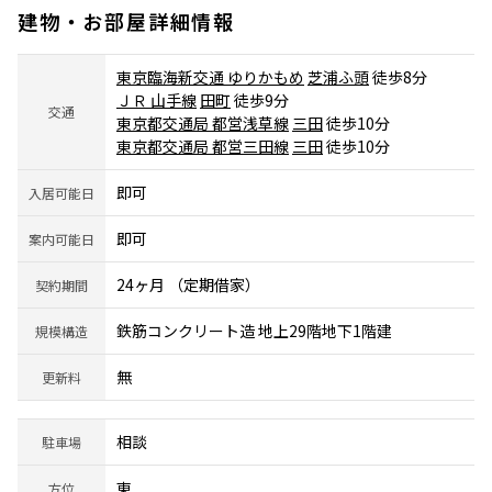
建物・お部屋詳細情報
東京臨海新交通 ゆりかもめ
芝浦ふ頭
徒歩8分
ＪＲ 山手線
田町
徒歩9分
交通
東京都交通局 都営浅草線
三田
徒歩10分
東京都交通局 都営三田線
三田
徒歩10分
即可
入居可能日
即可
案内可能日
24ヶ月 （定期借家）
契約期間
鉄筋コンクリート造 地上29階地下1階建
規模構造
無
更新料
相談
駐車場
東
方位