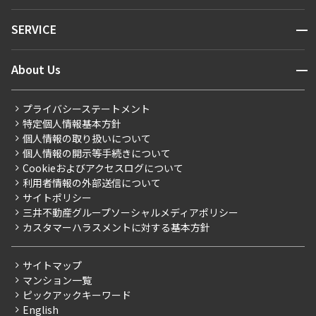
キーワードから探す
NEWS
開閉
SERVICE
新着情報から探す
マンションレポート
ニュースから探す
営業窓口
商店街のある暮らし
開閉
About Us
新着募集情報
会員ページ
住まいのコラム
レジデントファーストについて
RESIDENT FIRST MEMBERS登録
RESIDENT FIRST MEMBERS登録
こだわりから探す
プライバシーステートメント
会社情報
ご入居・提携サービス
特定個人情報基本方針
こだわり一覧
事業案内
個人情報の取り扱いについて
お部屋探しからご契約まで
プレミアムマンション
個人情報の開示等手続きについて
採用情報
よくあるご質問
Cookieおよびアクセスログについて
新築
ニュースリリース
社宅紹介
利用者情報の外部送信について
当社限定（港区・渋谷区）
サイトポリシー
お問い合わせ
【仲介会社様向け】当社仲介事業部取り扱い物件入居申込
三井不動産グループソーシャルメディアポリシー
当社限定（港区・渋谷区以外）
カスタマーハラスメントに対する基本方針
三井不動産企画
分譲賃貸
サイトマップ
賃料改定
マンション一覧
ピックアックキーワード
フリーレント
English
ペット可