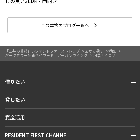
しの良い3LDK・西向き
この建物のブログ一覧へ
「三井の賃貸」レジデントファーストトップ
区から探す
港区
パークタワー芝浦ベイワード アーバンウイング
24階２４０２
開閉
借りたい
検索する
開閉
貸したい
人気エリアから探す
賃貸運営
区から探す
開閉
資産活用
お問い合わせ
駅・沿線から探す
販売マンション
地図から探す
開閉
RESIDENT FIRST CHANNEL
お問い合わせ