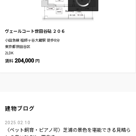
ヴェールコート世田谷砧
２０６
小田急線
祖師ヶ谷大蔵駅
徒歩
8
分
東京都世田谷区
2LDK
204,000
賃料
円
建物ブログ
2025.02.10
〈ペット飼育・ピアノ可〉芝浦の景色を堪能できる見晴ら