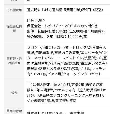
退去時における通常清掃費用 136,059円（税込）
その他費用
区分：必須
保証会社：ｸﾚﾃﾞｨｾｿﾞﾝ・ﾚｼﾞﾃﾞﾝﾄｱｼｽﾀﾝｽ 他1社
保証会社情
報
条件：初回保証委託料(最低15,000円)：月額賃料
等の50％、 ２年目以降：10,000円/年
フロント/宅配ロッカー/オートロック/24時間有人
管理/自転車置場/敷地内ごみ置場/エレベータ/イン
ターネット/バルコニー/バストイレ/洗面所独立/室
専有部・共
用部設備
内洗濯機置場/バス有/浴室乾燥機/給湯追い焚き有/
床暖房/防犯カメラ/BS/CATV/CS/グリル/キッチン
有/コンロ有/ピアノ可/ウォークインクロゼット
礼0は個人限定、法人1か月/定借2年(再契約応相
談)/１年未満解約ペナルティ有（退去時賃料の1か
備考
月分）/退去時エアコンクリーニング入居者負担/
ﾍﾟｯﾄ飼育敷1積増/電子契約不可
共用部管理
株式会社ハリマビステム 東京本部