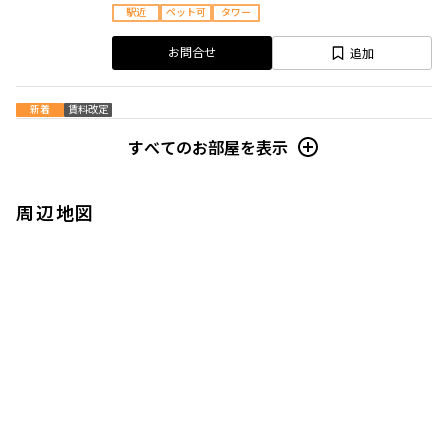
駅近
ペット可
タワー
追加
お問合せ
新着
賃料改定
すべてのお部屋を表示
14階
1404
790,000円
0円
周辺地図
3.0ヶ月
無
2LDK
77.41㎡
駅近
ペット可
タワー
追加
お問合せ