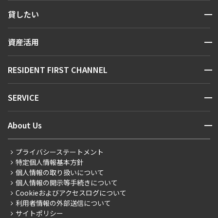
検索する
開閉
貸したい
人気エリアから探す
賃貸運営
区から探す
開閉
資産活用
お問い合わせ
駅・沿線から探す
販売マンション
地図から探す
開閉
RESIDENT FIRST CHANNEL
お問い合わせ
キーワードから探す
NEWS
開閉
SERVICE
新着情報から探す
マンションレポート
ニュースから探す
営業窓口
商店街のある暮らし
開閉
About Us
新着募集情報
会員ページ
住まいのコラム
レジデントファーストについて
RESIDENT FIRST MEMBERS登録
RESIDENT FIRST MEMBERS登録
こだわりから探す
プライバシーステートメント
会社情報
ご入居・提携サービス
特定個人情報基本方針
こだわり一覧
事業案内
個人情報の取り扱いについて
お部屋探しからご契約まで
プレミアムマンション
個人情報の開示等手続きについて
採用情報
よくあるご質問
Cookieおよびアクセスログについて
新築
ニュースリリース
社宅紹介
利用者情報の外部送信について
当社限定（港区・渋谷区）
サイトポリシー
お問い合わせ
【仲介会社様向け】当社仲介事業部取り扱い物件入居申込