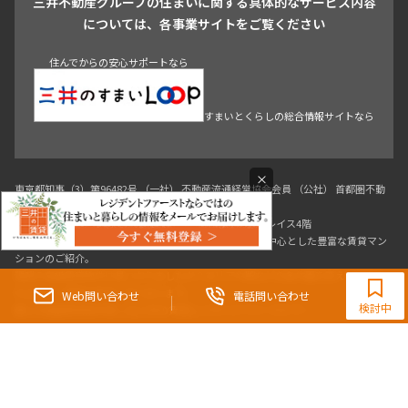
三井不動産グループの住まいに関する具体的なサービス内容
駒沢・用賀・二子玉川
成城・砧
池袋・板橋・王子
については、各事業サイトをご覧ください
戸越・大井・蒲田
住んでからの安心サポートなら
すまいとくらしの総合情報サイトなら
青山
渋谷
東京・大手町
新宿
品川
目黒・中目黒
神田・御茶ノ水・秋葉原
初台・幡ヶ谷・笹塚
×
東京都知事（3）第96482号 （一社） 不動産流通経営協会会員 （公社） 首都圏不動
0120-321-983
産公正取引協議会加盟
〒107-0052 東京都港区赤坂八丁目4番14号 青山タワープレイス4階
9:30~18:00（水曜定休）
三井の賃貸「いちばんに、住む人のこと。」 東京都心を中心とした豊富な賃貸マン
Web問い合わせ
電話問い合わせ
検討中
ションのご紹介。
理想の高級賃貸物件は見つかりましたか？エリアや駅などの条件面を変えて検索す
ればきっと理想の物件に巡り合えます。
都心の高級賃貸物件探しは[三井の賃貸]レジデントファーストで！
Copyright © RESIDENT FIRST Co.,Ltd. All Rights Reserved.