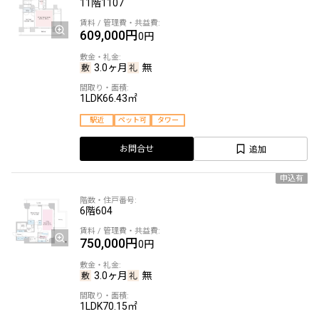
11階
1107
609,000円
0円
3.0ヶ月
無
1LDK
66.43㎡
駅近
ペット可
タワー
追加
お問合せ
申込有
6階
604
750,000円
0円
3.0ヶ月
無
1LDK
70.15㎡