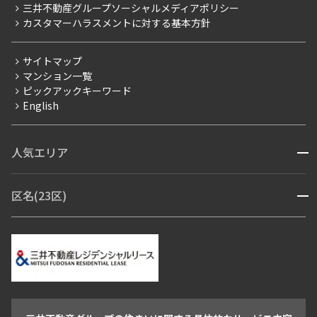
三井不動産グループソーシャルメディアポリシー
当社限定（港区・渋谷区以外）
カスタマーハラスメントに対する基本方針
三井不動産企画
分譲賃貸
サイトマップ
賃料改定
マンション一覧
ピックアックキーワード
フリーレント
English
ペット可
コンシェルジュ付き
人気エリア
開閉
ブランドマンション
赤坂・六本木
広尾・麻布・麻布十番
虎ノ門・麻布台
区名(23区)
開閉
青山・表参道・原宿
白金・目黒
高輪・五反田・大崎
恵比寿・代官山・中目黒
渋谷・松濤・代々木上原
番町・四谷・九段
港区
渋谷区
中央区
新宿区
文京区
千代田区
目黒区
日本橋・銀座
市ヶ谷・神楽坂・飯田橋
三田・芝・浜松町
品川区
世田谷区
大田区
江東区
台東区
墨田区
中野区
芝浦・汐留・品川
月島・勝どき・豊洲
本郷・春日・小石川
豊島区
杉並区
板橋区
北区
練馬区
荒川区
足立区
新宿・代々木
目白・高田馬場・早稲田
中野・荻窪
葛飾区
江戸川区
池尻大橋・三軒茶屋
祐天寺・学芸大学・自由が丘