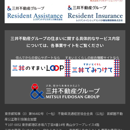
新宿・代々木
目白・高田馬場・早稲田
中野・荻窪
葛飾区
江戸川区
池尻大橋・三軒茶屋
祐天寺・学芸大学・自由が丘
駒沢・用賀・二子玉川
成城・砧
池袋・板橋・王子
戸越・大井・蒲田
三井不動産グループの住まいに関する具体的なサービス内容
青山
渋谷
東京・大手町
新宿
品川
目黒・中目黒
については、各事業サイトをご覧ください
神田・御茶ノ水・秋葉原
初台・幡ヶ谷・笹塚
住んでからの安心サポートなら
すまいとくらしの総合情報サイトなら
東京都知事（3）第96482号 （一社） 不動産流通経営協会会員 （公社） 首都圏不動
産公正取引協議会加盟
〒107-0052 東京都港区赤坂八丁目4番14号 青山タワープレイス4階