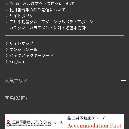
Cookieおよびアクセスログについて
新築
ニュースリリース
社宅紹介
利用者情報の外部送信について
当社限定（港区・渋谷区）
サイトポリシー
お問い合わせ
【仲介会社様向け】当社仲介事業部取り扱い物件入居申込
三井不動産グループソーシャルメディアポリシー
当社限定（港区・渋谷区以外）
カスタマーハラスメントに対する基本方針
三井不動産企画
分譲賃貸
サイトマップ
賃料改定
マンション一覧
ピックアックキーワード
フリーレント
English
ペット可
コンシェルジュ付き
人気エリア
開閉
ブランドマンション
赤坂・六本木
広尾・麻布・麻布十番
虎ノ門・麻布台
区名(23区)
開閉
青山・表参道・原宿
白金・目黒
高輪・五反田・大崎
恵比寿・代官山・中目黒
渋谷・松濤・代々木上原
番町・四谷・九段
港区
渋谷区
中央区
新宿区
文京区
千代田区
目黒区
日本橋・銀座
市ヶ谷・神楽坂・飯田橋
三田・芝・浜松町
品川区
世田谷区
大田区
江東区
台東区
墨田区
中野区
芝浦・汐留・品川
月島・勝どき・豊洲
本郷・春日・小石川
豊島区
杉並区
板橋区
北区
練馬区
荒川区
足立区