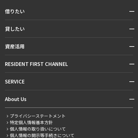
開閉
借りたい
検索する
開閉
貸したい
人気エリアから探す
賃貸運営
区から探す
開閉
資産活用
お問い合わせ
駅・沿線から探す
販売マンション
地図から探す
開閉
RESIDENT FIRST CHANNEL
お問い合わせ
キーワードから探す
NEWS
開閉
SERVICE
新着情報から探す
マンションレポート
ニュースから探す
営業窓口
商店街のある暮らし
開閉
About Us
新着募集情報
会員ページ
住まいのコラム
レジデントファーストについて
RESIDENT FIRST MEMBERS登録
RESIDENT FIRST MEMBERS登録
こだわりから探す
プライバシーステートメント
会社情報
ご入居・提携サービス
特定個人情報基本方針
こだわり一覧
事業案内
個人情報の取り扱いについて
お部屋探しからご契約まで
プレミアムマンション
個人情報の開示等手続きについて
採用情報
よくあるご質問