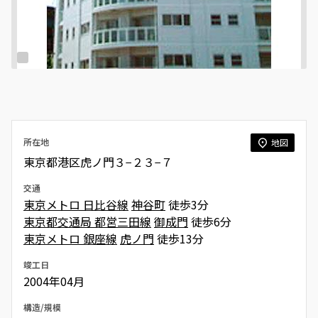
所在地
地図
東京都港区虎ノ門３−２３−７
交通
東京メトロ 日比谷線
神谷町
徒歩3分
東京都交通局 都営三田線
御成門
徒歩6分
東京メトロ 銀座線
虎ノ門
徒歩13分
竣工日
2004年04月
構造/規模