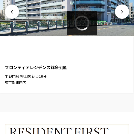
フロンティアレジデンス錦糸公園
半蔵門線
押上駅
徒歩
10
分
東京都墨田区