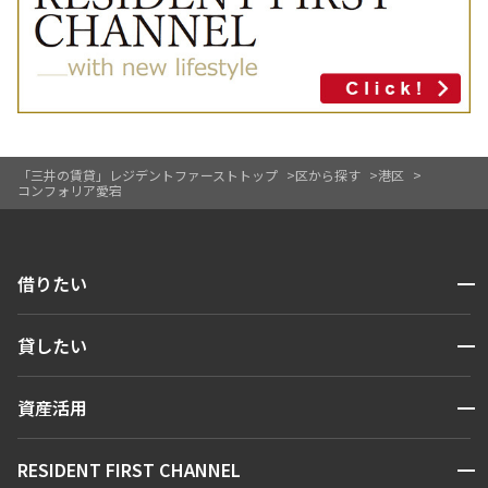
「三井の賃貸」レジデントファーストトップ
区から探す
港区
コンフォリア愛宕
開閉
借りたい
検索する
開閉
貸したい
人気エリアから探す
賃貸運営
区から探す
開閉
資産活用
お問い合わせ
駅・沿線から探す
販売マンション
地図から探す
開閉
RESIDENT FIRST CHANNEL
お問い合わせ
キーワードから探す