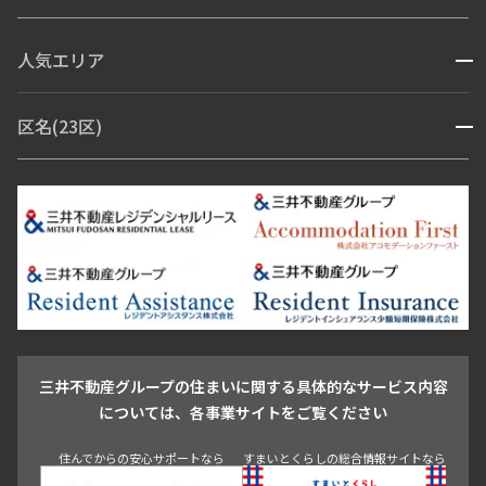
コンシェルジュ付き
人気エリア
開閉
ブランドマンション
赤坂・六本木
広尾・麻布・麻布十番
虎ノ門・麻布台
区名(23区)
開閉
青山・表参道・原宿
白金・目黒
高輪・五反田・大崎
恵比寿・代官山・中目黒
渋谷・松濤・代々木上原
番町・四谷・九段
港区
渋谷区
中央区
新宿区
文京区
千代田区
目黒区
日本橋・銀座
市ヶ谷・神楽坂・飯田橋
三田・芝・浜松町
品川区
世田谷区
大田区
江東区
台東区
墨田区
中野区
芝浦・汐留・品川
月島・勝どき・豊洲
本郷・春日・小石川
豊島区
杉並区
板橋区
北区
練馬区
荒川区
足立区
新宿・代々木
目白・高田馬場・早稲田
中野・荻窪
葛飾区
江戸川区
池尻大橋・三軒茶屋
祐天寺・学芸大学・自由が丘
駒沢・用賀・二子玉川
成城・砧
池袋・板橋・王子
戸越・大井・蒲田
三井不動産グループの住まいに関する具体的なサービス内容
青山
渋谷
東京・大手町
新宿
品川
目黒・中目黒
については、各事業サイトをご覧ください
神田・御茶ノ水・秋葉原
初台・幡ヶ谷・笹塚
住んでからの安心サポートなら
すまいとくらしの総合情報サイトなら