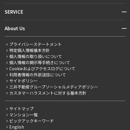
NEWS
開閉
SERVICE
新着情報から探す
マンションレポート
ニュースから探す
営業窓口
商店街のある暮らし
開閉
About Us
新着募集情報
会員ページ
住まいのコラム
レジデントファーストについて
RESIDENT FIRST MEMBERS登録
RESIDENT FIRST MEMBERS登録
こだわりから探す
プライバシーステートメント
会社情報
ご入居・提携サービス
特定個人情報基本方針
こだわり一覧
事業案内
個人情報の取り扱いについて
お部屋探しからご契約まで
プレミアムマンション
個人情報の開示等手続きについて
採用情報
よくあるご質問
Cookieおよびアクセスログについて
新築
ニュースリリース
社宅紹介
利用者情報の外部送信について
当社限定（港区・渋谷区）
サイトポリシー
お問い合わせ
【仲介会社様向け】当社仲介事業部取り扱い物件入居申込
三井不動産グループソーシャルメディアポリシー
当社限定（港区・渋谷区以外）
カスタマーハラスメントに対する基本方針
三井不動産企画
分譲賃貸
サイトマップ
賃料改定
マンション一覧
ピックアックキーワード
フリーレント
English
ペット可