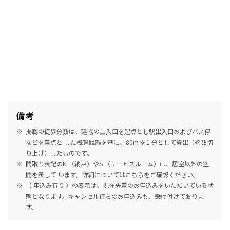
備考
掲載の徒歩分数は、建物の出入口を起点とし駅出入口およびバス停
などを着点と した概算距離を基に、80m を1 分として算出（端数切
り上げ）したものです。
間取り表記のN （納戸）やS （サービスルーム）は、居室以外の空
間を表して います。詳細については
こちら
をご確認ください。
（ 申込み有り ）の表示は、現在先着のお申込みをいただいている状
態となります。キャンセル待ちのお申込みも、受け付けておりま
す。