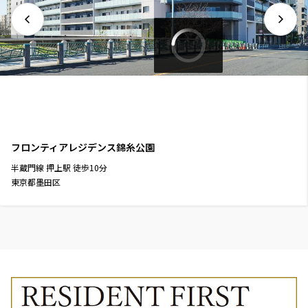
フロンティアレジデンス錦糸公園
半蔵門線
押上駅
徒歩
10
分
東京都墨田区