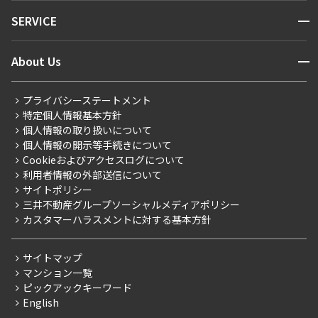
NEWS
開閉
SERVICE
新着情報から探す
マンションレポート
ニュースから探す
営業窓口
商店街のある暮らし
開閉
About Us
新着募集情報
会員ページ
住まいのコラム
レジデントファーストについて
RESIDENT FIRST MEMBERS登録
RESIDENT FIRST MEMBERS登録
こだわりから探す
プライバシーステートメント
会社情報
ご入居・提携サービス
特定個人情報基本方針
こだわり一覧
事業案内
個人情報の取り扱いについて
お部屋探しからご契約まで
プレミアムマンション
個人情報の開示等手続きについて
採用情報
よくあるご質問
Cookieおよびアクセスログについて
新築
ニュースリリース
社宅紹介
利用者情報の外部送信について
当社限定（港区・渋谷区）
サイトポリシー
お問い合わせ
【仲介会社様向け】当社仲介事業部取り扱い物件入居申込
三井不動産グループソーシャルメディアポリシー
当社限定（港区・渋谷区以外）
カスタマーハラスメントに対する基本方針
三井不動産企画
分譲賃貸
サイトマップ
賃料改定
マンション一覧
ピックアックキーワード
フリーレント
English
ペット可