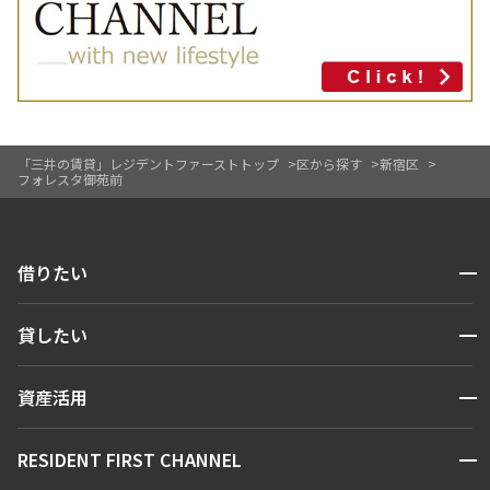
「三井の賃貸」レジデントファーストトップ
区から探す
新宿区
フォレスタ御苑前
開閉
借りたい
検索する
開閉
貸したい
人気エリアから探す
賃貸運営
区から探す
開閉
資産活用
お問い合わせ
駅・沿線から探す
販売マンション
地図から探す
開閉
RESIDENT FIRST CHANNEL
お問い合わせ
キーワードから探す