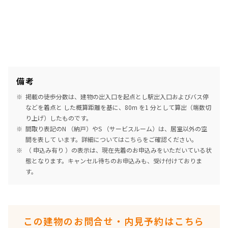
備考
掲載の徒歩分数は、建物の出入口を起点とし駅出入口およびバス停
などを着点と した概算距離を基に、80m を1 分として算出（端数切
り上げ）したものです。
間取り表記のN （納戸）やS （サービスルーム）は、居室以外の空
間を表して います。詳細については
こちら
をご確認ください。
（ 申込み有り ）の表示は、現在先着のお申込みをいただいている状
態となります。キャンセル待ちのお申込みも、受け付けておりま
す。
この建物のお問合せ・内見予約はこちら