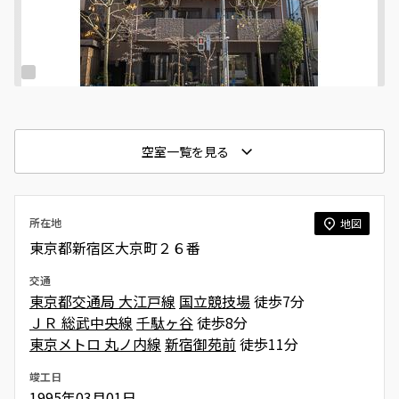
空室一覧を見る
所在地
地図
東京都新宿区大京町２６番
交通
東京都交通局 大江戸線
国立競技場
徒歩7分
ＪＲ 総武中央線
千駄ヶ谷
徒歩8分
東京メトロ 丸ノ内線
新宿御苑前
徒歩11分
竣工日
1995年03月01日