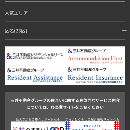
コンシェルジュ付き
人気エリア
開閉
ブランドマンション
赤坂・六本木
広尾・麻布・麻布十番
虎ノ門・麻布台
区名(23区)
開閉
青山・表参道・原宿
白金・目黒
高輪・五反田・大崎
恵比寿・代官山・中目黒
渋谷・松濤・代々木上原
番町・四谷・九段
港区
渋谷区
中央区
新宿区
文京区
千代田区
目黒区
日本橋・銀座
市ヶ谷・神楽坂・飯田橋
三田・芝・浜松町
品川区
世田谷区
大田区
江東区
台東区
墨田区
中野区
芝浦・汐留・品川
月島・勝どき・豊洲
本郷・春日・小石川
豊島区
杉並区
板橋区
北区
練馬区
荒川区
足立区
新宿・代々木
目白・高田馬場・早稲田
中野・荻窪
葛飾区
江戸川区
池尻大橋・三軒茶屋
祐天寺・学芸大学・自由が丘
駒沢・用賀・二子玉川
成城・砧
池袋・板橋・王子
戸越・大井・蒲田
三井不動産グループの住まいに関する具体的なサービス内容
青山
渋谷
東京・大手町
新宿
品川
目黒・中目黒
については、各事業サイトをご覧ください
神田・御茶ノ水・秋葉原
初台・幡ヶ谷・笹塚
住んでからの安心サポートなら
すまいとくらしの総合情報サイトなら