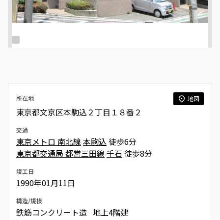
所在地
地図
東京都文京区本駒込２丁目１８番２
交通
東京メトロ 南北線
本駒込
徒歩6分
東京都交通局 都営三田線
千石
徒歩8分
竣工日
1990年01月11日
構造/規模
鉄筋コンクリート造 地上4階建