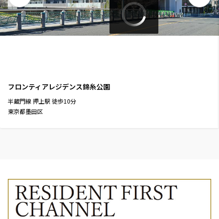
フロンティアレジデンス錦糸公園
半蔵門線
押上駅
徒歩
10
分
東京都墨田区