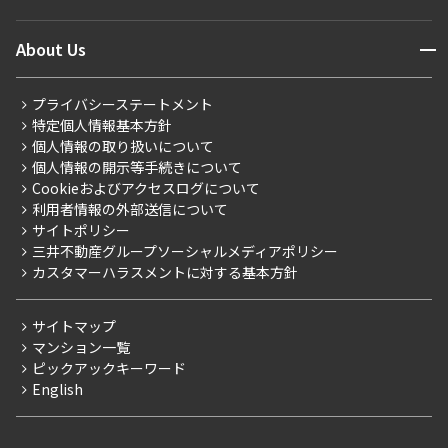
マンションレポート
ニュースから探す
営業窓口
商店街のある暮らし
開閉
About Us
新着募集情報
会員ページ
住まいのコラム
レジデントファーストについて
RESIDENT FIRST MEMBERS登録
RESIDENT FIRST MEMBERS登録
こだわりから探す
プライバシーステートメント
会社情報
ご入居・提携サービス
特定個人情報基本方針
こだわり一覧
事業案内
個人情報の取り扱いについて
お部屋探しからご契約まで
プレミアムマンション
個人情報の開示等手続きについて
採用情報
よくあるご質問
Cookieおよびアクセスログについて
新築
ニュースリリース
社宅紹介
利用者情報の外部送信について
当社限定（港区・渋谷区）
サイトポリシー
お問い合わせ
【仲介会社様向け】当社仲介事業部取り扱い物件入居申込
三井不動産グループソーシャルメディアポリシー
当社限定（港区・渋谷区以外）
カスタマーハラスメントに対する基本方針
三井不動産企画
分譲賃貸
サイトマップ
賃料改定
マンション一覧
ピックアックキーワード
フリーレント
English
ペット可
コンシェルジュ付き