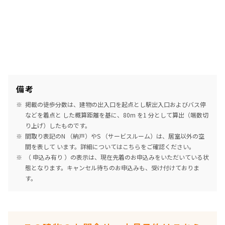
備考
掲載の徒歩分数は、建物の出入口を起点とし駅出入口およびバス停
などを着点と した概算距離を基に、80m を1 分として算出（端数切
り上げ）したものです。
間取り表記のN （納戸）やS （サービスルーム）は、居室以外の空
間を表して います。詳細については
こちら
をご確認ください。
（ 申込み有り ）の表示は、現在先着のお申込みをいただいている状
態となります。キャンセル待ちのお申込みも、受け付けておりま
す。