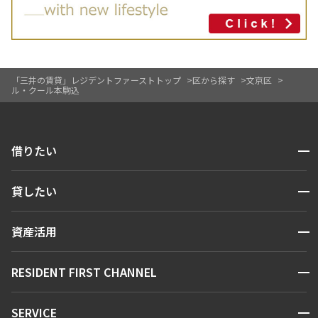
「三井の賃貸」レジデントファーストトップ
区から探す
文京区
ル・クール本駒込
開閉
借りたい
検索する
開閉
貸したい
人気エリアから探す
賃貸運営
区から探す
開閉
資産活用
お問い合わせ
駅・沿線から探す
販売マンション
地図から探す
開閉
RESIDENT FIRST CHANNEL
お問い合わせ
キーワードから探す
NEWS
開閉
SERVICE
新着情報から探す