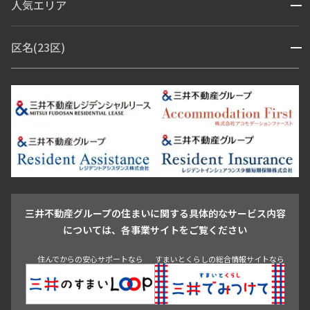
人気エリア
開閉
ブランドマンション
赤坂・六本木
広尾・麻布・麻布十番
虎ノ門・麻布台
区名(23区)
開閉
青山・表参道・原宿
白金・目黒
高輪・五反田・大崎
恵比寿・代官山・中目黒
渋谷・松濤・代々木上原
番町・四谷・九段
港区
渋谷区
中央区
新宿区
文京区
千代田区
目黒区
日本橋・銀座
市ヶ谷・神楽坂・飯田橋
三田・芝・浜松町
品川区
世田谷区
大田区
江東区
台東区
墨田区
中野区
芝浦・汐留・品川
月島・勝どき・豊洲
本郷・春日・小石川
豊島区
杉並区
板橋区
北区
練馬区
荒川区
足立区
新宿・代々木
目白・高田馬場・早稲田
中野・荻窪
葛飾区
江戸川区
池尻大橋・三軒茶屋
祐天寺・学芸大学・自由が丘
駒沢・用賀・二子玉川
成城・砧
池袋・板橋・王子
戸越・大井・蒲田
三井不動産グループの住まいに関する具体的なサービス内容
青山
渋谷
東京・大手町
新宿
品川
目黒・中目黒
については、各事業サイトをご覧ください
神田・御茶ノ水・秋葉原
初台・幡ヶ谷・笹塚
住んでからの安心サポートなら
すまいとくらしの総合情報サイトなら