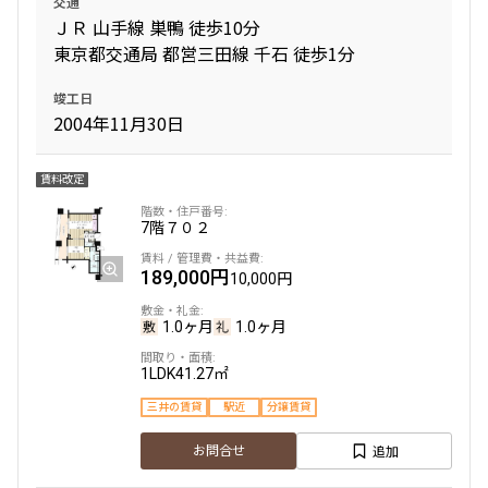
交通
ＪＲ 山手線 巣鴨 徒歩10分
東京都交通局 都営三田線 千石 徒歩1分
間取り
竣工日
1R〜1K
1DK〜1LDK
2004年11月30日
2LDK
3LDK
4LDK〜
賃料改定
専有面積
7階
７０２
〜
189,000円
10,000円
1.0ヶ月
1.0ヶ月
築年数
1LDK
41.27㎡
指定なし
新築
三井の賃貸
駅近
分譲賃貸
1年以内
3年以内
5年以内
10年以内
追加
お問合せ
15年以内
20年以内
25年以内
30年以内