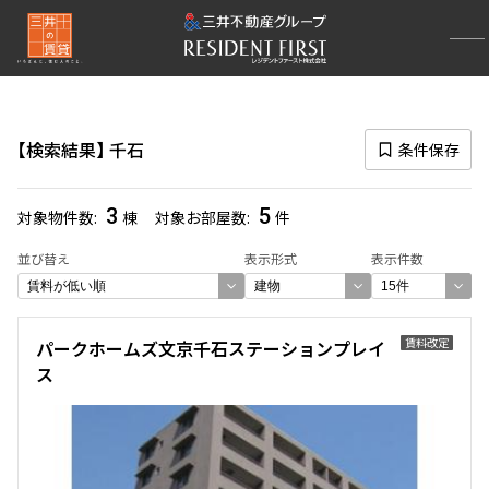
再検索ナビゲーション
路線図一覧
検索結果
千石
条件保存
選択中の路線
都営三田線
(461)
3
5
対象物件数
棟
対象お部屋数
件
一覧から選び直す
並び替え
表示形式
表示件数
選択中の駅
賃料改定
パークホームズ文京千石ステーションプレイ
千石
(5)
ス
一覧から選び直す
選び方を変更する