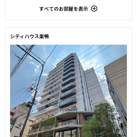
すべてのお部屋を表示
駅から徒歩
指定なし
1分以内
シティハウス巣鴨
3分以内
5分以内
10分以内
15分以内
他条件
当社限定物件
専任物件
三井の賃貸物件
申込無し物件のみ表示
ペット可・相談
楽器可・相談
入居可能日