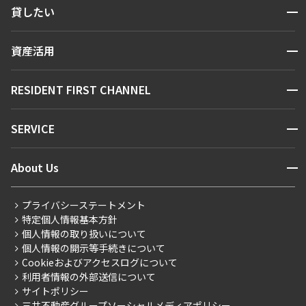
開閉
貸したい
人気エリアから探す
賃貸運営
区から探す
開閉
資産活用
お問い合わせ
駅・沿線から探す
販売マンション
地図から探す
開閉
RESIDENT FIRST CHANNEL
お問い合わせ
キーワードから探す
NEWS
開閉
SERVICE
新着情報から探す
マンションレポート
ニュースから探す
営業窓口
商店街のある暮らし
開閉
About Us
新着募集情報
会員ページ
住まいのコラム
レジデントファーストについて
RESIDENT FIRST MEMBERS登録
RESIDENT FIRST MEMBERS登録
こだわりから探す
プライバシーステートメント
会社情報
ご入居・提携サービス
特定個人情報基本方針
こだわり一覧
事業案内
個人情報の取り扱いについて
お部屋探しからご契約まで
プレミアムマンション
個人情報の開示等手続きについて
採用情報
よくあるご質問
Cookieおよびアクセスログについて
新築
ニュースリリース
社宅紹介
利用者情報の外部送信について
当社限定（港区・渋谷区）
サイトポリシー
お問い合わせ
【仲介会社様向け】当社仲介事業部取り扱い物件入居申込
三井不動産グループソーシャルメディアポリシー