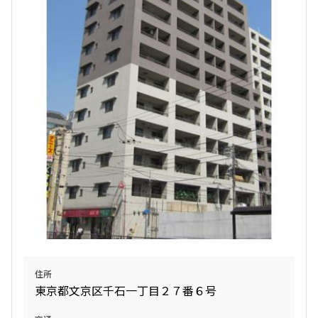
検索対象お部屋数
5
件
お部屋を再検索
検索結果の絞り込み
賃料
〜
管理費/共益費含む
礼金なし
住所
敷金なし
東京都文京区千石一丁目２７番６号
礼金１ヶ月以下
フリーレント付き