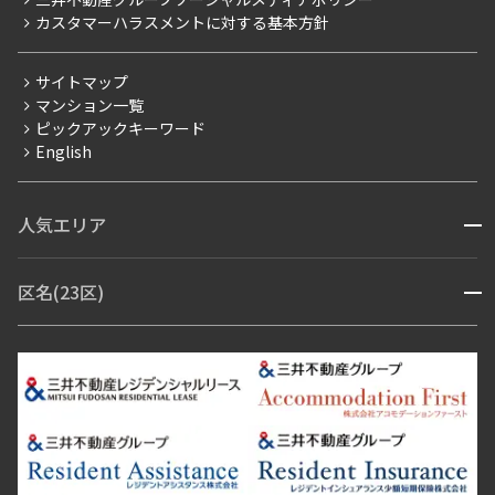
当社限定（港区・渋谷区以外）
カスタマーハラスメントに対する基本方針
三井不動産企画
分譲賃貸
サイトマップ
賃料改定
マンション一覧
ピックアックキーワード
フリーレント
English
ペット可
コンシェルジュ付き
人気エリア
開閉
ブランドマンション
赤坂・六本木
広尾・麻布・麻布十番
虎ノ門・麻布台
区名(23区)
開閉
青山・表参道・原宿
白金・目黒
高輪・五反田・大崎
恵比寿・代官山・中目黒
渋谷・松濤・代々木上原
番町・四谷・九段
港区
渋谷区
中央区
新宿区
文京区
千代田区
目黒区
日本橋・銀座
市ヶ谷・神楽坂・飯田橋
三田・芝・浜松町
品川区
世田谷区
大田区
江東区
台東区
墨田区
中野区
芝浦・汐留・品川
月島・勝どき・豊洲
本郷・春日・小石川
豊島区
杉並区
板橋区
北区
練馬区
荒川区
足立区
新宿・代々木
目白・高田馬場・早稲田
中野・荻窪
葛飾区
江戸川区
池尻大橋・三軒茶屋
祐天寺・学芸大学・自由が丘
駒沢・用賀・二子玉川
成城・砧
池袋・板橋・王子