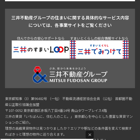
戸越・大井・蒲田
三井不動産グループの住まいに関する具体的なサービス内容
青山
渋谷
東京・大手町
新宿
品川
目黒・中目黒
については、各事業サイトをご覧ください
神田・御茶ノ水・秋葉原
初台・幡ヶ谷・笹塚
住んでからの安心サポートなら
すまいとくらしの総合情報サイトなら
東京都知事（3）第96482号 （一社） 不動産流通経営協会会員 （公社） 首都圏不動
産公正取引協議会加盟
〒107-0052 東京都港区赤坂八丁目4番14号 青山タワープレイス4階
三井の賃貸「いちばんに、住む人のこと。」 東京都心を中心とした豊富な賃貸マン
ションのご紹介。
理想の高級賃貸物件は見つかりましたか？エリアや駅などの条件面を変えて検索す
ればきっと理想の物件に巡り合えます。
×
都心の高級賃貸物件探しは[三井の賃貸]レジデントファーストで！