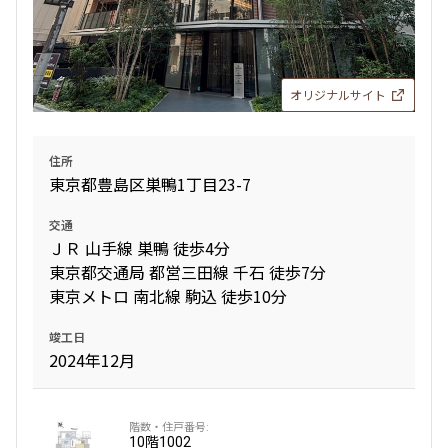
より詳細な絞り込み
オリジナルサイト
建物施設やお部屋の設備、方位、階数などの絞り込みが
できます
住所
東京都豊島区巣鴨1丁目23-7
設定する
交通
ＪＲ 山手線 巣鴨 徒歩4分
東京都交通局 都営三田線 千石 徒歩7分
検索対象お部屋数
東京メトロ 南北線 駒込 徒歩10分
5
件
竣工日
2024年12月
お部屋を再検索
10階
1002