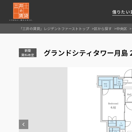
借りたい
「三井の賃貸」レジデントファーストトップ
区から探す
中央区
About Us
借りたい
貸したい
資産活用
RESIDENT
SERVICE
グランドシティタワー月島 
FIRST CHANNEL
新築
賃料改定
私たちレジデントファーストの思いや
厳選した都心の上質な賃貸マンションを数多
賃貸運営をお考えのオーナー様に
分譲マンションのご購入、売却の
レジデントファーストが提供する
ご提供するサービスをご紹介します
くご提案します
最適なプランをご提案します
ご相談も承ります
各種サービスをご紹介します
新しい住まいと暮らしの探しに関わる
様々な情報を発信します