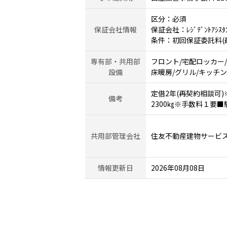
区分：必須
保証会社情報
保証会社：ﾚｼﾞﾃﾞﾝﾄｱｼｽﾀ
条件：初回保証委託料(最低
専有部・共用部
フロント/宅配ロッカー
設備
床暖房/グリル/キッチン
定借2年(再契約相談可)※変
備考
2300㎏※手数料１要■
共用部管理会社
住友不動産建物サービ
情報更新日
2026年08月08日