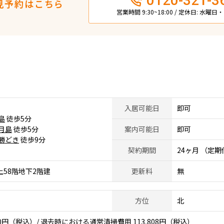
0120-321-3
見予約はこちら
営業時間 9:30~18:00 / 定休日: 水曜
入居可能日
即可
島
徒歩5分
月島
徒歩5分
案内可能日
即可
勝どき
徒歩9分
契約期間
24ヶ月 （定
上58階地下2階建
更新料
無
方位
北
0円（税込）/ 退去時における通常清掃費用 113,808円（税込）