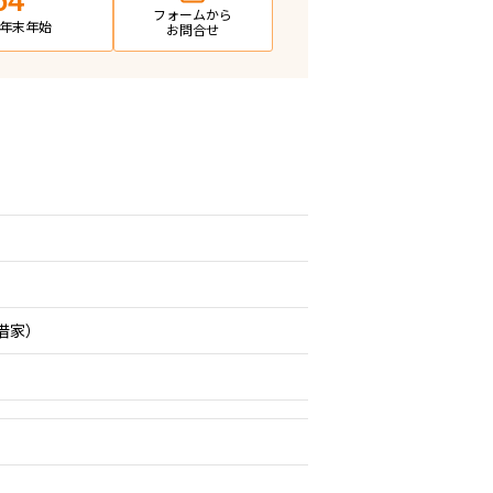
64
フォームから
日・年末年始
お問合せ
期借家）