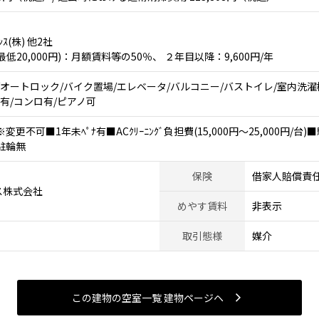
ﾝｽ(株) 他2社
20,000円)：月額賃料等の50％、 ２年目以降：9,600円/年
/オートロック/バイク置場/エレベータ/バルコニー/バストイレ/室内洗濯
有/コンロ有/ピアノ可
更不可■1年未ﾍﾟﾅ有■ACｸﾘｰﾆﾝｸﾞ負担費(15,000円～25,000円/台)■駐
駐輪無
保険
借家人賠償責
ス株式会社
めやす賃料
非表示
取引態様
媒介
この建物の空室一覧 建物ページヘ