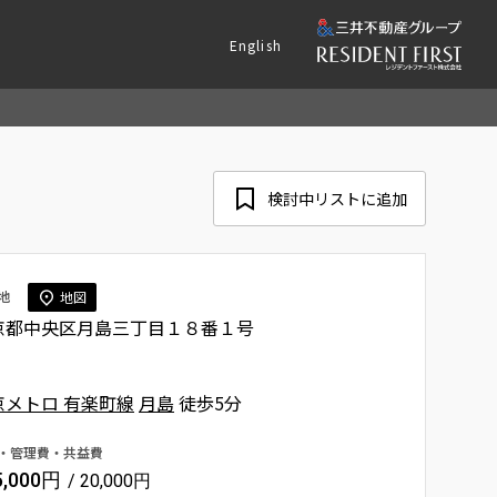
English
検討中リストに追加
地
地図
京都中央区月島三丁目１８番１号
京メトロ 有楽町線
月島
徒歩5分
・管理費・共益費
5,000円
/ 20,000円