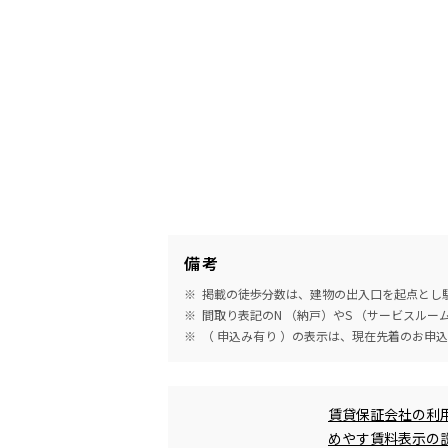
備考
掲載の徒歩分数は、建物の出入口を起点とし駅
間取り表記のN （納戸）やS （サービスル
（ 申込み有り ）の表示は、現在先着のお申
めやす賃料表示
賃貸保証会社の利
めやす賃料表示の