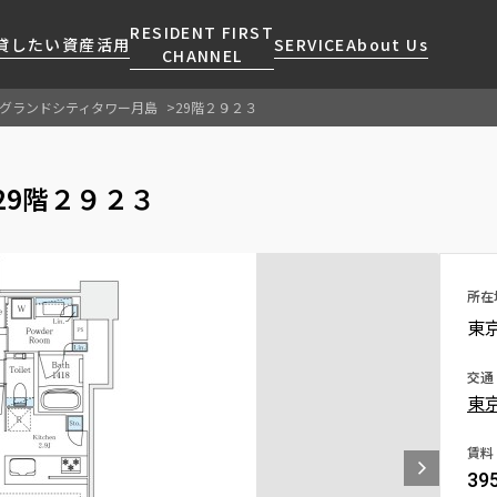
RESIDENT FIRST
貸したい
資産活用
SERVICE
About Us
CHANNEL
グランドシティタワー月島
29階２９２３
検索する
こだわりから探す
レジデントファーストについて
賃貸運営
販売マンション
NEWS
営業窓口
29階２９２３
会社情報
お問い合わせ
お問い合わせ
マンションレポート
会員ページ
人気エリアから探す
こだわり一覧
事業案内
商店街のある暮らし
RESIDENT FIRST
区から探す
プレミアムマンション
MEMBERS登録
採用情報
住まいのコラム
駅・沿線から探す
新築
所在
ご入居・提携サービス
東
ニュースリリース
RESIDENT FIRST
地図から探す
当社限定(港区・渋谷区)
MEMBERS登録
お部屋探しからご契約まで
お問い合わせ
キーワードから探す
当社限定(港区・渋谷区以外)
交通
よくあるご質問
東
三井不動産企画
社宅紹介
新着情報から探す
分譲賃貸
賃料
【仲介会社様向け】当社仲介
39
ニュースから探す
賃料改定
事業部取り扱い物件入居申