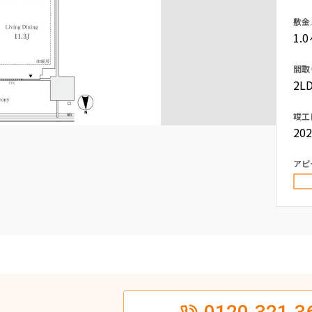
込
新着募集情報
敷金
フリーレント
1.
ペット可
間取
コンシェルジュ付き
2LD
ブランドマンション
竣工
20
アピ