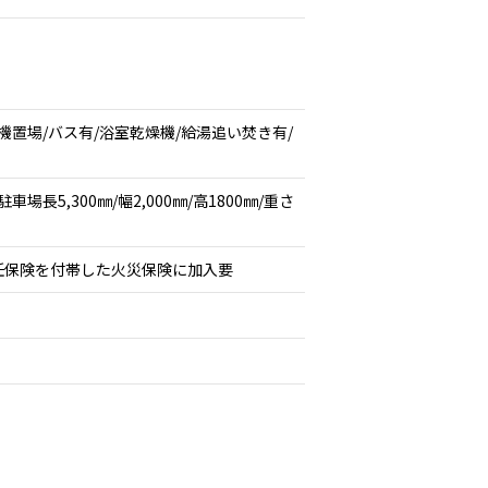
機置場/バス有/浴室乾燥機/給湯追い焚き有/
車場長5,300㎜/幅2,000㎜/高1800㎜/重さ
任保険を付帯した火災保険に加入要