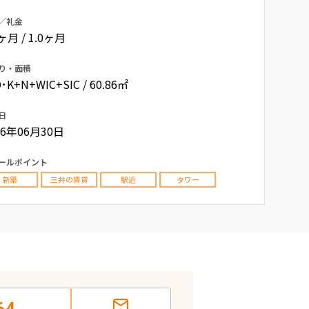
／礼金
0ヶ月 / 1.0ヶ月
り・面積
･K+N+WIC+SIC / 60.86㎡
日
26年06月30日
ールポイント
新築
三井の賃貸
駅近
タワー