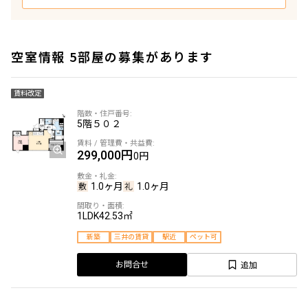
空室情報 5部屋の募集があります
賃料改定
5階
５０２
299,000円
0円
1.0ヶ月
1.0ヶ月
1LDK
42.53㎡
新築
三井の賃貸
駅近
ペット可
追加
お問合せ