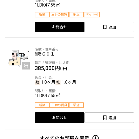
1LDK
47.55㎡
新築
三井の賃貸
駅近
ペット可
追加
お問合せ
6階
６０１
385,000円
0円
1.0ヶ月
1.0ヶ月
1LDK
47.55㎡
新築
三井の賃貸
駅近
追加
お問合せ
すべてのお部屋を表示