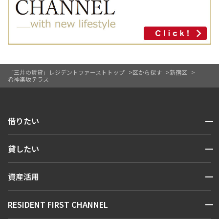
「三井の賃貸」レジデントファーストトップ
区から探す
新宿区
希神楽坂テラス
開閉
借りたい
検索する
開閉
貸したい
人気エリアから探す
賃貸運営
区から探す
開閉
資産活用
お問い合わせ
駅・沿線から探す
販売マンション
地図から探す
開閉
RESIDENT FIRST CHANNEL
お問い合わせ
キーワードから探す