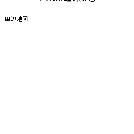
8階
８０１
周辺地図
1,100,000円
0円
1.0ヶ月
1.0ヶ月
2LDK+WIC+SIC+N+Sun
100.42㎡
新築
三井の賃貸
駅近
追加
お問合せ