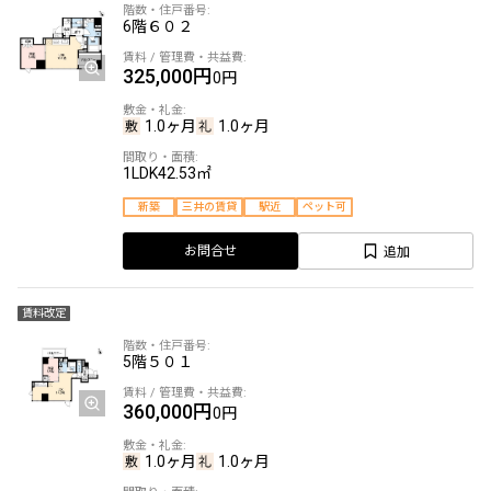
6階
６０２
325,000円
0円
1.0ヶ月
1.0ヶ月
1LDK
42.53㎡
新築
三井の賃貸
駅近
ペット可
追加
お問合せ
賃料改定
5階
５０１
360,000円
0円
1.0ヶ月
1.0ヶ月