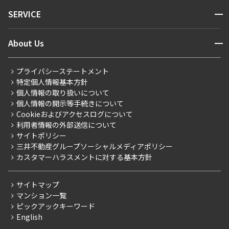
NEWS
開閉
SERVICE
新着情報から探す
マンションレポート
ニュースから探す
営業窓口
商店街のある暮らし
開閉
About Us
新着募集情報
会員ページ
住まいのコラム
レジデントファーストについて
RESIDENT FIRST MEMBERS登録
RESIDENT FIRST MEMBERS登録
こだわりから探す
プライバシーステートメント
会社情報
ご入居・提携サービス
特定個人情報基本方針
こだわり一覧
事業案内
個人情報の取り扱いについて
お部屋探しからご契約まで
プレミアムマンション
個人情報の開示等手続きについて
採用情報
よくあるご質問
Cookieおよびアクセスログについて
新築
ニュースリリース
社宅紹介
利用者情報の外部送信について
当社限定（港区・渋谷区）
サイトポリシー
お問い合わせ
【仲介会社様向け】当社仲介事業部取り扱い物件入居申込
三井不動産グループソーシャルメディアポリシー
当社限定（港区・渋谷区以外）
カスタマーハラスメントに対する基本方針
三井不動産企画
分譲賃貸
サイトマップ
賃料改定
マンション一覧
ピックアックキーワード
フリーレント
English
ペット可