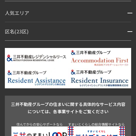
コンシェルジュ付き
人気エリア
開閉
ブランドマンション
赤坂・六本木
広尾・麻布・麻布十番
虎ノ門・麻布台
区名(23区)
開閉
青山・表参道・原宿
白金・目黒
高輪・五反田・大崎
恵比寿・代官山・中目黒
渋谷・松濤・代々木上原
番町・四谷・九段
港区
渋谷区
中央区
新宿区
文京区
千代田区
目黒区
日本橋・銀座
市ヶ谷・神楽坂・飯田橋
三田・芝・浜松町
品川区
世田谷区
大田区
江東区
台東区
墨田区
中野区
芝浦・汐留・品川
月島・勝どき・豊洲
本郷・春日・小石川
豊島区
杉並区
板橋区
北区
練馬区
荒川区
足立区
新宿・代々木
目白・高田馬場・早稲田
中野・荻窪
葛飾区
江戸川区
池尻大橋・三軒茶屋
祐天寺・学芸大学・自由が丘
駒沢・用賀・二子玉川
成城・砧
池袋・板橋・王子
戸越・大井・蒲田
三井不動産グループの住まいに関する具体的なサービス内容
青山
渋谷
東京・大手町
新宿
品川
目黒・中目黒
については、各事業サイトをご覧ください
神田・御茶ノ水・秋葉原
初台・幡ヶ谷・笹塚
住んでからの安心サポートなら
すまいとくらしの総合情報サイトなら