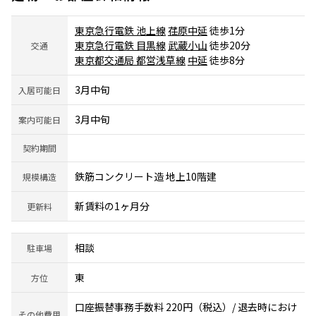
東京急行電鉄 池上線
荏原中延
徒歩1分
東京急行電鉄 目黒線
武蔵小山
徒歩20分
交通
東京都交通局 都営浅草線
中延
徒歩8分
3月中旬
入居可能日
3月中旬
案内可能日
契約期間
鉄筋コンクリート造 地上10階建
規模構造
新賃料の1ヶ月分
更新料
相談
駐車場
東
方位
口座振替事務手数料 220円（税込）/ 退去時におけ
その他費用