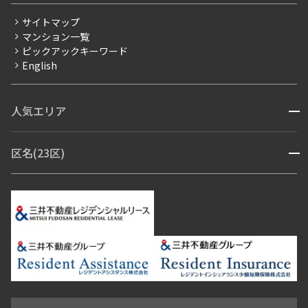
分譲賃貸
サイトマップ
賃料改定
マンション一覧
ピックアックキーワード
フリーレント
English
ペット可
コンシェルジュ付き
人気エリア
開閉
ブランドマンション
赤坂・六本木
広尾・麻布・麻布十番
虎ノ門・麻布台
区名(23区)
開閉
青山・表参道・原宿
白金・目黒
高輪・五反田・大崎
恵比寿・代官山・中目黒
渋谷・松濤・代々木上原
番町・四谷・九段
港区
渋谷区
中央区
新宿区
文京区
千代田区
目黒区
日本橋・銀座
市ヶ谷・神楽坂・飯田橋
三田・芝・浜松町
品川区
世田谷区
大田区
江東区
台東区
墨田区
中野区
芝浦・汐留・品川
月島・勝どき・豊洲
本郷・春日・小石川
豊島区
杉並区
板橋区
北区
練馬区
荒川区
足立区
新宿・代々木
目白・高田馬場・早稲田
中野・荻窪
葛飾区
江戸川区
池尻大橋・三軒茶屋
祐天寺・学芸大学・自由が丘
駒沢・用賀・二子玉川
成城・砧
池袋・板橋・王子
戸越・大井・蒲田