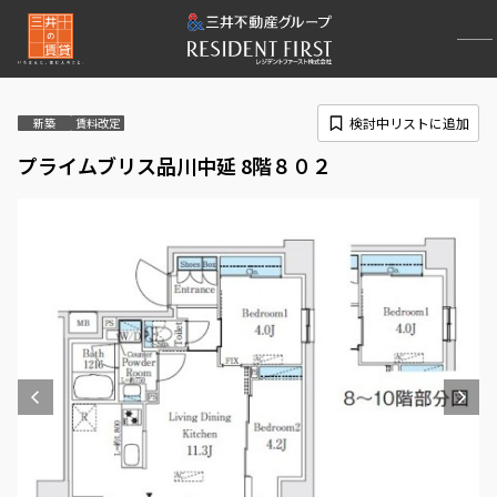
検討中リストに追加
新築
賃料改定
プライムブリス品川中延 8階８０２