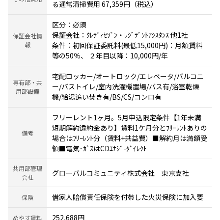
る通常清掃費用 67,359円（税込）
区分：必須
保証会社：ｸﾚﾃﾞｨｾｿﾞﾝ・ﾚｼﾞﾃﾞﾝﾄｱｼｽﾀﾝｽ 他1社
保証会社情
報
条件：初回保証委託料(最低15,000円)：月額賃料
等の50％、 ２年目以降：10,000円/年
宅配ロッカー/オートロック/エレベータ/バルコニ
専有部・共
ー/バストイレ/室内洗濯機置場/バス有/浴室乾燥
用部設備
機/給湯追い焚き有/BS/CS/コンロ有
フリーレント1ヶ月。5月申込限定条件【1年未満
短期解約違約金あり】賃料1ケ月分とﾌﾘｰﾚﾝﾄありの
備考
場合はﾌﾘｰﾚﾝﾄ分（賃料+共益費）■解約月は満額受
領■電気･ｶﾞｽはCDｴﾅｼﾞ-ﾀﾞｲﾚｸﾄ
共用部管理
グローバルコミュニティ株式会社 東京支社
会社
借家人賠償責任保険を付帯した火災保険に加入要
保険
252,688円
めやす賃料