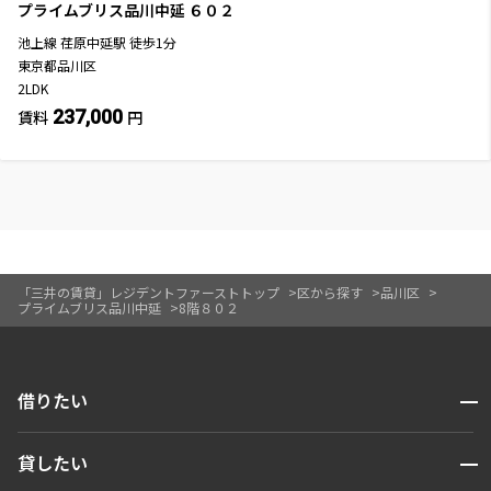
プライムブリス品川中延
６０２
池上線
荏原中延駅
徒歩
1
分
東京都品川区
2LDK
237,000
賃料
円
「三井の賃貸」レジデントファーストトップ
区から探す
品川区
プライムブリス品川中延
8階８０２
開閉
借りたい
検索する
開閉
貸したい
人気エリアから探す