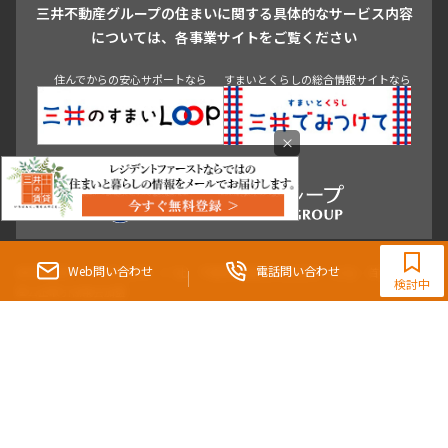
三井不動産グループの住まいに関する具体的なサービス内容
青山
渋谷
東京・大手町
新宿
品川
目黒・中目黒
については、各事業サイトをご覧ください
神田・御茶ノ水・秋葉原
初台・幡ヶ谷・笹塚
住んでからの安心サポートなら
すまいとくらしの総合情報サイトなら
×
0120-321-364
9:30~18:00（水曜定休）
Web問い合わせ
電話問い合わせ
東京都知事（3）第96482号 （一社） 不動産流通経営協会会員 （公社） 首都圏不動
検討中
産公正取引協議会加盟
〒107-0052 東京都港区赤坂八丁目4番14号 青山タワープレイス4階
三井の賃貸「いちばんに、住む人のこと。」 東京都心を中心とした豊富な賃貸マン
ションのご紹介。
理想の高級賃貸物件は見つかりましたか？エリアや駅などの条件面を変えて検索す
ればきっと理想の物件に巡り合えます。
都心の高級賃貸物件探しは[三井の賃貸]レジデントファーストで！