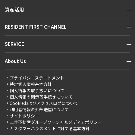
賃貸運営
区から探す
開閉
資産活用
お問い合わせ
駅・沿線から探す
販売マンション
地図から探す
開閉
RESIDENT FIRST CHANNEL
お問い合わせ
キーワードから探す
NEWS
開閉
SERVICE
新着情報から探す
マンションレポート
ニュースから探す
営業窓口
商店街のある暮らし
開閉
About Us
新着募集情報
会員ページ
住まいのコラム
レジデントファーストについて
RESIDENT FIRST MEMBERS登録
RESIDENT FIRST MEMBERS登録
こだわりから探す
プライバシーステートメント
会社情報
ご入居・提携サービス
特定個人情報基本方針
こだわり一覧
事業案内
個人情報の取り扱いについて
お部屋探しからご契約まで
プレミアムマンション
個人情報の開示等手続きについて
採用情報
よくあるご質問
Cookieおよびアクセスログについて
新築
ニュースリリース
社宅紹介
利用者情報の外部送信について
当社限定（港区・渋谷区）
サイトポリシー
お問い合わせ
【仲介会社様向け】当社仲介事業部取り扱い物件入居申込
三井不動産グループソーシャルメディアポリシー
当社限定（港区・渋谷区以外）
カスタマーハラスメントに対する基本方針
三井不動産企画