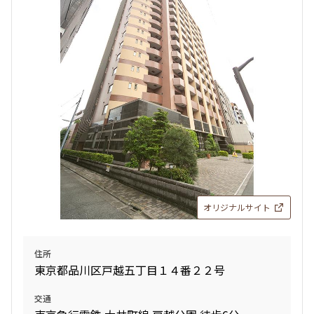
検索対象お部屋数
7
件
お部屋を再検索
検索結果の絞り込み
賃料
オリジナルサイト
〜
管理費/共益費含む
住所
礼金なし
東京都品川区戸越五丁目１４番２２号
敷金なし
礼金１ヶ月以下
交通
フリーレント付き