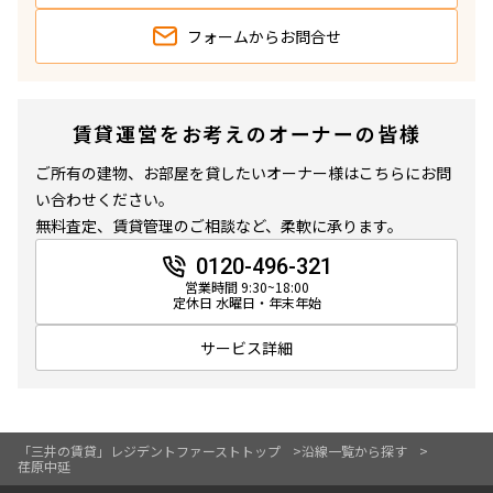
追加
お問合せ
フォームから
お問合せ
9階
９０２
賃貸運営をお考えのオーナーの皆様
239,000円
15,000円
ご所有の建物、お部屋を貸したいオーナー様はこちらにお問
い合わせください。
1.0ヶ月
無
無料査定、賃貸管理のご相談など、柔軟に承ります。
2LDK
43.74㎡
0120-496-321
営業時間 9:30~18:00
新築
三井の賃貸
駅近
フリーレント
定休日 水曜日・年末年始
追加
お問合せ
サービス詳細
「三井の賃貸」レジデントファーストトップ
沿線一覧から探す
荏原中延