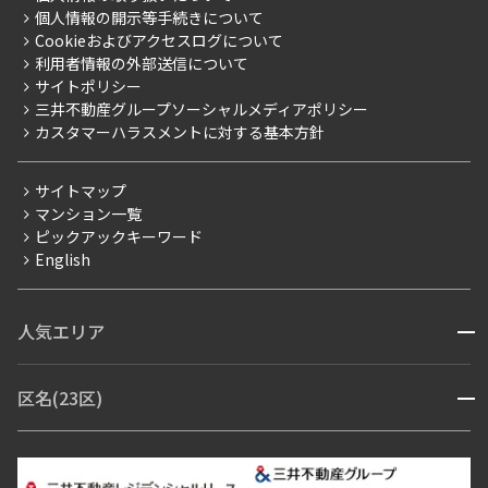
プレミアムマンション
個人情報の開示等手続きについて
採用情報
よくあるご質問
Cookieおよびアクセスログについて
新築
ニュースリリース
社宅紹介
利用者情報の外部送信について
当社限定（港区・渋谷区）
サイトポリシー
お問い合わせ
【仲介会社様向け】当社仲介事業部取り扱い物件入居申込
三井不動産グループソーシャルメディアポリシー
当社限定（港区・渋谷区以外）
カスタマーハラスメントに対する基本方針
三井不動産企画
分譲賃貸
サイトマップ
賃料改定
マンション一覧
ピックアックキーワード
フリーレント
English
ペット可
コンシェルジュ付き
人気エリア
開閉
ブランドマンション
赤坂・六本木
広尾・麻布・麻布十番
虎ノ門・麻布台
区名(23区)
開閉
青山・表参道・原宿
白金・目黒
高輪・五反田・大崎
恵比寿・代官山・中目黒
渋谷・松濤・代々木上原
番町・四谷・九段
港区
渋谷区
中央区
新宿区
文京区
千代田区
目黒区
日本橋・銀座
市ヶ谷・神楽坂・飯田橋
三田・芝・浜松町
品川区
世田谷区
大田区
江東区
台東区
墨田区
中野区