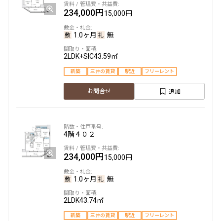
234,000円
15,000円
1.0ヶ月
無
2LDK+SIC
43.59㎡
新築
三井の賃貸
駅近
フリーレント
追加
お問合せ
4階
４０２
234,000円
15,000円
1.0ヶ月
無
2LDK
43.74㎡
新築
三井の賃貸
駅近
フリーレント