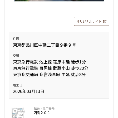
より詳細な絞り込み
オリジナルサイト
建物施設やお部屋の設備、方位、階数などの絞り込みが
できます
住所
東京都品川区中延二丁目９番９号
設定する
交通
東京急行電鉄 池上線 荏原中延 徒歩1分
東京急行電鉄 目黒線 武蔵小山 徒歩20分
東京都交通局 都営浅草線 中延 徒歩8分
検索対象お部屋数
7
竣工日
件
2026年03月13日
お部屋を再検索
2階
２０１