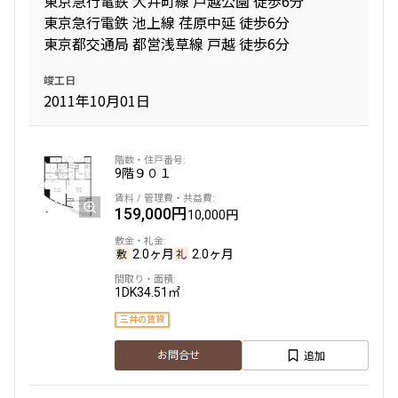
東京急行電鉄 大井町線 戸越公園 徒歩6分
東京急行電鉄 池上線 荏原中延 徒歩6分
東京都交通局 都営浅草線 戸越 徒歩6分
間取り
竣工日
1R〜1K
1DK〜1LDK
2011年10月01日
2LDK
3LDK
4LDK〜
専有面積
9階
９０１
159,000円
10,000円
〜
2.0ヶ月
2.0ヶ月
築年数
1DK
34.51㎡
指定なし
新築
三井の賃貸
1年以内
3年以内
5年以内
10年以内
追加
お問合せ
15年以内
20年以内
25年以内
30年以内