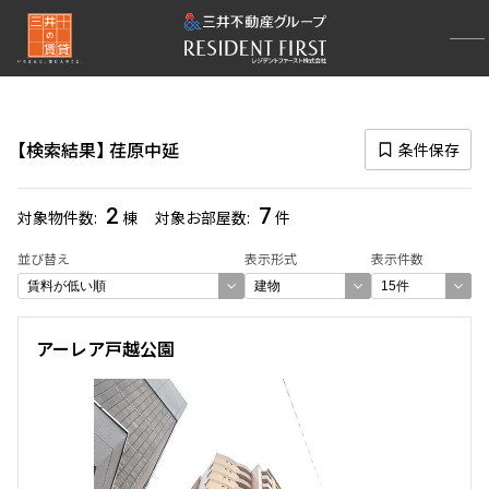
再検索ナビゲーション
路線図一覧
検索結果
荏原中延
条件保存
選択中の路線
池上線
(95)
2
7
対象物件数
棟
対象お部屋数
件
一覧から選び直す
並び替え
表示形式
表示件数
選択中の駅
アーレア戸越公園
荏原中延
(7)
一覧から選び直す
選び方を変更する