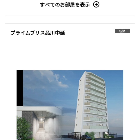
すべてのお部屋を表示
駅から徒歩
指定なし
1分以内
新築
プライムブリス品川中延
3分以内
5分以内
10分以内
15分以内
他条件
当社限定物件
専任物件
三井の賃貸物件
申込無し物件のみ表示
ペット可・相談
楽器可・相談
入居可能日