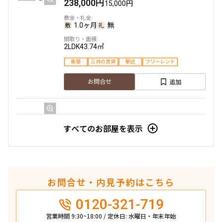
238,000円
15,000円
1.0ヶ月
無
2LDK
43.74㎡
新築
三井の賃貸
駅近
フリーレント
追加
お問合せ
4階
４０１
すべてのお部屋を表示
239,000円
15,000円
1.0ヶ月
無
お問合せ・内見予約はこちら
2LDK+SIC
43.59㎡
0120-321-719
新築
三井の賃貸
駅近
フリーレント
営業時間 9:30~18:00 / 定休日: 水曜日・年末年始