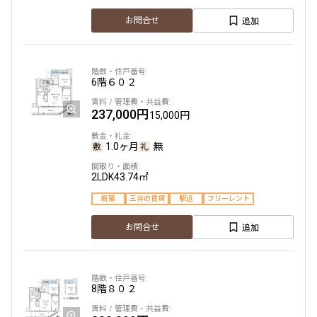
追加
お問合せ
6階
６０２
237,000円
15,000円
1.0ヶ月
無
2LDK
43.74㎡
新築
三井の賃貸
駅近
フリーレント
追加
お問合せ
8階
８０２