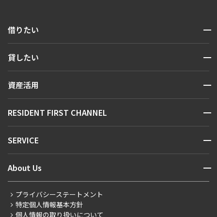
開閉
借りたい
検索する
開閉
貸したい
人気エリアから探す
賃貸運営
区から探す
開閉
資産活用
お問い合わせ
駅・沿線から探す
販売マンション
地図から探す
開閉
RESIDENT FIRST CHANNEL
お問い合わせ
キーワードから探す
NEWS
開閉
SERVICE
新着情報から探す
マンションレポート
ニュースから探す
営業窓口
商店街のある暮らし
開閉
About Us
新着募集情報
会員ページ
住まいのコラム
レジデントファーストについて
RESIDENT FIRST MEMBERS登録
RESIDENT FIRST MEMBERS登録
こだわりから探す
プライバシーステートメント
会社情報
ご入居・提携サービス
特定個人情報基本方針
こだわり一覧
事業案内
個人情報の取り扱いについて
お部屋探しからご契約まで