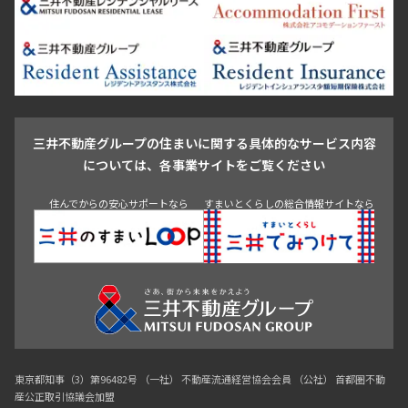
芝浦・汐留・品川
月島・勝どき・豊洲
本郷・春日・小石川
豊島区
杉並区
板橋区
北区
練馬区
荒川区
足立区
新宿・代々木
目白・高田馬場・早稲田
中野・荻窪
葛飾区
江戸川区
池尻大橋・三軒茶屋
祐天寺・学芸大学・自由が丘
駒沢・用賀・二子玉川
成城・砧
池袋・板橋・王子
戸越・大井・蒲田
三井不動産グループの住まいに関する具体的なサービス内容
青山
渋谷
東京・大手町
新宿
品川
目黒・中目黒
については、各事業サイトをご覧ください
神田・御茶ノ水・秋葉原
初台・幡ヶ谷・笹塚
住んでからの安心サポートなら
すまいとくらしの総合情報サイトなら
東京都知事（3）第96482号 （一社） 不動産流通経営協会会員 （公社） 首都圏不動
産公正取引協議会加盟