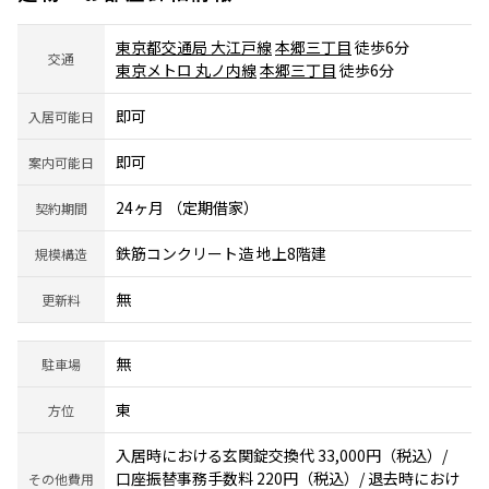
東京都交通局 大江戸線
本郷三丁目
徒歩6分
交通
東京メトロ 丸ノ内線
本郷三丁目
徒歩6分
即可
入居可能日
即可
案内可能日
24ヶ月 （定期借家）
契約期間
鉄筋コンクリート造 地上8階建
規模構造
無
更新料
無
駐車場
東
方位
入居時における玄関錠交換代 33,000円（税込）/
口座振替事務手数料 220円（税込）/ 退去時におけ
その他費用