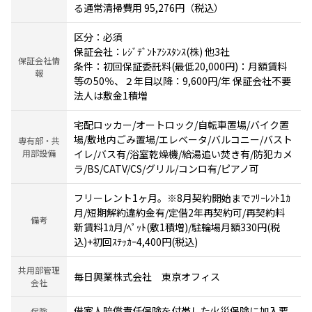
る通常清掃費用 95,276円（税込）
区分：必須
保証会社：ﾚｼﾞﾃﾞﾝﾄｱｼｽﾀﾝｽ(株) 他3社
保証会社情
条件：初回保証委託料(最低20,000円)：月額賃料
報
等の50％、２年目以降：9,600円/年 保証会社不要
法人は敷金1積増
宅配ロッカー/オートロック/自転車置場/バイク置
場/敷地内ごみ置場/エレベータ/バルコニー/バスト
専有部・共
用部設備
イレ/バス有/浴室乾燥機/給湯追い焚き有/防犯カメ
ラ/BS/CATV/CS/グリル/コンロ有/ピアノ可
フリーレント1ヶ月。※8月契約開始までﾌﾘｰﾚﾝﾄ1ｶ
月/短期解約違約金有/定借2年再契約可/再契約料
備考
新賃料1ｶ月/ﾍﾟｯﾄ(敷1積増)/駐輪場月額330円(税
込)+初回ｽﾃｯｶｰ4,400円(税込)
共用部管理
毎日興業株式会社 東京オフィス
会社
借家人賠償責任保険を付帯した火災保険に加入要
保険