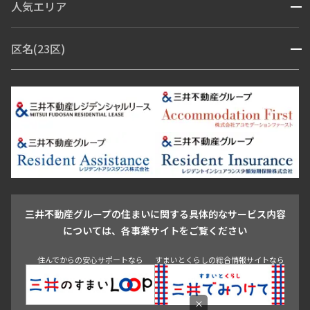
人気エリア
開閉
ブランドマンション
赤坂・六本木
広尾・麻布・麻布十番
虎ノ門・麻布台
区名(23区)
開閉
青山・表参道・原宿
白金・目黒
高輪・五反田・大崎
恵比寿・代官山・中目黒
渋谷・松濤・代々木上原
番町・四谷・九段
港区
渋谷区
中央区
新宿区
文京区
千代田区
目黒区
日本橋・銀座
市ヶ谷・神楽坂・飯田橋
三田・芝・浜松町
品川区
世田谷区
大田区
江東区
台東区
墨田区
中野区
芝浦・汐留・品川
月島・勝どき・豊洲
本郷・春日・小石川
豊島区
杉並区
板橋区
北区
練馬区
荒川区
足立区
新宿・代々木
目白・高田馬場・早稲田
中野・荻窪
葛飾区
江戸川区
池尻大橋・三軒茶屋
祐天寺・学芸大学・自由が丘
駒沢・用賀・二子玉川
成城・砧
池袋・板橋・王子
戸越・大井・蒲田
三井不動産グループの住まいに関する具体的なサービス内容
青山
渋谷
東京・大手町
新宿
品川
目黒・中目黒
については、各事業サイトをご覧ください
神田・御茶ノ水・秋葉原
初台・幡ヶ谷・笹塚
住んでからの安心サポートなら
すまいとくらしの総合情報サイトなら
×