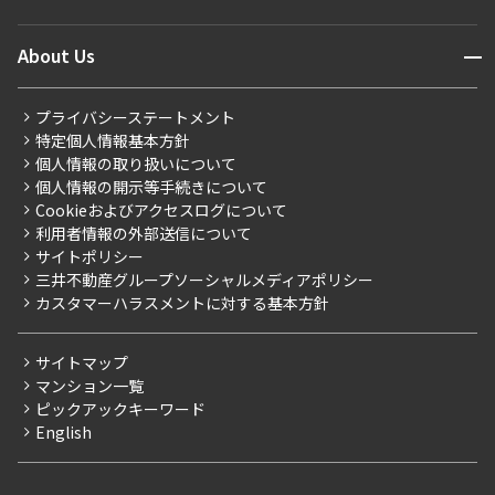
マンションレポート
ニュースから探す
営業窓口
商店街のある暮らし
開閉
About Us
新着募集情報
会員ページ
住まいのコラム
レジデントファーストについて
RESIDENT FIRST MEMBERS登録
RESIDENT FIRST MEMBERS登録
こだわりから探す
プライバシーステートメント
会社情報
ご入居・提携サービス
特定個人情報基本方針
こだわり一覧
事業案内
個人情報の取り扱いについて
お部屋探しからご契約まで
プレミアムマンション
個人情報の開示等手続きについて
採用情報
よくあるご質問
Cookieおよびアクセスログについて
新築
ニュースリリース
社宅紹介
利用者情報の外部送信について
当社限定（港区・渋谷区）
サイトポリシー
お問い合わせ
【仲介会社様向け】当社仲介事業部取り扱い物件入居申込
三井不動産グループソーシャルメディアポリシー
当社限定（港区・渋谷区以外）
カスタマーハラスメントに対する基本方針
三井不動産企画
分譲賃貸
サイトマップ
賃料改定
マンション一覧
ピックアックキーワード
フリーレント
English
ペット可
コンシェルジュ付き