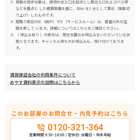
掲載の徒歩分数は、建物の出入口を起点とし駅出入口およびバス停
などを着点と した概算距離を基に、80m を1 分として算出（端数切
り上げ）したものです。
間取り表記のN （納戸）やS （サービスルーム）は、居室以外の空
間を表して います。詳細については
こちら
をご確認ください。
（ 申込み有り ）の表示は、現在先着のお申込みをいただいている状
態となります。キャンセル待ちのお申込みも、受け付けておりま
す。
めやす賃料表示
賃貸保証会社の利用条件について
めやす賃料表示の説明はこちらから
このお部屋のお問合せ・内見予約はこちら
0120-321-364
営業時間 9:30~18:00 / 定休日: 水曜日・年末年始