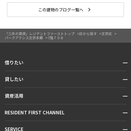
この建物のブログ一覧へ
「三井の賃貸」レジデントファーストトップ
区から探す
文京区
パークアクシス文京本郷
7階７０６
開閉
借りたい
検索する
開閉
貸したい
人気エリアから探す
賃貸運営
区から探す
開閉
資産活用
お問い合わせ
駅・沿線から探す
販売マンション
地図から探す
開閉
RESIDENT FIRST CHANNEL
お問い合わせ
キーワードから探す
NEWS
開閉
SERVICE
新着情報から探す