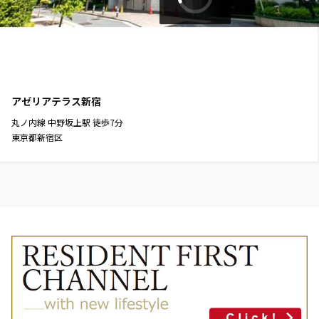
アゼリアテラス新宿
丸ノ内線
中野坂上駅
徒歩
7
分
東京都新宿区