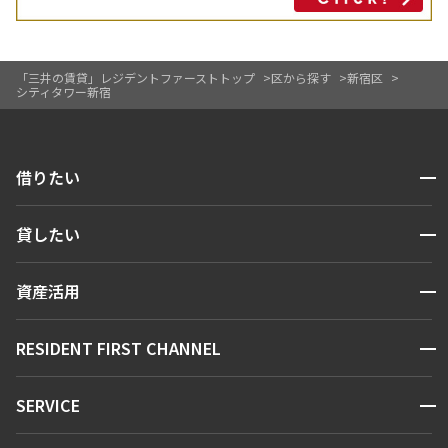
「三井の賃貸」レジデントファーストトップ
区から探す
新宿区
シティタワー新宿
開閉
借りたい
検索する
開閉
貸したい
人気エリアから探す
賃貸運営
区から探す
開閉
資産活用
お問い合わせ
駅・沿線から探す
販売マンション
地図から探す
開閉
RESIDENT FIRST CHANNEL
お問い合わせ
キーワードから探す
NEWS
開閉
SERVICE
新着情報から探す
マンションレポート
ニュースから探す
営業窓口
商店街のある暮らし