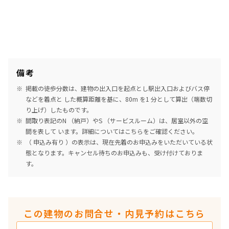
備考
掲載の徒歩分数は、建物の出入口を起点とし駅出入口およびバス停
などを着点と した概算距離を基に、80m を1 分として算出（端数切
り上げ）したものです。
間取り表記のN （納戸）やS （サービスルーム）は、居室以外の空
間を表して います。詳細については
こちら
をご確認ください。
（ 申込み有り ）の表示は、現在先着のお申込みをいただいている状
態となります。キャンセル待ちのお申込みも、受け付けておりま
す。
この建物のお問合せ・内見予約はこちら