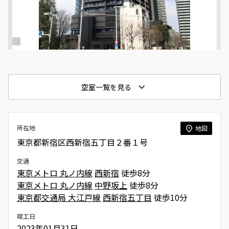
空室一覧を見る
所在地
地図
東京都新宿区西新宿五丁目２番１号
交通
東京メトロ 丸ノ内線
西新宿
徒歩8分
東京メトロ 丸ノ内線
中野坂上
徒歩8分
東京都交通局 大江戸線
西新宿五丁目
徒歩10分
竣工日
2023年01月31日