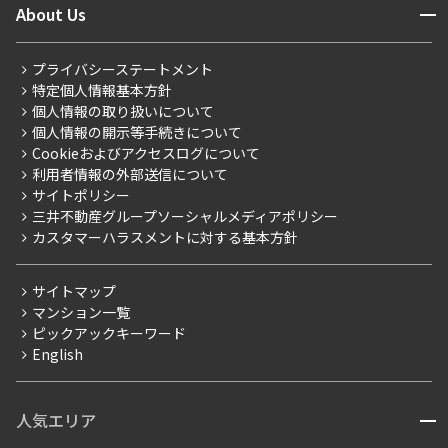
開閉
About Us
新着募集情報
会員ページ
住まいのコラム
レジデントファーストについて
RESIDENT FIRST MEMBERS登録
RESIDENT FIRST MEMBERS登録
こだわりから探す
プライバシーステートメント
会社情報
ご入居・提携サービス
特定個人情報基本方針
こだわり一覧
事業案内
個人情報の取り扱いについて
お部屋探しからご契約まで
プレミアムマンション
個人情報の開示等手続きについて
採用情報
よくあるご質問
Cookieおよびアクセスログについて
新築
ニュースリリース
社宅紹介
利用者情報の外部送信について
当社限定（港区・渋谷区）
サイトポリシー
お問い合わせ
【仲介会社様向け】当社仲介事業部取り扱い物件入居申込
三井不動産グループソーシャルメディアポリシー
当社限定（港区・渋谷区以外）
カスタマーハラスメントに対する基本方針
三井不動産企画
分譲賃貸
サイトマップ
賃料改定
マンション一覧
ピックアックキーワード
フリーレント
English
ペット可
コンシェルジュ付き
人気エリア
開閉
ブランドマンション