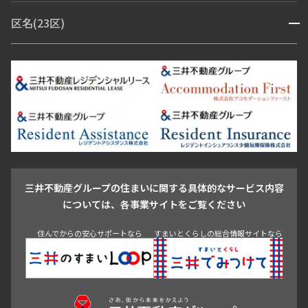
赤坂・六本木
広尾・麻布・麻布十番
虎ノ門・麻布台
区名(23区)
開閉
青山・表参道・原宿
白金・目黒
高輪・五反田・大崎
恵比寿・代官山・中目黒
渋谷・松濤・代々木上原
番町・四谷・九段
港区
渋谷区
中央区
新宿区
文京区
千代田区
目黒区
日本橋・銀座
市ヶ谷・神楽坂・飯田橋
三田・芝・浜松町
品川区
世田谷区
大田区
江東区
台東区
墨田区
中野区
芝浦・汐留・品川
月島・勝どき・豊洲
本郷・春日・小石川
豊島区
杉並区
板橋区
北区
練馬区
荒川区
足立区
新宿・代々木
目白・高田馬場・早稲田
中野・荻窪
葛飾区
江戸川区
池尻大橋・三軒茶屋
祐天寺・学芸大学・自由が丘
駒沢・用賀・二子玉川
成城・砧
池袋・板橋・王子
戸越・大井・蒲田
三井不動産グループの住まいに関する具体的なサービス内容
青山
渋谷
東京・大手町
新宿
品川
目黒・中目黒
については、各事業サイトをご覧ください
神田・御茶ノ水・秋葉原
初台・幡ヶ谷・笹塚
住んでからの安心サポートなら
すまいとくらしの総合情報サイトなら