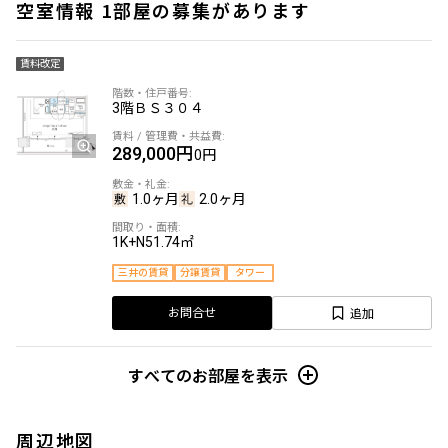
空室情報 1部屋の募集があります
賃料改定
3階
ＢＳ３０４
289,000円
0円
1.0ヶ月
2.0ヶ月
1K+N
51.74㎡
三井の賃貸
分譲賃貸
タワー
追加
お問合せ
すべてのお部屋を表示
周辺地図