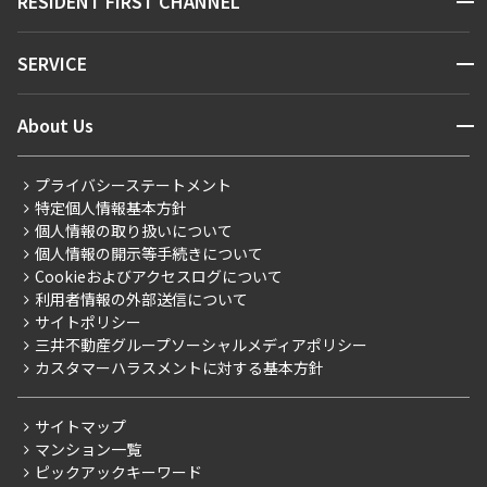
RESIDENT FIRST CHANNEL
お問い合わせ
キーワードから探す
NEWS
開閉
SERVICE
新着情報から探す
マンションレポート
ニュースから探す
営業窓口
商店街のある暮らし
開閉
About Us
新着募集情報
会員ページ
住まいのコラム
レジデントファーストについて
RESIDENT FIRST MEMBERS登録
RESIDENT FIRST MEMBERS登録
こだわりから探す
プライバシーステートメント
会社情報
ご入居・提携サービス
特定個人情報基本方針
こだわり一覧
事業案内
個人情報の取り扱いについて
お部屋探しからご契約まで
プレミアムマンション
個人情報の開示等手続きについて
採用情報
よくあるご質問
Cookieおよびアクセスログについて
新築
ニュースリリース
社宅紹介
利用者情報の外部送信について
当社限定（港区・渋谷区）
サイトポリシー
お問い合わせ
【仲介会社様向け】当社仲介事業部取り扱い物件入居申込
三井不動産グループソーシャルメディアポリシー
当社限定（港区・渋谷区以外）
カスタマーハラスメントに対する基本方針
三井不動産企画
分譲賃貸
サイトマップ
賃料改定
マンション一覧
ピックアックキーワード
フリーレント