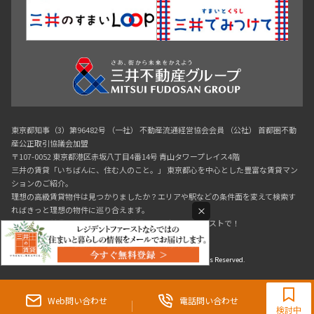
東京都知事（3）第96482号 （一社） 不動産流通経営協会会員 （公社） 首都圏不動
産公正取引協議会加盟
〒107-0052 東京都港区赤坂八丁目4番14号 青山タワープレイス4階
三井の賃貸「いちばんに、住む人のこと。」 東京都心を中心とした豊富な賃貸マン
ションのご紹介。
理想の高級賃貸物件は見つかりましたか？エリアや駅などの条件面を変えて検索す
×
ればきっと理想の物件に巡り合えます。
都心の高級賃貸物件探しは[三井の賃貸]レジデントファーストで！
Copyright © RESIDENT FIRST Co.,Ltd. All Rights Reserved.
0120-321-719
9:30~18:00（水曜定休）
Web問い合わせ
電話問い合わせ
検討中