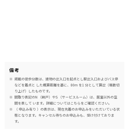
備考
掲載の徒歩分数は、建物の出入口を起点とし駅出入口およびバス停
などを着点と した概算距離を基に、80m を1 分として算出（端数切
り上げ）したものです。
間取り表記のN （納戸）やS （サービスルーム）は、居室以外の空
間を表して います。詳細については
こちら
をご確認ください。
（ 申込み有り ）の表示は、現在先着のお申込みをいただいている状
態となります。キャンセル待ちのお申込みも、受け付けておりま
す。