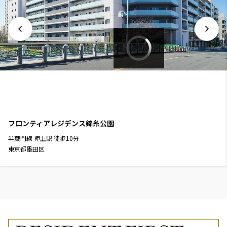
フロンティアレジデンス錦糸公園
半蔵門線
押上駅
徒歩
10
分
東京都墨田区