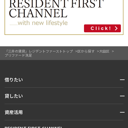
「三井の賃貸」レジデントファーストトップ
区から探す
大田区
プリファード洗足
開閉
借りたい
検索する
開閉
貸したい
人気エリアから探す
賃貸運営
区から探す
開閉
資産活用
お問い合わせ
駅・沿線から探す
販売マンション
地図から探す
開閉