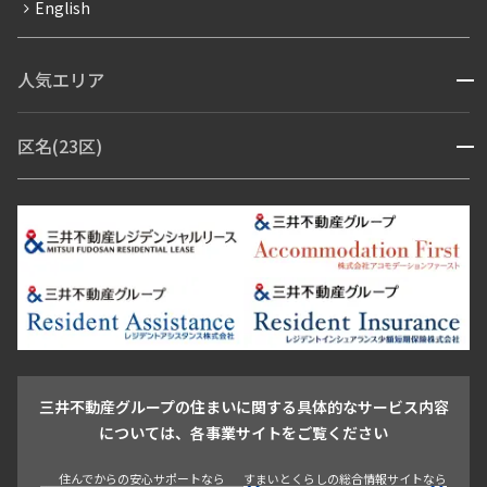
English
ペット可
コンシェルジュ付き
人気エリア
開閉
ブランドマンション
赤坂・六本木
広尾・麻布・麻布十番
虎ノ門・麻布台
区名(23区)
開閉
青山・表参道・原宿
白金・目黒
高輪・五反田・大崎
恵比寿・代官山・中目黒
渋谷・松濤・代々木上原
番町・四谷・九段
港区
渋谷区
中央区
新宿区
文京区
千代田区
目黒区
日本橋・銀座
市ヶ谷・神楽坂・飯田橋
三田・芝・浜松町
品川区
世田谷区
大田区
江東区
台東区
墨田区
中野区
芝浦・汐留・品川
月島・勝どき・豊洲
本郷・春日・小石川
豊島区
杉並区
板橋区
北区
練馬区
荒川区
足立区
新宿・代々木
目白・高田馬場・早稲田
中野・荻窪
葛飾区
江戸川区
池尻大橋・三軒茶屋
祐天寺・学芸大学・自由が丘
駒沢・用賀・二子玉川
成城・砧
池袋・板橋・王子
戸越・大井・蒲田
三井不動産グループの住まいに関する具体的なサービス内容
青山
渋谷
東京・大手町
新宿
品川
目黒・中目黒
については、各事業サイトをご覧ください
神田・御茶ノ水・秋葉原
初台・幡ヶ谷・笹塚
住んでからの安心サポートなら
すまいとくらしの総合情報サイトなら