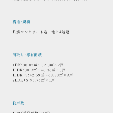
交通
東急大井町線「北千束」駅 徒歩3分
東急目黒線「洗足」駅 徒歩6分
東急目黒線・大井町線「大岡山」駅 徒歩9分
構造・規模
鉄筋コンクリート造 地上4階建
間取り・専有面積
1DK：30.02㎡～32.3㎡×2戸
1LDK：30.9㎡～40.36㎡×5戸
1LDK+S：42.59㎡～63.33㎡×9戸
2LDK+S：95.76㎡×1戸