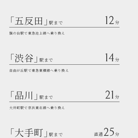
「五反田」
12
分
駅まで
旗の台駅で東急池上線へ乗り換え
「渋谷」
14
分
駅まで
自由が丘駅で東急東横線へ乗り換え
「品川」
21
分
駅まで
大井町駅で京浜東北線へ乗り換え
「大手町」
25
直通
分
駅まで