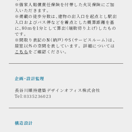
備考
楽器演奏相談可（防音室内のみ可・通常居室内不
可）
※借家人賠償責任保険を付帯した火災保険にご加
入いただきます。
※掲載の徒歩分数は、建物の出入口を起点とし駅出
入口およびバス停などを着点とした概算距離を基
に、80mを1分として算出（端数切り上げ）したもの
です。
※間取り表記のN（納戸）やS（サービスルーム）は、
居室以外の空間を表しています。 詳細については
こちら
をご確認ください。
企画・設計監理
長谷川順持建築デザインオフィス株式会社
Tel:0335236023