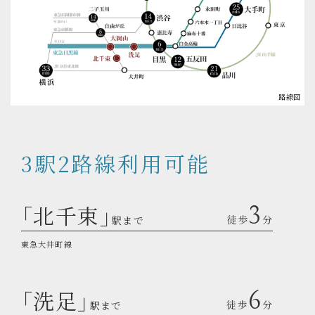
路線図
3駅2路線利用可能
「北千束」
3
徒歩
分
駅まで
東急大井町線
「洗足」
6
徒歩
分
駅まで