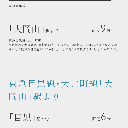
東急目黒線
「大岡山」
9
徒歩
分
駅まで
東急目黒線・大井町線
※掲載の徒歩分数は、建物の出入口を起点とし駅出入口およびバス停などを着
点とした概算距離を基に、80mを1分として算出（端数切り上げ）したものです。
東急目黒線・大井町線「大
岡山」駅より
「目黒」
6
直通
分
駅まで