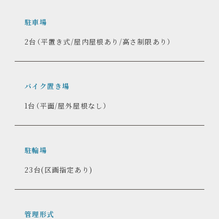
別、浴室乾燥機、フルオートバス、温水洗浄便座付き
トイレ、システムキッチン、2口コンロ（402号室以
外）、3口コンロ（402号室のみ）、食洗機（402号室の
み）、ルーフテラス（4階住戸）、インターネット対応
駐車場
2台（平置き式/屋内屋根あり/高さ制限あり）
バイク置き場
1台（平面/屋外屋根なし）
駐輪場