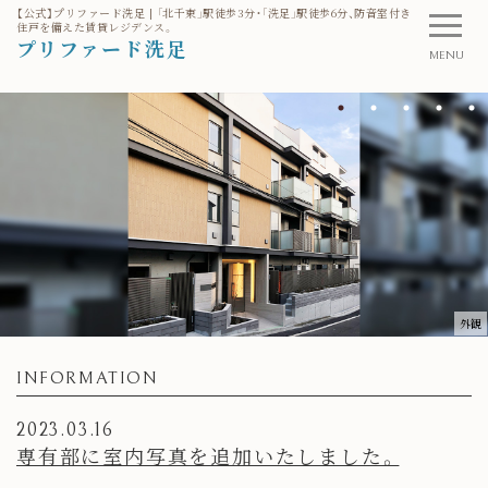
【公式】プリファード洗足 | 「北千束」駅徒歩3分・「洗足」駅徒歩6分、防音室付き
住戸を備えた賃貸レジデンス。
プリファード洗足
MENU
外観
INFORMATION
2023.03.16
専有部に室内写真を追加いたしました。