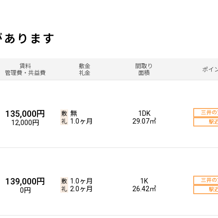
があります
賃料
敷金
間取り
ポイ
管理費・共益費
礼金
面積
135,000円
無
1DK
三井の
1.0ヶ月
29.07㎡
12,000円
駅
139,000円
1.0ヶ月
1K
三井の
2.0ヶ月
26.42㎡
0円
駅