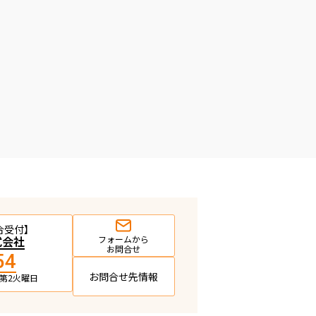
合受付】
式会社
フォームから
お問合せ
54
お問合せ先情報
日・第2火曜日