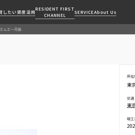
RESIDENT FIRST
貸したい
資産活用
SERVICE
About Us
CHANNEL
エムエー月島
検索する
こだわりから探す
レジデントファーストについて
賃貸運営
販売マンション
NEWS
営業窓口
会社情報
お問い合わせ
お問い合わせ
マンションレポート
会員ページ
人気エリアから探す
こだわり一覧
事業案内
商店街のある暮らし
RESIDENT FIRST
区から探す
プレミアムマンション
MEMBERS登録
所在
採用情報
住まいのコラム
駅・沿線から探す
新築
ご入居・提携サービス
東
ニュースリリース
RESIDENT FIRST
地図から探す
当社限定(港区・渋谷区)
MEMBERS登録
お部屋探しからご契約まで
交通
お問い合わせ
キーワードから探す
当社限定(港区・渋谷区以外)
東
よくあるご質問
三井不動産企画
社宅紹介
竣工
新着情報から探す
分譲賃貸
20
【仲介会社様向け】当社仲介
ニュースから探す
賃料改定
事業部取り扱い物件入居申