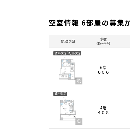
空室情報 6部屋の募集
階数
間取り図
住戸番号
賃料改定
礼金改定
6階
６０６
賃料改定
4階
４０８