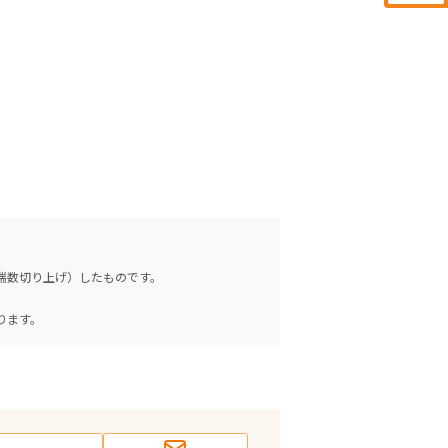
（端数切り上げ）したものです。
。
ります。