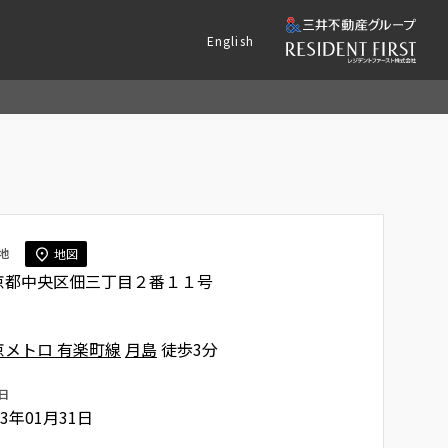
English
地
地図
京都中央区佃三丁目２番１１号
京メトロ 有楽町線
月島
徒歩3分
日
23年01月31日