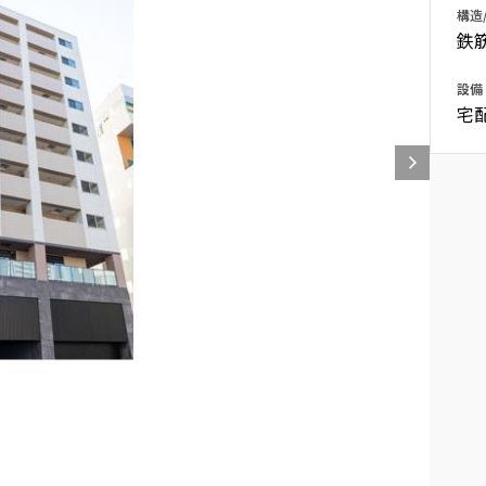
構造
込
新着募集情報
フリーレント
鉄
ペット可
設備
宅
コンシェルジュ付き
ブランドマンション