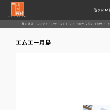
借りたい
「三井の賃貸」レジデントファーストトップ
区から探す
中央区
About Us
借りたい
貸したい
資産活用
RESIDENT
SERVICE
エムエー月島
FIRST CHANNEL
私たちレジデントファーストの思いや
厳選した都心の上質な賃貸マンションを数多
賃貸運営をお考えのオーナー様に
分譲マンションのご購入、売却の
レジデントファーストが提供する
ご提供するサービスをご紹介します
くご提案します
最適なプランをご提案します
ご相談も承ります
各種サービスをご紹介します
新しい住まいと暮らしの探しに関わる
様々な情報を発信します