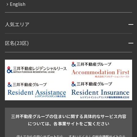
English
ペット可
コンシェルジュ付き
人気エリア
開閉
ブランドマンション
赤坂・六本木
広尾・麻布・麻布十番
虎ノ門・麻布台
区名(23区)
開閉
青山・表参道・原宿
白金・目黒
高輪・五反田・大崎
恵比寿・代官山・中目黒
渋谷・松濤・代々木上原
番町・四谷・九段
港区
渋谷区
中央区
新宿区
文京区
千代田区
目黒区
日本橋・銀座
市ヶ谷・神楽坂・飯田橋
三田・芝・浜松町
品川区
世田谷区
大田区
江東区
台東区
墨田区
中野区
芝浦・汐留・品川
月島・勝どき・豊洲
本郷・春日・小石川
豊島区
杉並区
板橋区
北区
練馬区
荒川区
足立区
新宿・代々木
目白・高田馬場・早稲田
中野・荻窪
葛飾区
江戸川区
池尻大橋・三軒茶屋
祐天寺・学芸大学・自由が丘
駒沢・用賀・二子玉川
成城・砧
池袋・板橋・王子
戸越・大井・蒲田
三井不動産グループの住まいに関する具体的なサービス内容
青山
渋谷
東京・大手町
新宿
品川
目黒・中目黒
については、各事業サイトをご覧ください
神田・御茶ノ水・秋葉原
初台・幡ヶ谷・笹塚
住んでからの安心サポートなら
すまいとくらしの総合情報サイトなら