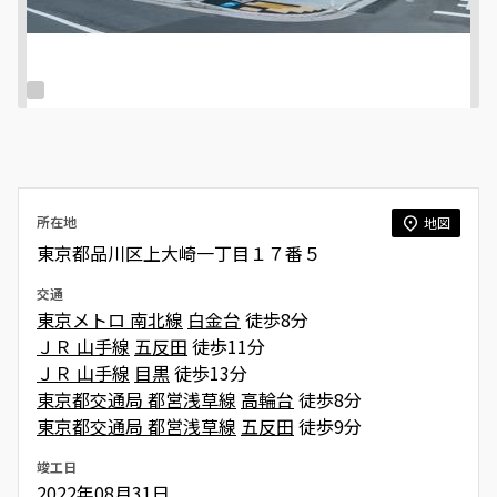
所在地
地図
東京都品川区上大崎一丁目１７番５
交通
東京メトロ 南北線
白金台
徒歩8分
ＪＲ 山手線
五反田
徒歩11分
ＪＲ 山手線
目黒
徒歩13分
東京都交通局 都営浅草線
高輪台
徒歩8分
東京都交通局 都営浅草線
五反田
徒歩9分
竣工日
2022年08月31日