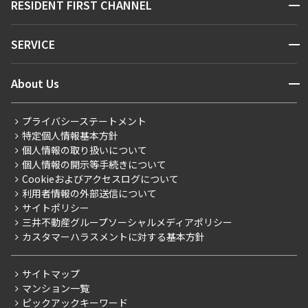
開閉
RESIDENT FIRST CHANNEL
お問い合わせ
キーワードから探す
NEWS
開閉
SERVICE
新着情報から探す
マンションレポート
ニュースから探す
営業窓口
商店街のある暮らし
開閉
About Us
新着募集情報
会員ページ
住まいのコラム
レジデントファーストについて
RESIDENT FIRST MEMBERS登録
RESIDENT FIRST MEMBERS登録
こだわりから探す
プライバシーステートメント
会社情報
ご入居・提携サービス
特定個人情報基本方針
こだわり一覧
事業案内
個人情報の取り扱いについて
お部屋探しからご契約まで
プレミアムマンション
個人情報の開示等手続きについて
採用情報
よくあるご質問
Cookieおよびアクセスログについて
新築
ニュースリリース
社宅紹介
利用者情報の外部送信について
当社限定（港区・渋谷区）
サイトポリシー
お問い合わせ
【仲介会社様向け】当社仲介事業部取り扱い物件入居申込
三井不動産グループソーシャルメディアポリシー
当社限定（港区・渋谷区以外）
カスタマーハラスメントに対する基本方針
三井不動産企画
分譲賃貸
サイトマップ
賃料改定
マンション一覧
ピックアックキーワード
フリーレント