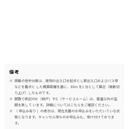
備考
掲載の徒歩分数は、建物の出入口を起点とし駅出入口およびバス停
などを着点と した概算距離を基に、80m を1 分として算出（端数切
り上げ）したものです。
間取り表記のN （納戸）やS （サービスルーム）は、居室以外の空
間を表して います。詳細については
こちら
をご確認ください。
（ 申込み有り ）の表示は、現在先着のお申込みをいただいている状
態となります。キャンセル待ちのお申込みも、受け付けておりま
す。