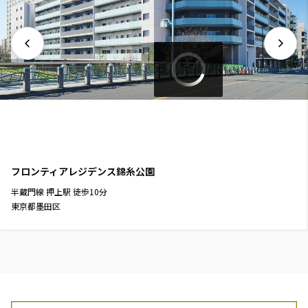
フロンティアレジデンス錦糸公園
半蔵門線
押上駅
徒歩
10
分
東京都墨田区