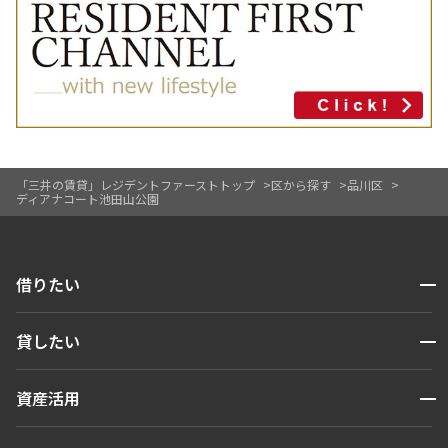
「三井の賃貸」レジデントファーストトップ
区から探す
品川区
ディアナコート池田山公園
開閉
借りたい
検索する
開閉
貸したい
人気エリアから探す
賃貸運営
区から探す
開閉
資産活用
お問い合わせ
駅・沿線から探す
販売マンション
地図から探す