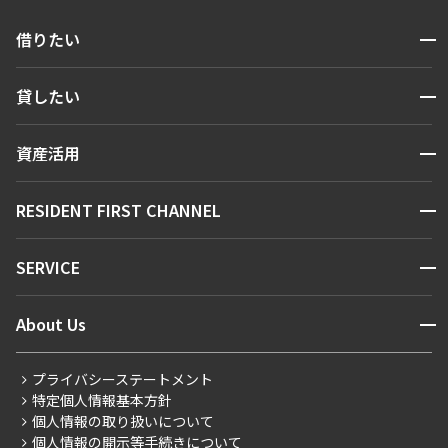
開閉
借りたい
検索する
開閉
貸したい
人気エリアから探す
賃貸運営
区から探す
開閉
資産活用
お問い合わせ
駅・沿線から探す
販売マンション
地図から探す
開閉
RESIDENT FIRST CHANNEL
お問い合わせ
キーワードから探す
NEWS
開閉
SERVICE
新着情報から探す
マンションレポート
ニュースから探す
営業窓口
商店街のある暮らし
開閉
About Us
新着募集情報
会員ページ
住まいのコラム
レジデントファーストについて
RESIDENT FIRST MEMBERS登録
RESIDENT FIRST MEMBERS登録
こだわりから探す
プライバシーステートメント
会社情報
ご入居・提携サービス
特定個人情報基本方針
こだわり一覧
事業案内
個人情報の取り扱いについて
お部屋探しからご契約まで
プレミアムマンション
個人情報の開示等手続きについて