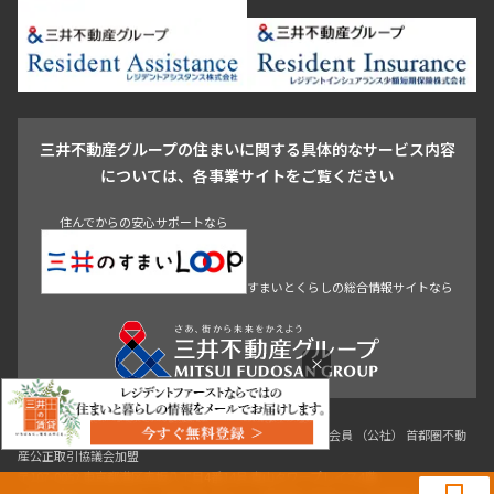
新宿・代々木
目白・高田馬場・早稲田
中野・荻窪
葛飾区
江戸川区
池尻大橋・三軒茶屋
祐天寺・学芸大学・自由が丘
駒沢・用賀・二子玉川
成城・砧
池袋・板橋・王子
戸越・大井・蒲田
三井不動産グループの住まいに関する具体的なサービス内容
青山
渋谷
東京・大手町
新宿
品川
目黒・中目黒
については、各事業サイトをご覧ください
神田・御茶ノ水・秋葉原
初台・幡ヶ谷・笹塚
住んでからの安心サポートなら
すまいとくらしの総合情報サイトなら
×
東京都知事（3）第96482号 （一社） 不動産流通経営協会会員 （公社） 首都圏不動
0120-321-364
産公正取引協議会加盟
〒107-0052 東京都港区赤坂八丁目4番14号 青山タワープレイス4階