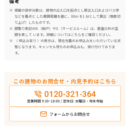
備考
掲載の徒歩分数は、建物の出入口を起点とし駅出入口およびバス停
などを着点と した概算距離を基に、80m を1 分として算出（端数切
り上げ）したものです。
間取り表記のN （納戸）やS （サービスルーム）は、居室以外の空
間を表して います。詳細については
こちら
をご確認ください。
（ 申込み有り ）の表示は、現在先着のお申込みをいただいている状
態となります。キャンセル待ちのお申込みも、受け付けておりま
す。
この建物のお問合せ・内見予約はこちら
0120-321-364
営業時間 9:30~18:00 / 定休日: 水曜日・年末年始
フォームから
お問合せ