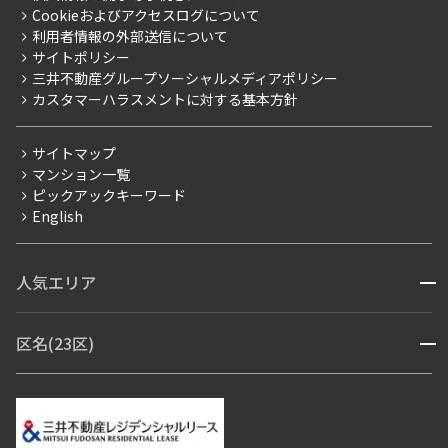
採用情報
よくあるご質問
Cookieおよびアクセスログについて
新築
ニュースリリース
社宅紹介
利用者情報の外部送信について
当社限定（港区・渋谷区）
サイトポリシー
お問い合わせ
【仲介会社様向け】当社仲介事業部取り扱い物件入居申込
三井不動産グループソーシャルメディアポリシー
当社限定（港区・渋谷区以外）
カスタマーハラスメントに対する基本方針
三井不動産企画
分譲賃貸
サイトマップ
賃料改定
マンション一覧
ピックアックキーワード
フリーレント
English
ペット可
コンシェルジュ付き
人気エリア
開閉
ブランドマンション
赤坂・六本木
広尾・麻布・麻布十番
虎ノ門・麻布台
区名(23区)
開閉
青山・表参道・原宿
白金・目黒
高輪・五反田・大崎
恵比寿・代官山・中目黒
渋谷・松濤・代々木上原
番町・四谷・九段
港区
渋谷区
中央区
新宿区
文京区
千代田区
目黒区
日本橋・銀座
市ヶ谷・神楽坂・飯田橋
三田・芝・浜松町
品川区
世田谷区
大田区
江東区
台東区
墨田区
中野区
芝浦・汐留・品川
月島・勝どき・豊洲
本郷・春日・小石川
豊島区
杉並区
板橋区
北区
練馬区
荒川区
足立区