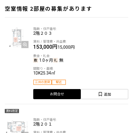
空室情報 2部屋の募集があります
2階
２０３
153,000円
15,000円
1.0ヶ月
無
1DK
25.34㎡
三井の賃貸
駅近
追加
お問合せ
賃料改定
2階
２０１