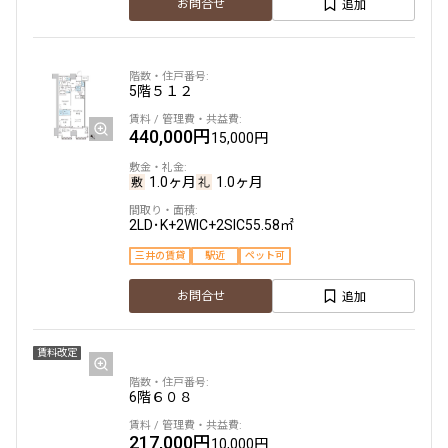
追加
2LDK+WIC+SIC
お問合せ
55.25㎡
三井の賃貸
ペット可
タワー
追加
お問合せ
5階
５１２
440,000円
15,000円
18階
１８１０
1.0ヶ月
1.0ヶ月
441,000円
20,000円
2LD･K+2WIC+2SIC
55.58㎡
1.0ヶ月
無
三井の賃貸
駅近
ペット可
追加
2LDK+N+WIC+SIC
お問合せ
68.11㎡
三井の賃貸
ペット可
タワー
賃料改定
追加
お問合せ
6階
６０８
217,000円
10,000円