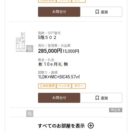
設定あり
追加
お問合せ
検索対象お部屋数
5階
５０２
1336
件
285,000円
15,000円
お部屋を再検索
1.0ヶ月
無
1LDK+WIC+SIC
45.57㎡
三井の賃貸
ペット可
タワー
追加
お問合せ
申込有
4階
４１４
すべてのお部屋を表示