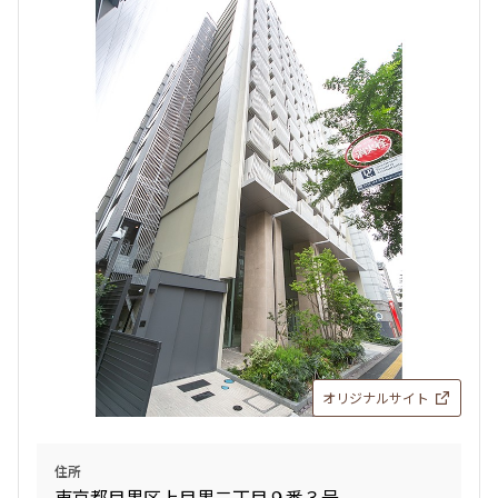
3LDK+WIC
72.15㎡
三井の賃貸
ペット可
タワー
追加
お問合せ
13階
１３１４
455,000円
20,000円
1.0ヶ月
無
2LDK+2N+2WIC+SIC
73.52㎡
三井の賃貸
ペット可
タワー
オリジナルサイト
追加
お問合せ
住所
申込有
東京都目黒区上目黒二丁目９番３号