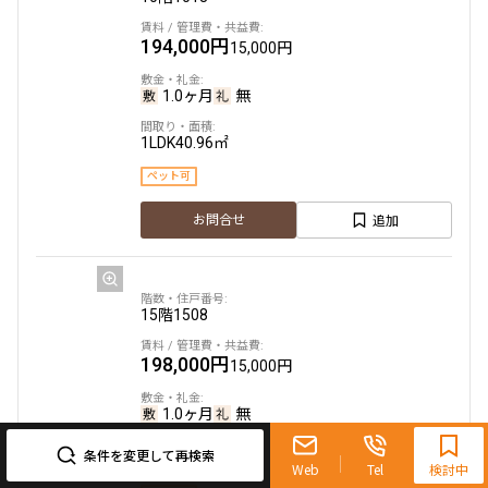
194,000円
15,000円
1.0ヶ月
無
1LDK
40.96㎡
ペット可
追加
お問合せ
15階
1508
198,000円
15,000円
0120-321-719
1.0ヶ月
無
9:30~18:00（水曜定休）
条件を変更して再検索
1LDK
41.33㎡
Web
Tel
検討中