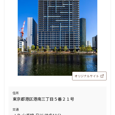
検索結果の絞り込み
賃料
〜
管理費/共益費含む
礼金なし
敷金なし
礼金１ヶ月以下
フリーレント付き
オリジナルサイト
間取り
住所
1R〜1K
1DK〜1LDK
東京都港区港南三丁目５番２１号
2LDK
3LDK
4LDK〜
交通