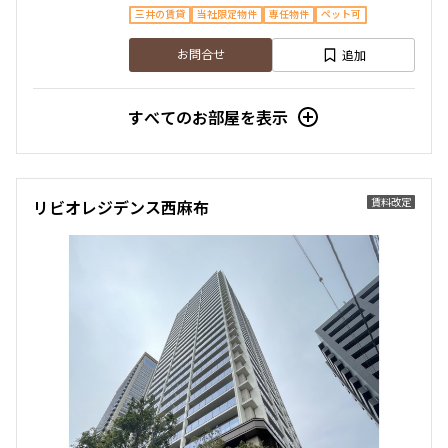
451,000円
20,000円
三井の賃貸
当社限定物件
専任物件
ペット可
追加
お問合せ
1.0ヶ月
無
2LDK+N+WIC+SIC
62.79㎡
すべてのお部屋を表示
三井の賃貸
ペット可
タワー
追加
お問合せ
賃料改定
リビオレジデンス西麻布
申込有
27階
２７０３
1,170,000円
30,000円
1.0ヶ月
無
3LDK+WIC+SIC
120.36㎡
三井の賃貸
ペット可
タワー