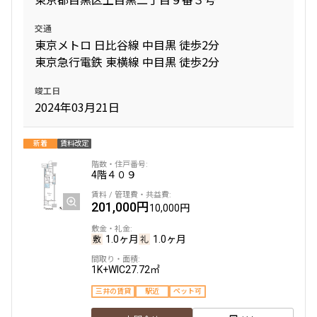
15階
１５０４
交通
東京メトロ 日比谷線 中目黒 徒歩2分
319,000円
15,000円
東京急行電鉄 東横線 中目黒 徒歩2分
1.0ヶ月
無
竣工日
2024年03月21日
1LDK+2N+WIC+SIC
51.78㎡
三井の賃貸
ペット可
タワー
新着
賃料改定
追加
お問合せ
4階
４０９
201,000円
10,000円
18階
１８０１
1.0ヶ月
1.0ヶ月
352,000円
20,000円
1K+WIC
27.72㎡
1.0ヶ月
無
三井の賃貸
駅近
ペット可