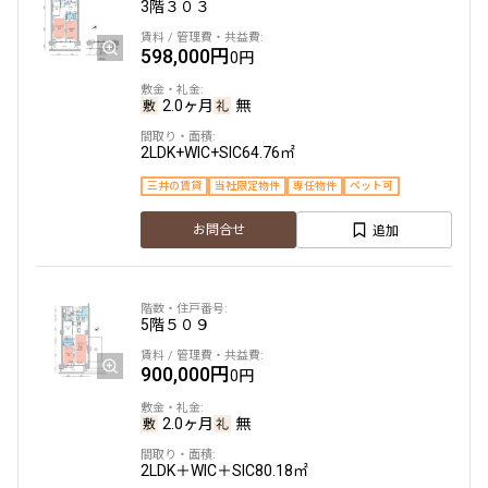
3階
３０３
追加
お問合せ
598,000円
0円
申込有
2.0ヶ月
無
23階
２３０９
2LDK+WIC+SIC
64.76㎡
550,000円
20,000円
三井の賃貸
当社限定物件
専任物件
ペット可
追加
お問合せ
1.0ヶ月
無
2LDK+N+2WIC+SIC
76.40㎡
三井の賃貸
ペット可
タワー
5階
５０９
追加
お問合せ
900,000円
0円
2.0ヶ月
無
25階
２５０６
2LDK＋WIC＋SIC
80.18㎡