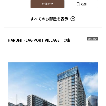
761,000円
0円
追加
お問合せ
2.0ヶ月
無
すべてのお部屋を表示
2LDK
79.93㎡
ペット可
タワー
賃料改定
HARUMI FLAG PORT VILLAGE C棟
追加
お問合せ
申込有
賃料改定
15階
1502
391,000円
0円
2.0ヶ月
無
1LDK
49.62㎡
ペット可
タワー