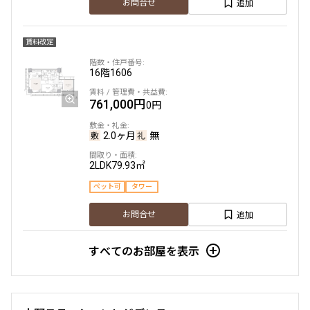
追加
お問合せ
賃料改定
16階
1606
761,000円
0円
2.0ヶ月
無
2LDK
79.93㎡
ペット可
タワー
追加
お問合せ
すべてのお部屋を表示
賃料改定
5階
504