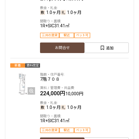
19階
１９１０
1.0ヶ月
1.0ヶ月
441,000円
20,000円
1R+SIC
31.41㎡
1.0ヶ月
無
三井の賃貸
駅近
ペット可
2LDK+N+WIC+SIC
68.11㎡
追加
お問合せ
三井の賃貸
ペット可
タワー
追加
新着
賃料改定
お問合せ
7階
７０８
申込有
224,000円
19階
１９１２
10,000円
376,000円
1.0ヶ月
20,000円
1.0ヶ月
1R+SIC
31.41㎡
1.0ヶ月
無
三井の賃貸
駅近
ペット可
2LDK+N+WIC+SIC
58.26㎡