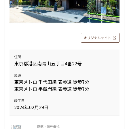
234,000円
10,000円
440,000円
20,000円
1.0ヶ月
1.0ヶ月
1.0ヶ月
無
1LDK+SIC
31.10㎡
2LDK+N+WIC+SIC
68.11㎡
オリジナルサイト
三井の賃貸
駅近
ペット可
三井の賃貸
ペット可
タワー
追加
お問合せ
追加
お問合せ
住所
東京都港区南青山五丁目4番22号
交通
23階
２３０８
東京メトロ 千代田線 表参道 徒歩7分
東京メトロ 半蔵門線 表参道 徒歩7分
532,000円
20,000円
竣工日
2024年02月29日
1.0ヶ月
無
2LDK+2WIC+SIC
78.94㎡
三井の賃貸
ペット可
タワー