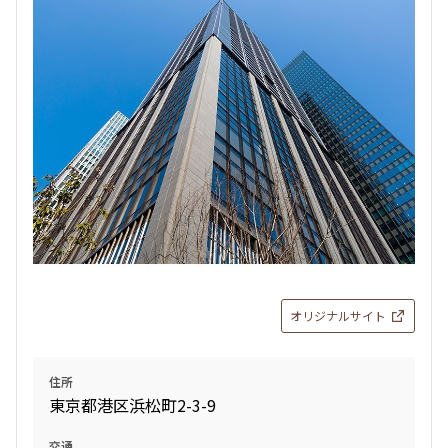
お問合せ
申込有
6階
６１４
253,000円
15,000円
1.0ヶ月
無
1LDK+SIC
40.78㎡
三井の賃貸
ペット可
タワー
追加
お問合せ
オリジナルサイト
7階
７０１
住所
東京都港区浜松町2-3-9
345,000円
20,000円
交通