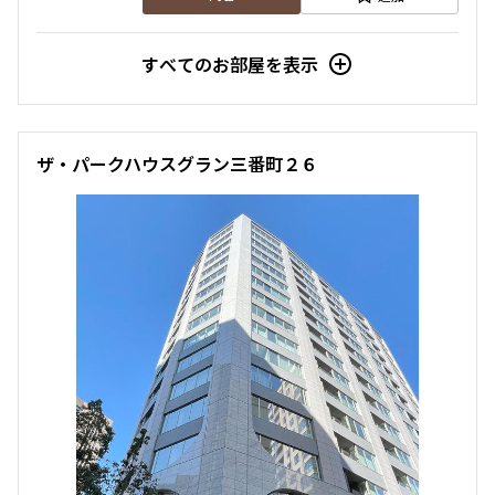
すべてのお部屋を表示
8階
８０２
286,000円
15,000円
ザ・パークハウスグラン三番町２６
1.0ヶ月
無
1LDK+WIC+SIC
45.57㎡
三井の賃貸
ペット可
タワー
追加
お問合せ
9階
９０１
365,000円
20,000円