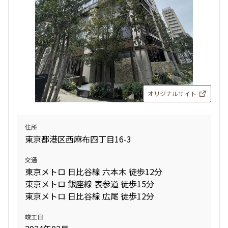
追加
お問合せ
28階
２８０４
1,290,000円
30,000円
オリジナルサイト
1.0ヶ月
無
3LDK+N+WIC+SIC
116.39㎡
住所
東京都港区西麻布四丁目16-3
三井の賃貸
ペット可
タワー
追加
お問合せ
交通
東京メトロ 日比谷線 六本木 徒歩12分
東京メトロ 銀座線 表参道 徒歩15分
東京メトロ 日比谷線 広尾 徒歩12分
竣工日