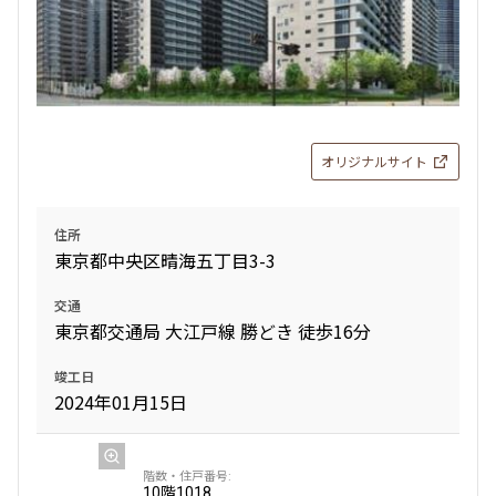
追加
お問合せ
申込有
26階
2601
オリジナルサイト
1,000,000円
0円
2.0ヶ月
無
住所
東京都中央区晴海五丁目3-3
2LDK
102.27㎡
交通
ペット可
タワー
東京都交通局 大江戸線 勝どき 徒歩16分
追加
お問合せ
竣工日
2024年01月15日
10階
1018