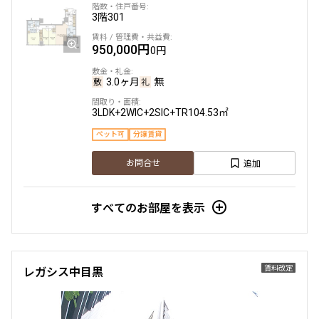
申込有
3階
301
9階
９０７
950,000円
0円
398,000円
20,000円
3.0ヶ月
無
1.0ヶ月
無
3LDK+2WIC+2SIC+TR
104.53㎡
2LDK+2WIC+SIC
64.30㎡
ペット可
分譲賃貸
三井の賃貸
ペット可
タワー
追加
お問合せ
追加
お問合せ
すべてのお部屋を表示
申込有
13階
１３０５
賃料改定
レガシス中目黒
468,000円
30,000円
1.0ヶ月
無