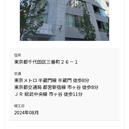
1.0ヶ月
無
2LDK+WIC+SIC
53.99㎡
三井の賃貸
ペット可
タワー
追加
お問合せ
住所
9階
９０４
東京都千代田区三番町２６－１
346,000円
20,000円
交通
東京メトロ 半蔵門線 半蔵門 徒歩8分
1.0ヶ月
無
東京都交通局 都営新宿線 市ヶ谷 徒歩8分
ＪＲ 総武中央線 市ヶ谷 徒歩11分
2LDK+WIC+SIC
52.58㎡
竣工日
三井の賃貸
ペット可
タワー
2024年08月
追加
お問合せ