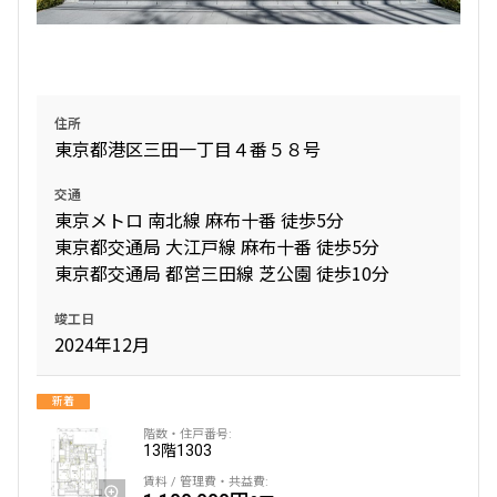
追加
お問合せ
申込有
5階
５２１
住所
東京都港区三田一丁目４番５８号
287,000円
15,000円
交通
東京メトロ 南北線 麻布十番 徒歩5分
1.0ヶ月
無
東京都交通局 大江戸線 麻布十番 徒歩5分
1LDK+N+WIC+SIC
48.92㎡
東京都交通局 都営三田線 芝公園 徒歩10分
三井の賃貸
ペット可
タワー
竣工日
2024年12月
追加
お問合せ
新着
6階
６０６
13階
1303
424,000円
20,000円