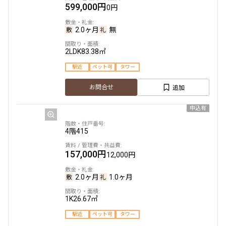
599,000円
0円
追加
お問合せ
2.0ヶ月
無
申込有
2LDK
83.38㎡
20階
2004
駅近
ペット可
タワー
800,000円
0円
追加
お問合せ
2.0ヶ月
無
申込有
2LDK
85.16㎡
4階
415
ペット可
タワー
157,000円
12,000円
追加
お問合せ
2.0ヶ月
1.0ヶ月
賃料改定
1K
26.67㎡
14階
1406
駅近
ペット可
タワー