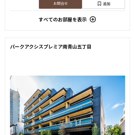
追加
お問合せ
三井の賃貸
ペット可
タワー
追加
お問合せ
すべてのお部屋を表示
新着
賃料改定
申込有
9階
９０２
21階
２１０３
パークアクシスプレミア南青山五丁目
206,000円
10,000円
421,000円
20,000円
1.0ヶ月
1.0ヶ月
1.0ヶ月
無
1R+WIC＋SIC
28.16㎡
2LDK+N+WIC+SIC
63.98㎡
三井の賃貸
駅近
ペット可
三井の賃貸
ペット可
タワー
追加
お問合せ
追加
お問合せ
新着
賃料改定
8階
８１０
21階
２１１０