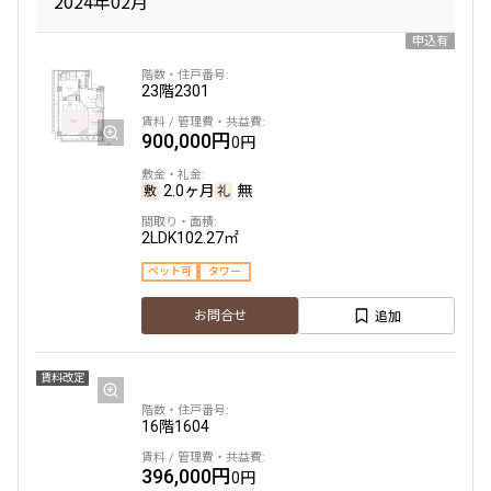
2024年02月
申込有
23階
2301
900,000円
0円
2.0ヶ月
無
2LDK
102.27㎡
ペット可
タワー
追加
お問合せ
賃料改定
16階
1604
396,000円
0円