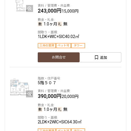
他条件
243,000円
15,000円
当社限定物件
1.0ヶ月
無
専任物件
三井の賃貸物件
1LDK+WIC+SIC
40.02㎡
申込無し物件のみ表示
ペット可・相談
三井の賃貸
ペット可
タワー
楽器可・相談
追加
お問合せ
入居可能日
5階
５０７
390,000円
20,000円
より詳細な絞り込み
1.0ヶ月
無
建物施設やお部屋の設備、方位、階数などの絞り込みが
2LDK+2WIC+SIC
64.30㎡
できます
三井の賃貸
ペット可
タワー