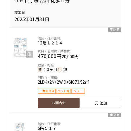
ＪＲ 山手線 品川 徒歩11分
専有面積
竣工日
2025年01月31日
〜
申込有
12階
１２１４
築年数
470,000円
20,000円
指定なし
新築
1年以内
3年以内
5年以内
10年以内
1.0ヶ月
無
15年以内
20年以内
25年以内
30年以内
2LDK+2N+2WIC+SIC
73.52㎡
三井の賃貸
ペット可
タワー
駅から徒歩
追加
お問合せ
指定なし
1分以内
申込有
3分以内
5分以内
10分以内
15分以内
5階
５１７