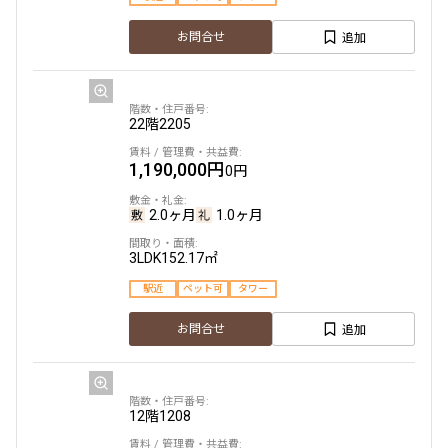
396,000円
0円
追加
お問合せ
2.0ヶ月
無
1LDK
49.59㎡
22階
2205
ペット可
タワー
1,190,000円
0円
追加
お問合せ
2.0ヶ月
1.0ヶ月
申込有
3LDK
152.17㎡
26階
2602
駅近
ペット可
タワー
820,000円
0円
追加
お問合せ
2.0ヶ月
無
2LDK
92.10㎡
12階
1208
ペット可
タワー