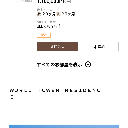
1,100,000円
0円
1.0ヶ月
無
2.0ヶ月
2.0ヶ月
2LDK+WIC+SIC
62.31㎡
2LDK
70.94㎡
三井の賃貸
ペット可
タワー
駅近
追加
お問合せ
追加
お問合せ
すべてのお部屋を表示
6階
６１０
378,000円
20,000円
ＷＯＲＬＤ ＴＯＷＥＲ ＲＥＳＩＤＥＮＣ
1.0ヶ月
無
Ｅ
2LDK+WIC+SIC
56.46㎡
三井の賃貸
ペット可
タワー
追加