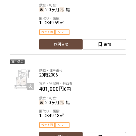
2.0ヶ月
無
1LDK
49.59㎡
ペット可
タワー
追加
お問合せ
賃料改定
20階
2006
401,000円
0円
2.0ヶ月
無
1LDK
49.13㎡
ペット可
タワー