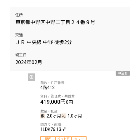
追加
お問合せ
住所
東京都中野区中野二丁目２４番９号
賃料改定
交通
4階
407
ＪＲ 中央線 中野 徒歩2分
751,000円
0円
竣工日
2024年02月
2.0ヶ月
無
申込有
2LDK
79.93㎡
4階
ペット可
412
タワー
追加
お問合せ
419,000円
0円
2.0ヶ月
1.0ヶ月
賃料改定
1LDK
76.13㎡
13階
1304
駅近
ペット可
タワー