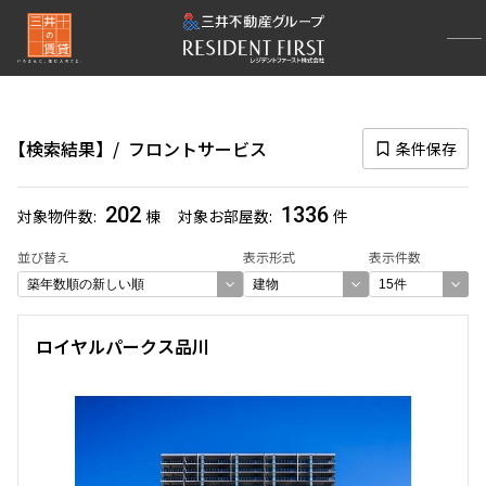
再検索ナビゲーション
区
検索結果
フロントサービス
条件保存
選択中の区
202
1336
対象物件数
棟
対象お部屋数
件
一覧から選び直す
並び替え
表示形式
表示件数
選び方を変更する
ロイヤルパークス品川
検索対象お部屋数
1336
件
お部屋を再検索