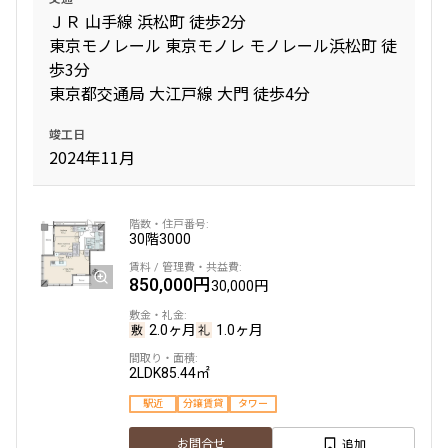
ＪＲ 山手線 浜松町 徒歩2分
1.0ヶ月
無
東京モノレール 東京モノレ モノレール浜松町 徒
歩3分
2LDK+WIC+SIC
53.99㎡
東京都交通局 大江戸線 大門 徒歩4分
三井の賃貸
ペット可
タワー
竣工日
追加
お問合せ
2024年11月
申込有
7階
７０４
30階
3000
338,000円
20,000円
850,000円
30,000円
1.0ヶ月
無
2.0ヶ月
1.0ヶ月
2LDK+WIC+SIC
52.58㎡
2LDK
85.44㎡
三井の賃貸
ペット可
タワー
駅近
分譲賃貸
タワー
追加
お問合せ
追加
お問合せ