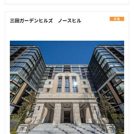
251,000円
15,000円
1.0ヶ月
無
新着
三田ガーデンヒルズ ノースヒル
1LDK+SIC
40.78㎡
三井の賃貸
ペット可
タワー
追加
お問合せ
申込有
3階
３０８
313,000円
15,000円
1.0ヶ月
無
1LDK+N+WIC+SIC
55.00㎡
三井の賃貸
ペット可
タワー