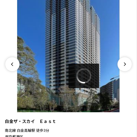
白金ザ・スカイ Ｅａｓｔ
南北線
白金高輪駅
徒歩
3
分
東京都港区