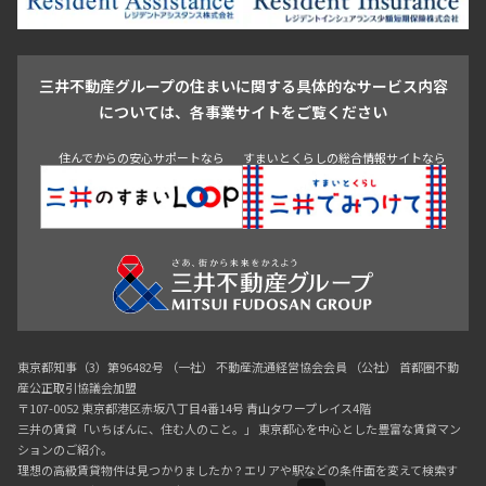
駒沢・用賀・二子玉川
成城・砧
池袋・板橋・王子
戸越・大井・蒲田
三井不動産グループの住まいに関する具体的なサービス内容
青山
渋谷
東京・大手町
新宿
品川
目黒・中目黒
については、各事業サイトをご覧ください
神田・御茶ノ水・秋葉原
初台・幡ヶ谷・笹塚
住んでからの安心サポートなら
すまいとくらしの総合情報サイトなら
東京都知事（3）第96482号 （一社） 不動産流通経営協会会員 （公社） 首都圏不動
産公正取引協議会加盟
〒107-0052 東京都港区赤坂八丁目4番14号 青山タワープレイス4階
三井の賃貸「いちばんに、住む人のこと。」 東京都心を中心とした豊富な賃貸マン
ションのご紹介。
理想の高級賃貸物件は見つかりましたか？エリアや駅などの条件面を変えて検索す