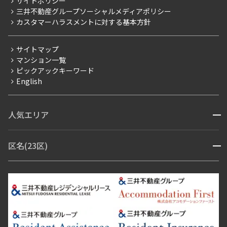
サイトポリシー
お問い合わせ
【仲介会社様向け】当社仲介事業部取り扱い物件入居申込
三井不動産グループソーシャルメディアポリシー
当社限定（港区・渋谷区以外）
カスタマーハラスメントに対する基本方針
三井不動産企画
分譲賃貸
サイトマップ
賃料改定
マンション一覧
ピックアックキーワード
フリーレント
English
ペット可
コンシェルジュ付き
人気エリア
開閉
ブランドマンション
赤坂・六本木
広尾・麻布・麻布十番
虎ノ門・麻布台
区名(23区)
開閉
青山・表参道・原宿
白金・目黒
高輪・五反田・大崎
恵比寿・代官山・中目黒
渋谷・松濤・代々木上原
番町・四谷・九段
港区
渋谷区
中央区
新宿区
文京区
千代田区
目黒区
日本橋・銀座
市ヶ谷・神楽坂・飯田橋
三田・芝・浜松町
品川区
世田谷区
大田区
江東区
台東区
墨田区
中野区
芝浦・汐留・品川
月島・勝どき・豊洲
本郷・春日・小石川
豊島区
杉並区
板橋区
北区
練馬区
荒川区
足立区
新宿・代々木
目白・高田馬場・早稲田
中野・荻窪
葛飾区
江戸川区
池尻大橋・三軒茶屋
祐天寺・学芸大学・自由が丘