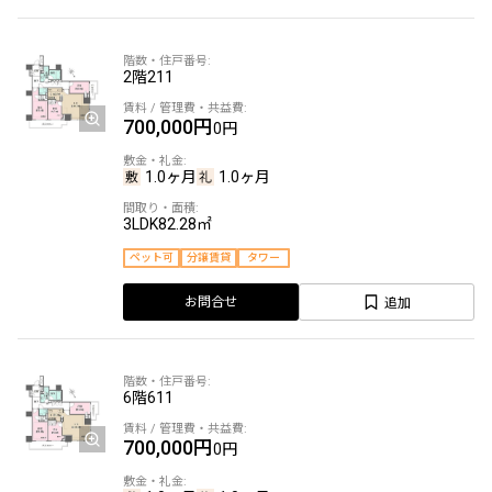
2階
211
700,000円
0円
1.0ヶ月
1.0ヶ月
3LDK
82.28㎡
ペット可
分譲賃貸
タワー
追加
お問合せ
6階
611
700,000円
0円