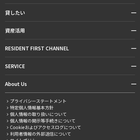
検索する
開閉
貸したい
人気エリアから探す
賃貸運営
区から探す
開閉
資産活用
お問い合わせ
駅・沿線から探す
販売マンション
地図から探す
開閉
RESIDENT FIRST CHANNEL
お問い合わせ
キーワードから探す
NEWS
開閉
SERVICE
新着情報から探す
マンションレポート
ニュースから探す
営業窓口
商店街のある暮らし
開閉
About Us
新着募集情報
会員ページ
住まいのコラム
レジデントファーストについて
RESIDENT FIRST MEMBERS登録
RESIDENT FIRST MEMBERS登録
こだわりから探す
プライバシーステートメント
会社情報
ご入居・提携サービス
特定個人情報基本方針
こだわり一覧
事業案内
個人情報の取り扱いについて
お部屋探しからご契約まで
プレミアムマンション
個人情報の開示等手続きについて
採用情報
よくあるご質問
Cookieおよびアクセスログについて
新築
ニュースリリース
社宅紹介
利用者情報の外部送信について
当社限定（港区・渋谷区）