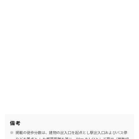
備考
掲載の徒歩分数は、建物の出入口を起点とし駅出入口およびバス停
などを着点と した概算距離を基に、80m を1 分として算出（端数切