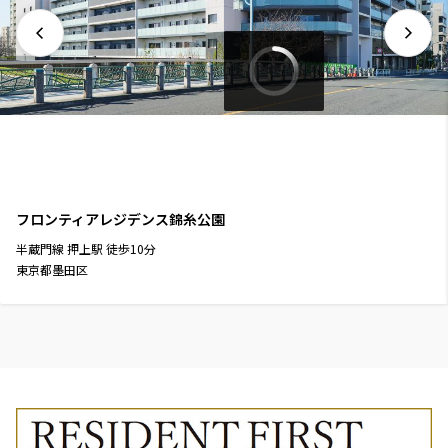
フロンティアレジデンス錦糸公園
半蔵門線
押上駅
徒歩
10
分
東京都墨田区