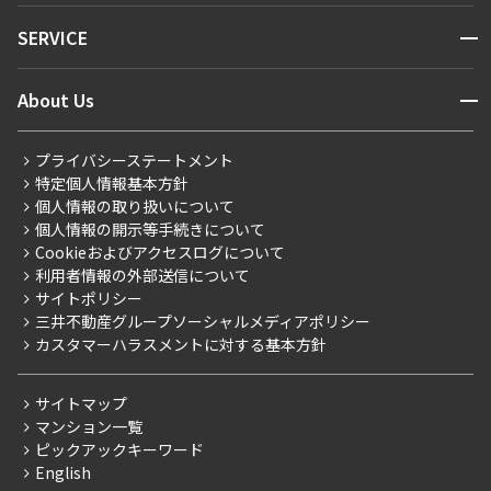
NEWS
開閉
SERVICE
新着情報から探す
マンションレポート
ニュースから探す
営業窓口
商店街のある暮らし
開閉
About Us
新着募集情報
会員ページ
住まいのコラム
レジデントファーストについて
RESIDENT FIRST MEMBERS登録
RESIDENT FIRST MEMBERS登録
こだわりから探す
プライバシーステートメント
会社情報
ご入居・提携サービス
特定個人情報基本方針
こだわり一覧
事業案内
個人情報の取り扱いについて
お部屋探しからご契約まで
プレミアムマンション
個人情報の開示等手続きについて
採用情報
よくあるご質問
Cookieおよびアクセスログについて
新築
ニュースリリース
社宅紹介
利用者情報の外部送信について
当社限定（港区・渋谷区）
サイトポリシー
お問い合わせ
【仲介会社様向け】当社仲介事業部取り扱い物件入居申込
三井不動産グループソーシャルメディアポリシー
当社限定（港区・渋谷区以外）
カスタマーハラスメントに対する基本方針
三井不動産企画
分譲賃貸
サイトマップ
賃料改定
マンション一覧
ピックアックキーワード
フリーレント
English
ペット可