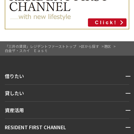
「三井の賃貸」レジデントファーストトップ
区から探す
港区
白金ザ・スカイ Ｅａｓｔ
開閉
借りたい
検索する
開閉
貸したい
人気エリアから探す
賃貸運営
区から探す
開閉
資産活用
お問い合わせ
駅・沿線から探す
販売マンション
地図から探す
開閉
RESIDENT FIRST CHANNEL
お問い合わせ
キーワードから探す