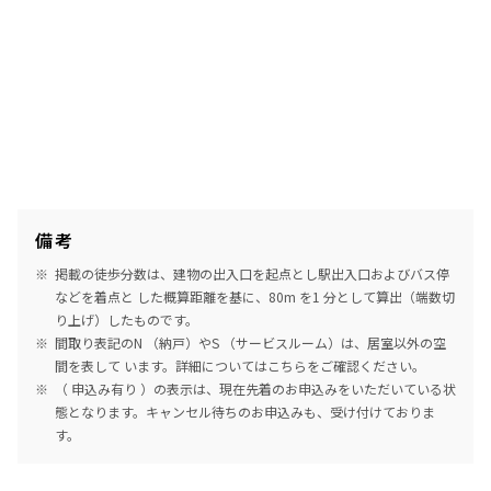
備考
掲載の徒歩分数は、建物の出入口を起点とし駅出入口およびバス停
などを着点と した概算距離を基に、80m を1 分として算出（端数切
り上げ）したものです。
間取り表記のN （納戸）やS （サービスルーム）は、居室以外の空
間を表して います。詳細については
こちら
をご確認ください。
（ 申込み有り ）の表示は、現在先着のお申込みをいただいている状
態となります。キャンセル待ちのお申込みも、受け付けておりま
す。