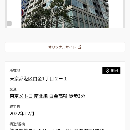
オリジナルサイト
所在地
地図
東京都港区白金1丁目２－１
交通
東京メトロ 南北線
白金高輪
徒歩3分
竣工日
2022年12月
構造/規模