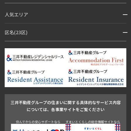
コンシェルジュ付き
人気エリア
開閉
ブランドマンション
赤坂・六本木
広尾・麻布・麻布十番
虎ノ門・麻布台
区名(23区)
開閉
青山・表参道・原宿
白金・目黒
高輪・五反田・大崎
恵比寿・代官山・中目黒
渋谷・松濤・代々木上原
番町・四谷・九段
港区
渋谷区
中央区
新宿区
文京区
千代田区
目黒区
日本橋・銀座
市ヶ谷・神楽坂・飯田橋
三田・芝・浜松町
品川区
世田谷区
大田区
江東区
台東区
墨田区
中野区
芝浦・汐留・品川
月島・勝どき・豊洲
本郷・春日・小石川
豊島区
杉並区
板橋区
北区
練馬区
荒川区
足立区
新宿・代々木
目白・高田馬場・早稲田
中野・荻窪
葛飾区
江戸川区
池尻大橋・三軒茶屋
祐天寺・学芸大学・自由が丘
駒沢・用賀・二子玉川
成城・砧
池袋・板橋・王子
戸越・大井・蒲田
三井不動産グループの住まいに関する具体的なサービス内容
青山
渋谷
東京・大手町
新宿
品川
目黒・中目黒
については、各事業サイトをご覧ください
神田・御茶ノ水・秋葉原
初台・幡ヶ谷・笹塚
住んでからの安心サポートなら
すまいとくらしの総合情報サイトなら