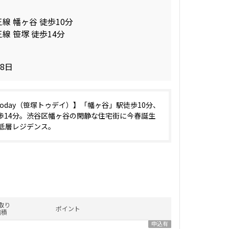
線 幡ヶ谷 徒歩10分
線 笹塚 徒歩14分
28日
a Today（笹塚トゥデイ）】「幡ヶ谷」駅徒歩10分、
歩14分。渋谷区幡ヶ谷の閑静な住宅街に今春誕生
の低層レジデンス。
取り
ポイント
面積
申込有