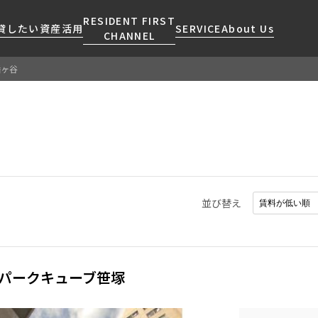
RESIDENT FIRST
貸したい
資産活用
SERVICE
About Us
CHANNEL
幡ヶ谷
検索する
こだわりから探す
レジデントファーストについて
賃貸運営
販売マンション
NEWS
営業窓口
会社情報
お問い合わせ
お問い合わせ
マンションレポート
会員ページ
人気エリアから探す
こだわり一覧
事業案内
商店街のある暮らし
RESIDENT FIRST
区から探す
プレミアムマンション
MEMBERS登録
採用情報
住まいのコラム
駅・沿線から探す
新築
ご入居・提携サービス
並び替え
ニュースリリース
RESIDENT FIRST
地図から探す
当社限定(港区・渋谷区)
MEMBERS登録
お部屋探しからご契約まで
お問い合わせ
キーワードから探す
当社限定(港区・渋谷区以外)
よくあるご質問
三井不動産企画
パークキューブ笹塚
社宅紹介
新着情報から探す
分譲賃貸
【仲介会社様向け】当社仲介
ニュースから探す
賃料改定
事業部取り扱い物件入居申