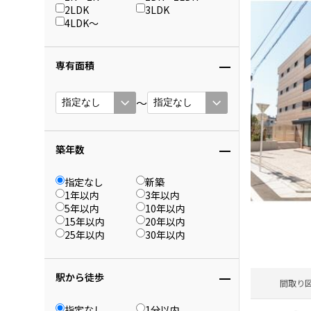
2LDK
3LDK
4LDK〜
専有面積
〜
築年数
指定なし
新築
1年以内
3年以内
5年以内
10年以内
15年以内
20年以内
25年以内
30年以内
駅から徒歩
間取り
指定なし
1分以内