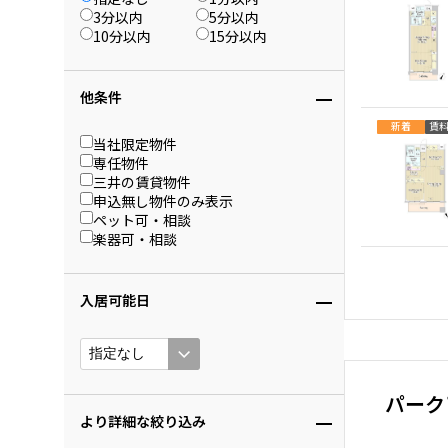
3分以内
5分以内
10分以内
15分以内
他条件
新着
賃
当社限定物件
専任物件
三井の賃貸物件
申込無し物件のみ表示
ペット可・相談
楽器可・相談
入居可能日
パーク
より詳細な絞り込み