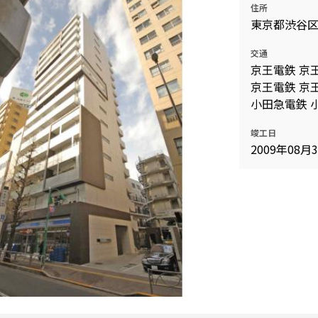
住所
込
新着募集情報
東京都渋谷
フリーレント
ペット可
交通
京王電鉄 京王
コンシェルジュ付き
京王電鉄 京王
ブランドマンション
小田急電鉄 小
竣工日
2009年08月