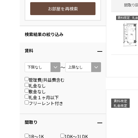
間取り
お部屋を再検索
賃料改定
礼
検索結果の絞り込み
賃料
〜
管理費/共益費含む
礼金なし
敷金なし
礼金１ヶ月以下
賃料改定
フリーレント付き
礼金改定
間取り
1R〜1K
1DK〜1LDK