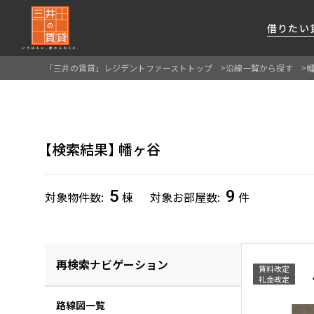
借りたい
「三井の賃貸」レジデントファーストトップ
沿線一覧から探す
About Us
借りたい
貸したい
資産活用
RESIDENT
SERVICE
FIRST CHANNEL
私たちレジデントファーストの思いや
厳選した都心の上質な賃貸マンションを数多
賃貸運営をお考えのオーナー様に
分譲マンションのご購入、売却の
レジデントファーストが提供する
検索結果
幡ヶ谷
ご提供するサービスをご紹介します
くご提案します
最適なプランをご提案します
ご相談も承ります
各種サービスをご紹介します
新しい住まいと暮らしの探しに関わる
様々な情報を発信します
5
9
対象物件数
棟
対象お部屋数
件
再検索ナビゲーション
賃料改定
礼金改定
路線図一覧