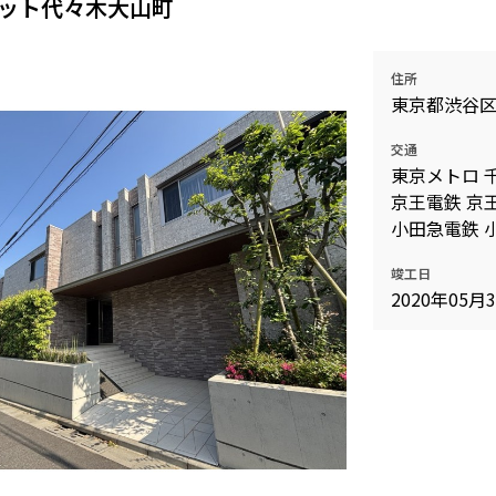
ット代々木大山町
住所
東京都渋谷
交通
東京メトロ 
京王電鉄 京王
小田急電鉄 
竣工日
2020年05月