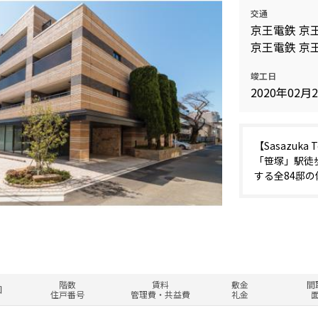
交通
京王電鉄 京王
京王電鉄 京王
竣工日
2020年02月
【Sasazuk
「笹塚」駅徒
する全84邸
階数
賃料
敷金
間
図
住戸番号
管理費・共益費
礼金