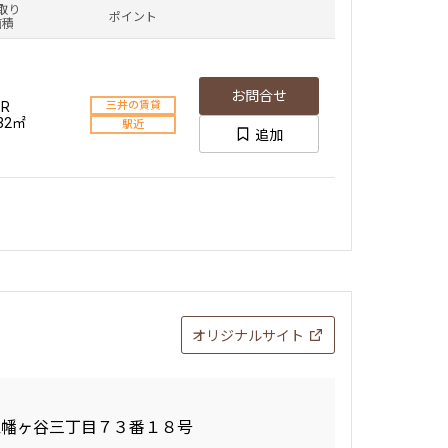
取り
ポイント
面積
お問合せ
1R
三井の賃貸
.32㎡
駅近
追加
オリジナルサイト
区幡ヶ谷三丁目７３番１８号