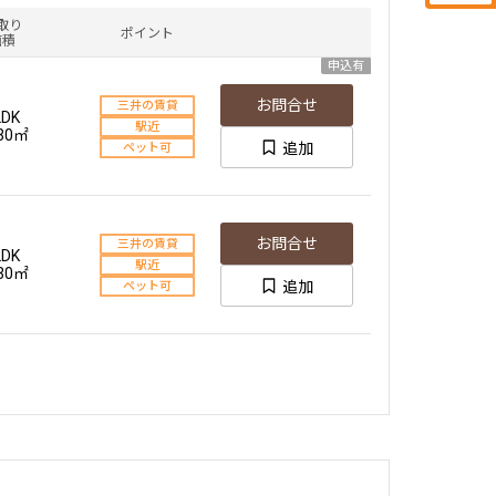
取り
ポイント
面積
申込有
お問合せ
三井の賃貸
LDK
駅近
.30㎡
追加
ペット可
お問合せ
三井の賃貸
LDK
駅近
.30㎡
追加
ペット可