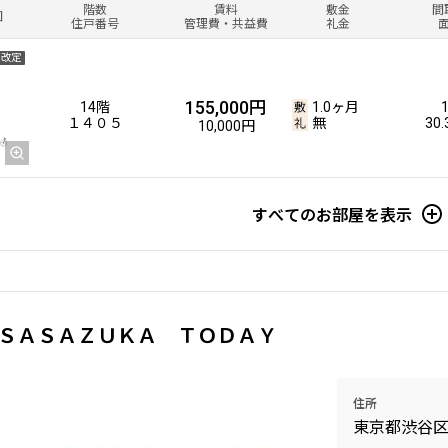
階数
賃料
敷金
間
図
住戸番号
管理費・共益費
礼金
金改定
155,000円
14階
1.0ヶ月
１４０５
無
30
10,000円
すべてのお部屋を表示
ＳＡＳＡＺＵＫＡ ＴＯＤＡＹ
住所
東京都渋谷