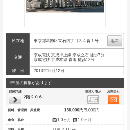
所在地
東京都葛飾区立石四丁目３４番１号
地図
京成電鉄 京成押上線 京成立石 徒歩7分
交通
京成電鉄 京成本線 青砥 徒歩12分
竣工日
2013年12月12日
1部屋の募集があります
部屋詳細
間取り表示
お問合せ
2階２０６
130,000円
5,000円
賃料・管理費・共益費
1.0ヶ月
1.0ヶ月
敷金・礼金
1DK
40.05㎡
間取・面積