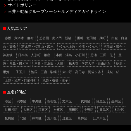
サイトポリシー
三井不動産グループソーシャルメディアガイドライン
人気エリア
赤坂・六本木・麻布
芝公園・虎ノ門・新橋
番町・飯田橋・麹町
白金・白金
台・高輪
恵比寿・代官山・広尾
代々木上原・松濤・代々木
早稲田・落合・
神楽坂
日本橋・人形町・銀座
本郷・湯島・小石川
芝浦・三田・芝
豊
洲・月島・勝どき
戸越・五反田・大崎
祐天寺・学芸大学・自由が丘
駒沢・
用賀・二子玉川
池尻・三宿・駒場
東中野・高円寺・阿佐ヶ谷
成城・砧
上野・浅草・門前仲町
池袋・板橋・王子
区名(23区)
港区
渋谷区
中央区
新宿区
文京区
千代田区
目黒区
品川区
世田谷区
大田区
江東区
台東区
墨田区
中野区
豊島区
杉並区
板橋区
北区
練馬区
荒川区
足立区
葛飾区
江戸川区