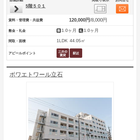
5階５０１
120,000円
8,000円
賃料・管理費・共益費
1.0ヶ月
1.0ヶ月
敷金・礼金
1LDK
44.05㎡
間取・面積
アピールポイント
ボワエトワール立石