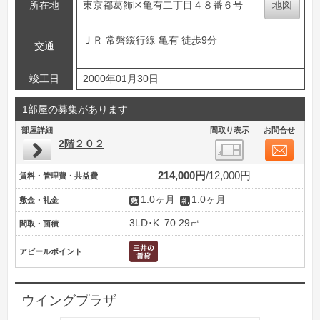
所在地
東京都葛飾区亀有二丁目４８番６号
地図
ＪＲ 常磐緩行線 亀有 徒歩9分
交通
竣工日
2000年01月30日
1部屋の募集があります
部屋詳細
間取り表示
お問合せ
2階２０２
214,000円
12,000円
賃料・管理費・共益費
1.0ヶ月
1.0ヶ月
敷金・礼金
3LD･K
70.29㎡
間取・面積
アピールポイント
ウイングプラザ