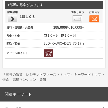
1部屋の募集があります
部屋詳細
間取り表示
お問合せ
1階１０３
185,000円
10,000円
賃料・管理費・共益費
1.0ヶ月
1.0ヶ月
敷金・礼金
2LD･K+WIC+DEN
70.17㎡
間取・面積
アピールポイント
「三井の賃貸」レジデントファーストトップ
キーワードトップ


鎌倉 高級マンション 賃貸
関連キーワード