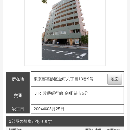
所在地
東京都葛飾区金町六丁目13番9号
地図
ＪＲ 常磐緩行線 金町 徒歩5分
交通
竣工日
2004年03月25日
1部屋の募集があります
部屋詳細
間取り表示
お問合せ