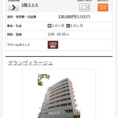
2階２０６
130,000円
5,000円
賃料・管理費・共益費
1.0ヶ月
1.0ヶ月
敷金・礼金
1DK
40.05㎡
間取・面積
アピールポイント
グランヴィラージュ