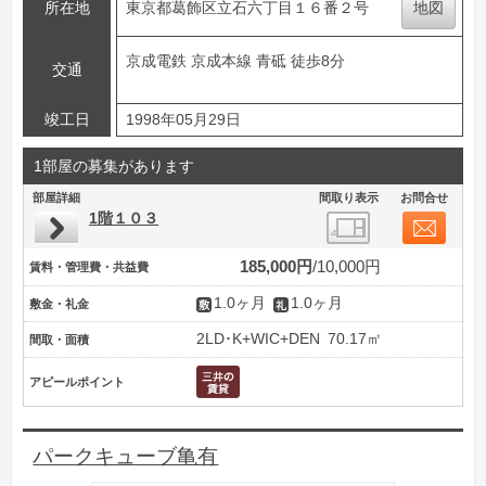
所在地
東京都葛飾区立石六丁目１６番２号
地図
京成電鉄 京成本線 青砥 徒歩8分
交通
竣工日
1998年05月29日
1部屋の募集があります
部屋詳細
間取り表示
お問合せ
1階１０３
185,000円
10,000円
賃料・管理費・共益費
1.0ヶ月
1.0ヶ月
敷金・礼金
2LD･K+WIC+DEN
70.17㎡
間取・面積
アピールポイント
パークキューブ亀有