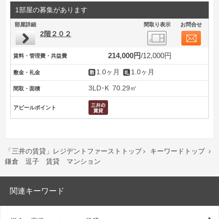
1部屋の募集があります
部屋詳細
間取り表示
お問合せ
2階２０２
214,000円
12,000円
賃料・管理費・共益費
1.0ヶ月
1.0ヶ月
敷金・礼金
3LD･K
70.29㎡
間取・面積
アピールポイント
「三井の賃貸」レジデントファーストトップ
キーワードトップ


鎌倉 逗子 賃貸 マンション
関連キーワード