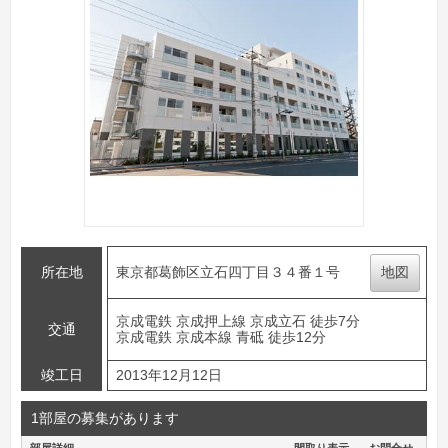
所在地
東京都葛飾区立石四丁目３４番１号
地図
京成電鉄 京成押上線 京成立石 徒歩7分
交通
京成電鉄 京成本線 青砥 徒歩12分
竣工日
2013年12月12日
1部屋の募集があります
部屋詳細
間取り表示
お問合せ