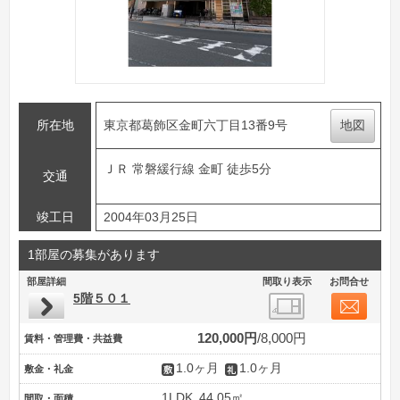
所在地
東京都葛飾区金町六丁目13番9号
地図
ＪＲ 常磐緩行線 金町 徒歩5分
交通
竣工日
2004年03月25日
1部屋の募集があります
部屋詳細
間取り表示
お問合せ
5階５０１
120,000円
8,000円
賃料・管理費・共益費
1.0ヶ月
1.0ヶ月
敷金・礼金
1LDK
44.05㎡
間取・面積