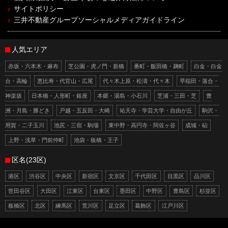
サイトポリシー
三井不動産グループソーシャルメディアガイドライン
人気エリア
赤坂・六本木・麻布
芝公園・虎ノ門・新橋
番町・飯田橋・麹町
白金・白金
台・高輪
恵比寿・代官山・広尾
代々木上原・松濤・代々木
早稲田・落合・
神楽坂
日本橋・人形町・銀座
本郷・湯島・小石川
芝浦・三田・芝
豊
洲・月島・勝どき
戸越・五反田・大崎
祐天寺・学芸大学・自由が丘
駒沢・
用賀・二子玉川
池尻・三宿・駒場
東中野・高円寺・阿佐ヶ谷
成城・砧
上野・浅草・門前仲町
池袋・板橋・王子
区名(23区)
港区
渋谷区
中央区
新宿区
文京区
千代田区
目黒区
品川区
世田谷区
大田区
江東区
台東区
墨田区
中野区
豊島区
杉並区
板橋区
北区
練馬区
荒川区
足立区
葛飾区
江戸川区