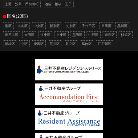
上野・浅草・門前仲町
池袋・板橋・王子
区名(23区)
港区
渋谷区
中央区
新宿区
文京区
千代田区
目黒区
品川区
世田谷区
大田区
江東区
台東区
墨田区
中野区
豊島区
杉並区
板橋区
北区
練馬区
荒川区
足立区
葛飾区
江戸川区