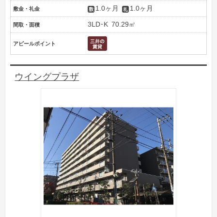
1.0ヶ月
1.0ヶ月
敷金・礼金
3LD･K
70.29㎡
間取・面積
アピールポイント
ウイングプラザ