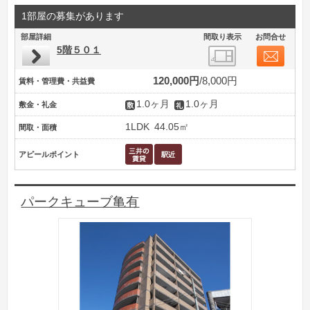
1部屋の募集があります
部屋詳細
間取り表示
お問合せ
5階５０１
120,000円
8,000円
賃料・管理費・共益費
1.0ヶ月
1.0ヶ月
敷金・礼金
1LDK
44.05㎡
間取・面積
アピールポイント
パークキューブ亀有