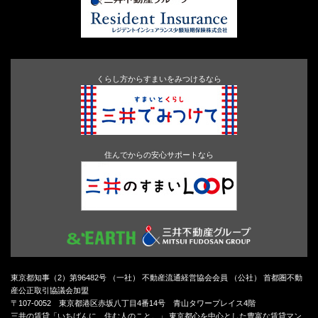
くらし方からすまいをみつけるなら
住んでからの安心サポートなら
東京都知事（2）第96482号 （一社） 不動産流通経営協会会員 （公社） 首都圏不動
産公正取引協議会加盟
〒107-0052 東京都港区赤坂八丁目4番14号 青山タワープレイス4階
三井の賃貸「いちばんに、住む人のこと。」 東京都心を中心とした豊富な賃貸マン