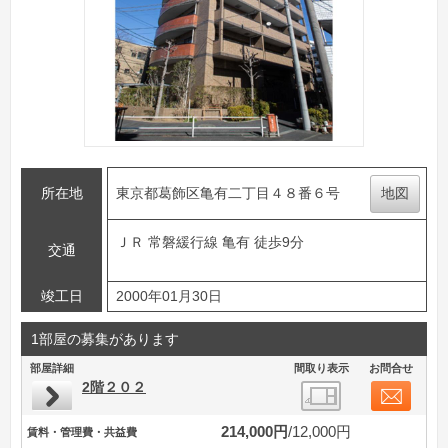
所在地
東京都葛飾区亀有二丁目４８番６号
地図
ＪＲ 常磐緩行線 亀有 徒歩9分
交通
竣工日
2000年01月30日
1部屋の募集があります
部屋詳細
間取り表示
お問合せ
2階２０２
214,000円
12,000円
賃料・管理費・共益費