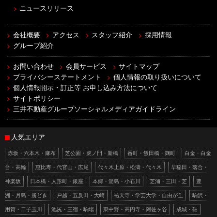
ニュースリリース
会社概要
アクセス
スタッフ紹介
採用情報
グループ紹介
お問い合わせ
会員サービス
サイトマップ
プライバシーステートメント
個人情報の取り扱いについて
個人情報開示・訂正等 お申し込み方法について
サイトポリシー
三井不動産グループソーシャルメディアガイドライン
人気エリア
赤坂・六本木・麻布
芝公園・虎ノ門・新橋
番町・飯田橋・麹町
白金・白金
台・高輪
恵比寿・代官山・広尾
代々木上原・松濤・代々木
早稲田・落合・
神楽坂
日本橋・人形町・銀座
本郷・湯島・小石川
芝浦・三田・芝
豊
洲・月島・勝どき
戸越・五反田・大崎
祐天寺・学芸大学・自由が丘
駒沢・
用賀・二子玉川
池尻・三宿・駒場
東中野・高円寺・阿佐ヶ谷
成城・砧