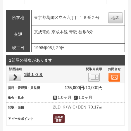
所在地
東京都葛飾区立石六丁目１６番２号
地図
京成電鉄 京成本線 青砥 徒歩8分
交通
竣工日
1998年05月29日
1部屋の募集があります
部屋詳細
間取り表示
お問合せ
1階１０３
175,000円
10,000円
賃料・管理費・共益費
1.0ヶ月
1.0ヶ月
敷金・礼金
2LD･K+WIC+DEN
70.17㎡
間取・面積
アピールポイント