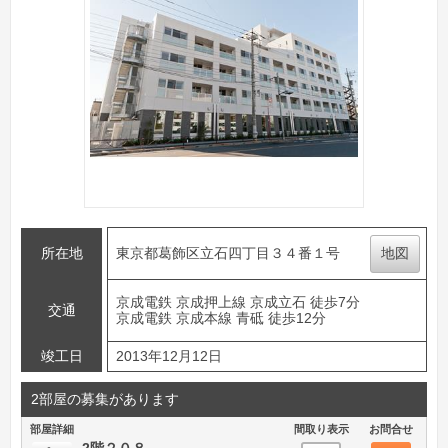
所在地
東京都葛飾区立石四丁目３４番１号
地図
京成電鉄 京成押上線 京成立石 徒歩7分
交通
京成電鉄 京成本線 青砥 徒歩12分
竣工日
2013年12月12日
2部屋の募集があります
部屋詳細
間取り表示
お問合せ