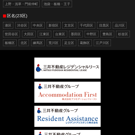
上野・浅草・門前仲町
池袋・板橋・王子
区名(23区)
港区
渋谷区
中央区
新宿区
文京区
千代田区
目黒区
品川区
世田谷区
大田区
江東区
台東区
墨田区
中野区
豊島区
杉並区
板橋区
北区
練馬区
荒川区
足立区
葛飾区
江戸川区