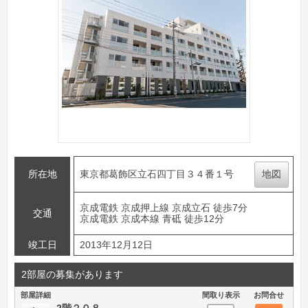
所在地
東京都葛飾区立石四丁目３４番１号
地図
京成電鉄 京成押上線 京成立石 徒歩7分
交通
京成電鉄 京成本線 青砥 徒歩12分
竣工日
2013年12月12日
2部屋の募集があります
部屋詳細
間取り表示
お問合せ