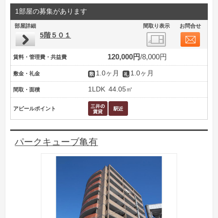
1部屋の募集があります
部屋詳細
間取り表示
お問合せ
5階５０１
120,000円
8,000円
賃料・管理費・共益費
1.0ヶ月
1.0ヶ月
敷金・礼金
1LDK
44.05㎡
間取・面積
アピールポイント
パークキューブ亀有