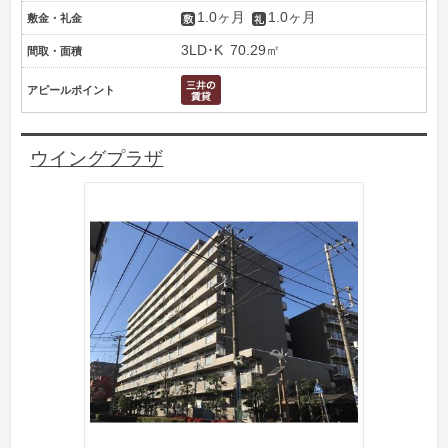
1.0ヶ月
1.0ヶ月
敷金・礼金
3LD･K
70.29㎡
間取・面積
アピールポイント
ウイングプラザ