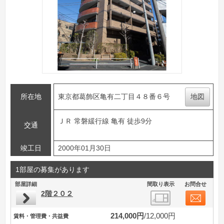
所在地
東京都葛飾区亀有二丁目４８番６号
地図
ＪＲ 常磐緩行線 亀有 徒歩9分
交通
竣工日
2000年01月30日
1部屋の募集があります
部屋詳細
間取り表示
お問合せ
2階２０２
214,000円
12,000円
賃料・管理費・共益費