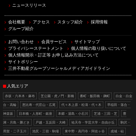
ニュースリリース
会社概要
アクセス
スタッフ紹介
採用情報
グループ紹介
お問い合わせ
会員サービス
サイトマップ
プライバシーステートメント
個人情報の取り扱いについて
個人情報開示・訂正等 お申し込み方法について
サイトポリシー
三井不動産グループソーシャルメディアガイドライン
人気エリア
赤坂・六本木・麻布
芝公園・虎ノ門・新橋
番町・飯田橋・麹町
白金・白金
台・高輪
恵比寿・代官山・広尾
代々木上原・松濤・代々木
早稲田・落合・
神楽坂
日本橋・人形町・銀座
本郷・湯島・小石川
芝浦・三田・芝
豊
洲・月島・勝どき
戸越・五反田・大崎
祐天寺・学芸大学・自由が丘
駒沢・
用賀・二子玉川
池尻・三宿・駒場
東中野・高円寺・阿佐ヶ谷
成城・砧