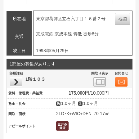
所在地
東京都葛飾区立石六丁目１６番２号
地図
京成電鉄 京成本線 青砥 徒歩8分
交通
竣工日
1998年05月29日
1部屋の募集があります
部屋詳細
間取り表示
お問合せ
1階１０３
175,000円
10,000円
賃料・管理費・共益費
1.0ヶ月
1.0ヶ月
敷金・礼金
2LD･K+WIC+DEN
70.17㎡
間取・面積
アピールポイント