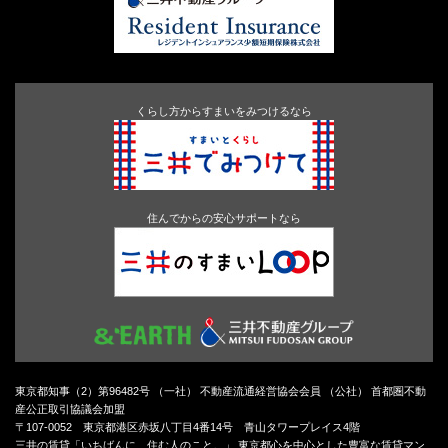
くらし方からすまいをみつけるなら
住んでからの安心サポートなら
東京都知事（2）第96482号 （一社） 不動産流通経営協会会員 （公社） 首都圏不動
産公正取引協議会加盟
〒107-0052 東京都港区赤坂八丁目4番14号 青山タワープレイス4階
三井の賃貸「いちばんに、住む人のこと。」 東京都心を中心とした豊富な賃貸マン