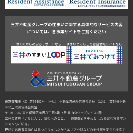
駒沢・用賀・二子玉川
成城・砧
池袋・板橋・王子
戸越・大井・蒲田
三井不動産グループの住まいに関する具体的なサービス内容
青山
渋谷
東京・大手町
新宿
品川
目黒・中目黒
については、各事業サイトをご覧ください
神田・御茶ノ水・秋葉原
初台・幡ヶ谷・笹塚
住んでからの安心サポートなら
すまいとくらしの総合情報サイトなら
東京都知事（3）第96482号 （一社） 不動産流通経営協会会員 （公社） 首都圏不動
産公正取引協議会加盟
〒107-0052 東京都港区赤坂八丁目4番14号 青山タワープレイス4階
三井の賃貸「いちばんに、住む人のこと。」 東京都心を中心とした豊富な賃貸マン
ションのご紹介。
理想の高級賃貸物件は見つかりましたか？エリアや駅などの条件面を変えて検索す