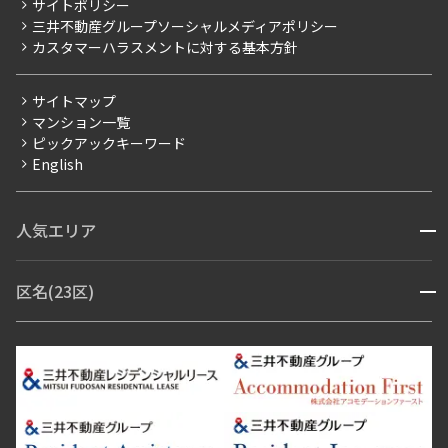
サイトポリシー
お問い合わせ
【仲介会社様向け】当社仲介事業部取り扱い物件入居申込
三井不動産グループソーシャルメディアポリシー
当社限定（港区・渋谷区以外）
カスタマーハラスメントに対する基本方針
三井不動産企画
分譲賃貸
サイトマップ
賃料改定
マンション一覧
ピックアックキーワード
フリーレント
English
ペット可
コンシェルジュ付き
人気エリア
開閉
ブランドマンション
赤坂・六本木
広尾・麻布・麻布十番
虎ノ門・麻布台
区名(23区)
開閉
青山・表参道・原宿
白金・目黒
高輪・五反田・大崎
恵比寿・代官山・中目黒
渋谷・松濤・代々木上原
番町・四谷・九段
港区
渋谷区
中央区
新宿区
文京区
千代田区
目黒区
日本橋・銀座
市ヶ谷・神楽坂・飯田橋
三田・芝・浜松町
品川区
世田谷区
大田区
江東区
台東区
墨田区
中野区
芝浦・汐留・品川
月島・勝どき・豊洲
本郷・春日・小石川
豊島区
杉並区
板橋区
北区
練馬区
荒川区
足立区
新宿・代々木
目白・高田馬場・早稲田
中野・荻窪
葛飾区
江戸川区
池尻大橋・三軒茶屋
祐天寺・学芸大学・自由が丘