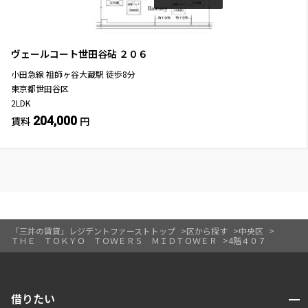
ヴェールコート世田谷砧
２０６
小田急線
祖師ヶ谷大蔵駅
徒歩
8
分
東京都世田谷区
2LDK
204,000
賃料
円
「三井の賃貸」レジデントファーストトップ
区から探す
中央区
ＴＨＥ ＴＯＫＹＯ ＴＯＷＥＲＳ ＭＩＤＴＯＷＥＲ
4階４０７
開閉
借りたい