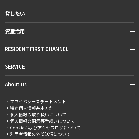
検索する
開閉
貸したい
人気エリアから探す
賃貸運営
区から探す
開閉
資産活用
お問い合わせ
駅・沿線から探す
販売マンション
地図から探す
開閉
RESIDENT FIRST CHANNEL
お問い合わせ
キーワードから探す
NEWS
開閉
SERVICE
新着情報から探す
マンションレポート
ニュースから探す
営業窓口
商店街のある暮らし
開閉
About Us
新着募集情報
会員ページ
住まいのコラム
レジデントファーストについて
RESIDENT FIRST MEMBERS登録
RESIDENT FIRST MEMBERS登録
こだわりから探す
プライバシーステートメント
会社情報
ご入居・提携サービス
特定個人情報基本方針
こだわり一覧
事業案内
個人情報の取り扱いについて
お部屋探しからご契約まで
プレミアムマンション
個人情報の開示等手続きについて
採用情報
よくあるご質問
Cookieおよびアクセスログについて
新築
ニュースリリース
社宅紹介
利用者情報の外部送信について
当社限定（港区・渋谷区）