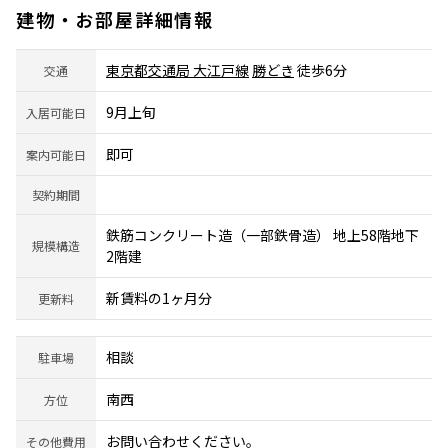
建物・お部屋詳細情報
東京都交通局 大江戸線
勝どき
徒歩6分
交通
9月上旬
入居可能日
即可
案内可能日
契約期間
鉄筋コンクリート造（一部鉄骨造） 地上58階地下
規模構造
2階建
新賃料の1ヶ月分
更新料
相談
駐車場
南西
方位
お問い合わせください。
その他費用