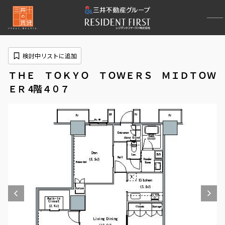
検討中リストに追加
ＴＨＥ ＴＯＫＹＯ ＴＯＷＥＲＳ ＭＩＤＴＯＷ
ＥＲ 4階４０７