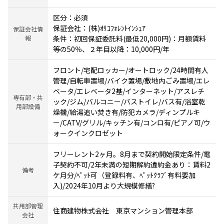
区分：必須
保証会社：(株)ｵﾘｺﾌｫﾚﾝﾄｲﾝｼｭｱ
保証会社情
報
条件：初回保証委託料(最低20,000円)：月額賃料
等の50％、２年目以降：10,000円/年
フロント/宅配ロッカー/オートロック/24時間有人
管理/自転車置場/バイク置場/敷地内ごみ置場/エレ
ベータ/エレベータ2基/インターネット/アスレチ
専有部・共
ック/ジム/バルコニー/バストイレ/バス有/浴室乾
用部設備
燥機/給湯追い焚き有/防犯カメラ/ディンプルキ
ー/CATV/グリル/キッチン有/コンロ有/ピアノ可/ウ
ォークインクロゼット
フリーレント2ヶ月。8月まで契約開始限定条件/電
子契約不可/2年未満の短期解約違約金あり：賃料2
備考
ケ月分/ﾍﾟｯﾄ可（登録料有、ﾍﾟｯﾄｸﾗﾌﾞ有料要加
入)/2024年10月より大規模修繕?
共用部管理
住商建物株式会社 東京マンション管理本部
会社