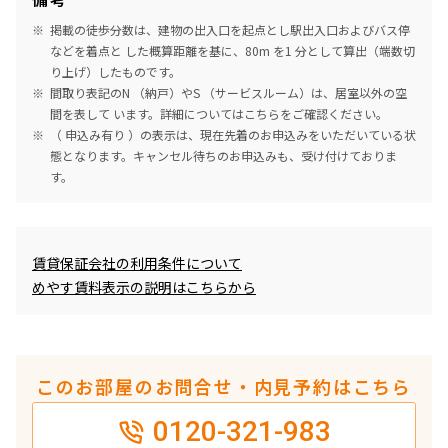
掲載の徒歩分数は、建物の出入口を起点とし駅出入口およびバス停
などを着点と した概算距離を基に、80m を1 分として算出（端数切
り上げ）したものです。
間取り表記のN （納戸）やS （サービスルーム）は、居室以外の空
間を表して います。詳細については
こちら
をご確認ください。
（ 申込み有り ）の表示は、現在先着のお申込みをいただいている状
態となります。キャンセル待ちのお申込みも、受け付けておりま
す。
めやす賃料表示
賃貸保証会社の利用条件について
めやす賃料表示の説明はこちらから
このお部屋のお問合せ・内見予約はこちら
0120-321-983