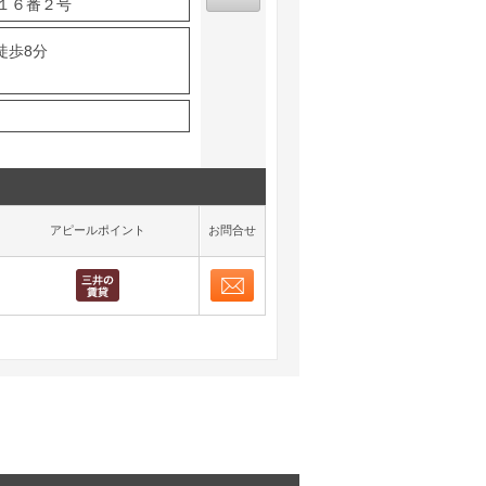
１６番２号
徒歩8分
アピールポイント
お問合せ
お問合せ
取り表示