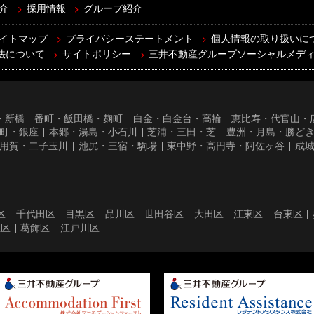
介
採用情報
グループ紹介
イトマップ
プライバシーステートメント
個人情報の取り扱いに
法について
サイトポリシー
三井不動産グループソーシャルメデ
・新橋
番町・飯田橋・麹町
白金・白金台・高輪
恵比寿・代官山・
町・銀座
本郷・湯島・小石川
芝浦・三田・芝
豊洲・月島・勝ど
用賀・二子玉川
池尻・三宿・駒場
東中野・高円寺・阿佐ヶ谷
成
区
千代田区
目黒区
品川区
世田谷区
大田区
江東区
台東区
立区
葛飾区
江戸川区