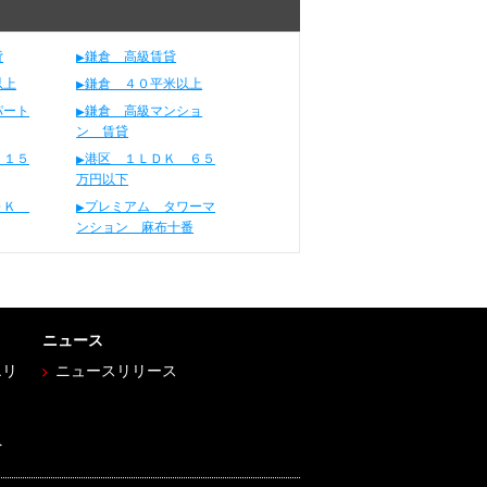
貸
鎌倉 高級賃貸
以上
鎌倉 ４０平米以上
パート
鎌倉 高級マンショ
ン 賃貸
 １５
港区 １ＬＤＫ ６５
万円以下
ＬＤＫ
プレミアム タワーマ
ンション 麻布十番
ニュース
エリ
ニュースリリース
へ