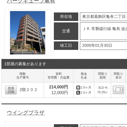
パークキューブ亀有
所在地
東京都葛飾区亀有二丁目
ＪＲ 常磐緩行線 亀有 徒
交通
竣工日
2000年01月30日
1部屋の募集があります
階数
賃料
敷金
間取り
間取り
住戸番号
管理費・共益費
礼金
面積
表示
214,000円
1.0ヶ月
3LD･K
部屋
2階２０２
詳細
12,000円
70.29㎡
1.0ヶ月
間
ウイングプラザ