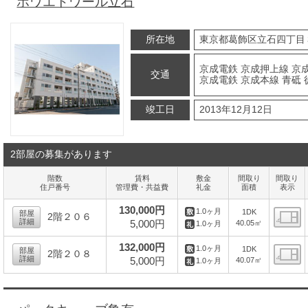
ボワエトワール立石
所在地
東京都葛飾区立石四丁目
京成電鉄 京成押上線 京
交通
京成電鉄 京成本線 青砥 
竣工日
2013年12月12日
2部屋の募集があります
階数
賃料
敷金
間取り
間取り
住戸番号
管理費・共益費
礼金
面積
表示
130,000円
1.0ヶ月
1DK
部屋
2階２０６
詳細
5,000円
40.05㎡
1.0ヶ月
間
132,000円
1.0ヶ月
1DK
部屋
2階２０８
詳細
5,000円
40.07㎡
1.0ヶ月
間