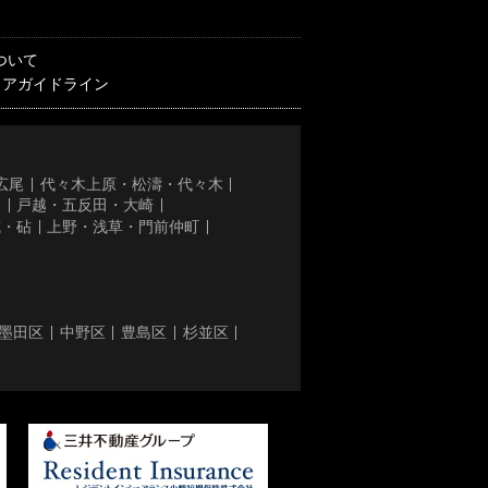
ついて
ィアガイドライン
広尾
代々木上原・松濤・代々木
き
戸越・五反田・大崎
城・砧
上野・浅草・門前仲町
墨田区
中野区
豊島区
杉並区