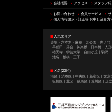
会社概要
アクセス
スタッフ紹
お問い合わせ
会員サービス
サ
個人情報開示・訂正等 お申し込み方
人気エリア
赤坂・六本木・麻布
芝公園・虎ノ門
早稲田・落合・神楽坂
日本橋・人形
祐天寺・学芸大学・自由が丘
駒沢・
池袋・板橋・王子
区名(23区)
港区
渋谷区
中央区
新宿区
文京
板橋区
北区
練馬区
荒川区
足