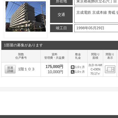
所在地
東京都葛飾区立石六丁目
京成電鉄 京成本線 青砥 
交通
竣工日
1998年05月29日
1部屋の募集があります
階数
賃料
敷金
間取り
間取り
住戸番号
管理費・共益費
礼金
面積
表示
2LD･K+WI
175,000円
1.0ヶ月
部屋
1階１０３
C+DEN
詳細
10,000円
1.0ヶ月
70.17㎡
間