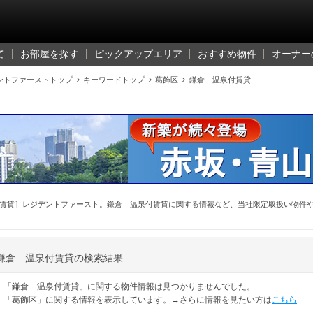
て
お部屋を探す
ピックアップエリア
おすすめ物件
オーナー
ントファーストトップ

キーワードトップ

葛飾区

鎌倉 温泉付賃貸
賃貸］レジデントファースト。鎌倉 温泉付賃貸に関する情報など、当社限定取扱い物件
鎌倉 温泉付賃貸の検索結果
「鎌倉 温泉付賃貸」に関する物件情報は見つかりませんでした。
「葛飾区」に関する情報を表示しています。→さらに情報を見たい方は
こちら