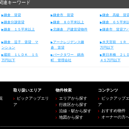
関連キーワード
鎌倉 賃貸
鎌倉市 賃貸
鎌倉 高級 賃
鎌倉分譲賃貸
鎌倉 ８０平米以上
鎌倉 ６５平米
鎌倉 １５平米以上
北鎌倉 戸建賃貸物件
鎌倉市 賃貸ア
鎌倉 逗子 賃貸 マ
アークレジデンス鎌
水天宮前 １Ｒ
ンション
倉 賃貸
万円以下
蔵前 １ＬＤＫ １５
パークタワー 錦糸
東日本橋 ２
万円以下
町 管理会社
４５万円以下
取り扱いエリア
物件検索
コンテンツ
覧
ピックアップエリ
エリアから探す
ピックアップ
ア
行政区から探す
ア
おすすめ物件
沿線・駅から探す
オーナーの方
地図から探す