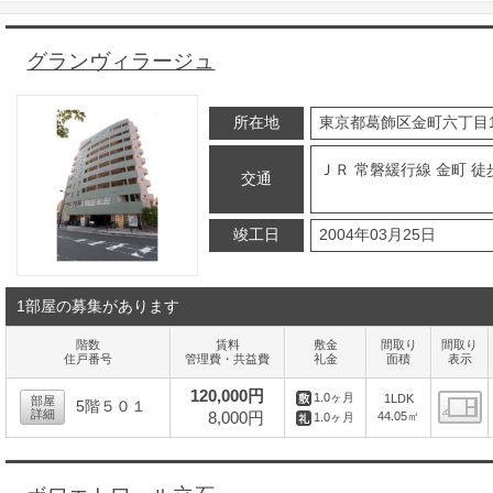
グランヴィラージュ
所在地
東京都葛飾区金町六丁目1
ＪＲ 常磐緩行線 金町 徒
交通
竣工日
2004年03月25日
1部屋の募集があります
階数
賃料
敷金
間取り
間取り
住戸番号
管理費・共益費
礼金
面積
表示
120,000円
1.0ヶ月
1LDK
部屋
5階５０１
詳細
8,000円
44.05㎡
1.0ヶ月
間