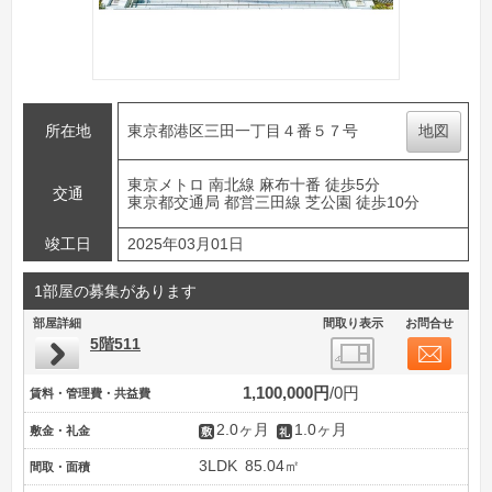
所在地
東京都港区三田一丁目４番５７号
地図
東京メトロ 南北線 麻布十番 徒歩5分
交通
東京都交通局 都営三田線 芝公園 徒歩10分
竣工日
2025年03月01日
1部屋の募集があります
部屋詳細
間取り表示
お問合せ
5階511
1,100,000円
0円
賃料・管理費・共益費
2.0ヶ月
1.0ヶ月
敷金・礼金
3LDK
85.04㎡
間取・面積