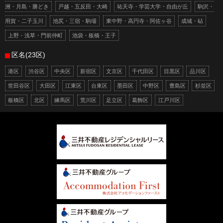
洲・月島・勝どき
戸越・五反田・大崎
祐天寺・学芸大学・自由が丘
駒沢・
用賀・二子玉川
池尻・三宿・駒場
東中野・高円寺・阿佐ヶ谷
成城・砧
上野・浅草・門前仲町
池袋・板橋・王子
区名(23区)
港区
渋谷区
中央区
新宿区
文京区
千代田区
目黒区
品川区
世田谷区
大田区
江東区
台東区
墨田区
中野区
豊島区
杉並区
板橋区
北区
練馬区
荒川区
足立区
葛飾区
江戸川区