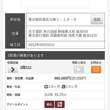
所在地
東京都目黒区大橋２－１９－６
地図
京王電鉄 井の頭線 駒場東大前 徒歩5分
交通
東京急行電鉄 田園都市線 池尻大橋 徒歩12分
竣工日
2012年09月01日
1部屋の募集があります
部屋詳細
間取り表示
お問合せ
3階312
460,000円
20,000円
賃料・管理費・共益費
1.0ヶ月
1.0ヶ月
敷金・礼金
3LDK
81.25㎡
間取・面積
アピールポイント