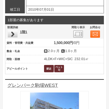
竣工日
2010年07月01日
1部屋の募集があります
部屋詳細
間取り表示
お問合せ
1階1
1,500,000円
0円
賃料・管理費・共益費
2.0ヶ月
1.0ヶ月
敷金・礼金
4LDK+F+WIC+SIC
232.01㎡
間取・面積
アピールポイント
グレンパーク駒場WEST