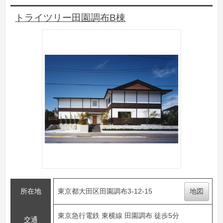
トライツリー田園調布B棟
所在地
東京都大田区田園調布3-12-15
地図
東京急行電鉄 東横線 田園調布 徒歩5分
交通