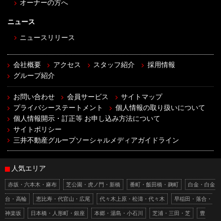
オーナーの方へ
ニュース
ニュースリリース
会社概要
アクセス
スタッフ紹介
採用情報
グループ紹介
お問い合わせ
会員サービス
サイトマップ
プライバシーステートメント
個人情報の取り扱いについて
個人情報開示・訂正等 お申し込み方法について
サイトポリシー
三井不動産グループソーシャルメディアガイドライン
人気エリア
赤坂・六本木・麻布
芝公園・虎ノ門・新橋
番町・飯田橋・麹町
白金・白金
台・高輪
恵比寿・代官山・広尾
代々木上原・松濤・代々木
早稲田・落合・
神楽坂
日本橋・人形町・銀座
本郷・湯島・小石川
芝浦・三田・芝
豊