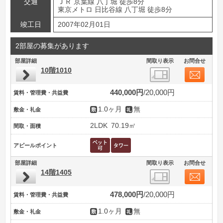
交通
ＪＲ 京葉線 八丁堀 徒歩8分
東京メトロ 日比谷線 八丁堀 徒歩8分
竣工日
2007年02月01日
2部屋の募集があります
部屋詳細
間取り表示
お問合せ
10階1010
440,000円
20,000円
賃料・管理費・共益費
1.0ヶ月
無
敷金・礼金
2LDK
70.19㎡
間取・面積
アピールポイント
部屋詳細
間取り表示
お問合せ
14階1405
478,000円
20,000円
賃料・管理費・共益費
1.0ヶ月
無
敷金・礼金