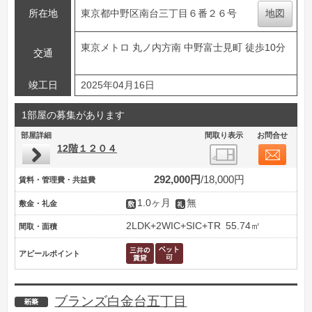
所在地
東京都中野区南台三丁目６番２６号
地図
東京メトロ 丸ノ内方南 中野富士見町 徒歩10分
交通
竣工日
2025年04月16日
1部屋の募集があります
部屋詳細
間取り表示
お問合せ
12階１２０４
292,000円
18,000円
賃料・管理費・共益費
1.0ヶ月
無
敷金・礼金
2LDK+2WIC+SIC+TR
55.74㎡
間取・面積
アピールポイント
ブランズ白金台五丁目
新築