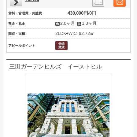
430,000円
0円
賃料・管理費・共益費
2.0ヶ月
1.0ヶ月
敷金・礼金
2LDK+WIC
92.72㎡
間取・面積
アピールポイント
三田ガーデンヒルズ イーストヒル