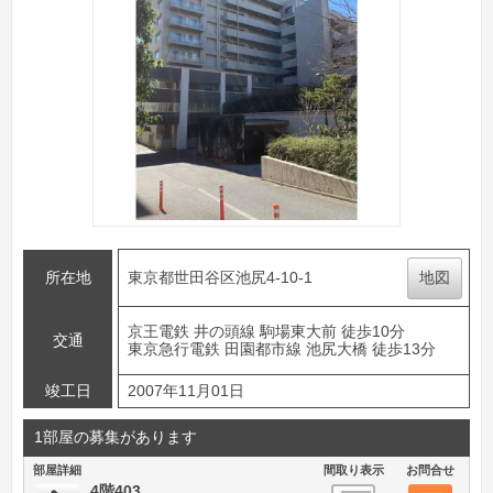
所在地
東京都世田谷区池尻4-10-1
地図
京王電鉄 井の頭線 駒場東大前 徒歩10分
交通
東京急行電鉄 田園都市線 池尻大橋 徒歩13分
竣工日
2007年11月01日
1部屋の募集があります
部屋詳細
間取り表示
お問合せ
4階403