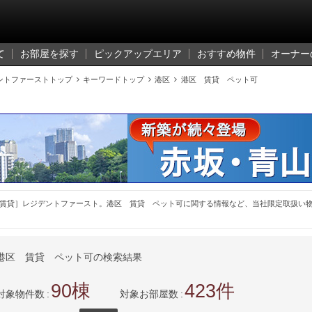
て
お部屋を探す
ピックアップエリア
おすすめ物件
オーナー
ントファーストトップ

キーワードトップ

港区

港区 賃貸 ペット可
賃貸］レジデントファースト。港区 賃貸 ペット可に関する情報など、当社限定取扱い
港区 賃貸 ペット可の検索結果
90
423
対象物件数
対象お部屋数