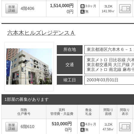
1,514,000円
3.0ヶ月
3LDK
部屋
4階406
詳細
0円
141.99㎡
無
間
六本木ヒルズレジデンスＡ
所在地
東京都港区六本木６－１
東京メトロ 日比谷線 六本
交通
東京都交通局 大江戸線 六
東京メトロ 南北線 麻布十
竣工日
2003年03月01日
1部屋の募集があります
階数
賃料
敷金
間取り
間取り
住戸番号
管理費・共益費
礼金
面積
表示
510,000円
4.0ヶ月
1LDK
部屋
6階610
詳細
0円
47.58㎡
無