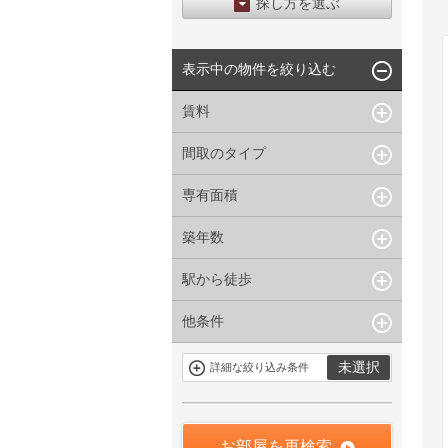
探し方を選ぶ
エリアから探す
表示中の物件を絞り込む
区から探す
地図から探す
賃料
沿線から探す
間取のタイプ
~
下限なし
上限なし
管理費/共益費含む
専有面積
1R〜1K
1DK〜1LDK
礼金なし
2K〜2LDK
3K〜3LDK
敷金なし
築年数
~
指定なし
指定なし
4LDK〜
礼金１ヶ月以下
駅から徒歩
指定なし
新築
フリーレント付き
1年以内
3年以内
他条件
指定なし
1分以内
5年以内
10年以内
3分以内
5分以内
15年以内
駐車場有
当社限定物件
未選択
詳細な絞り込み条件
10分以内
15分以内
定期借家を含
三井の賃貸物
まない
件
申込無し物件
のみ表示
お部屋を再検索