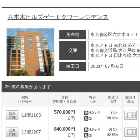
六本木ヒルズゲートタワーレジデンス
所在地
東京都港区六本木６－１
東京メトロ 南北線 麻布十
交通
東京都交通局 大江戸線 
東京メトロ 日比谷線 六本
竣工日
2001年07月01日
2部屋の募集があります
階数
賃料
敷金
間取り
間取り
住戸番号
管理費・共益費
礼金
面積
表示
570,000円
4.0ヶ月
1LDK
部屋
11階1105
詳細
0円
58.98㎡
無
間
840,000円
4.0ヶ月
2LDK
部屋
12階1207
詳細
0円
82.55㎡
無
間