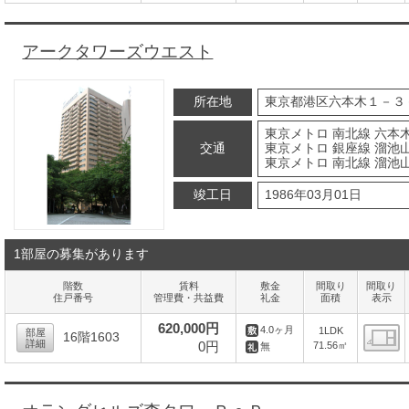
間
アークタワーズウエスト
所在地
東京都港区六本木１－３
東京メトロ 南北線 六本
交通
東京メトロ 銀座線 溜池山
東京メトロ 南北線 溜池山
竣工日
1986年03月01日
1部屋の募集があります
階数
賃料
敷金
間取り
間取り
住戸番号
管理費・共益費
礼金
面積
表示
620,000円
4.0ヶ月
1LDK
部屋
16階1603
詳細
0円
71.56㎡
無
間