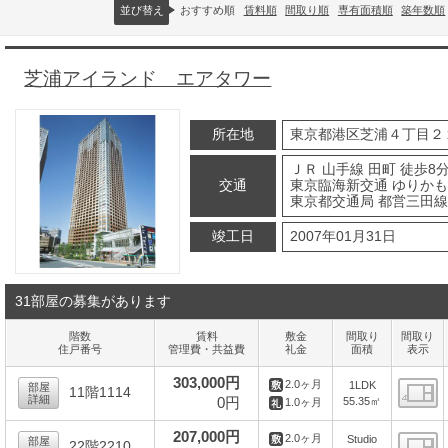
並び替え
おすすめ順
賃料順
間取り順
専有面積順
築年数順
芝浦アイランド エアタワー
所在地
東京都港区芝浦４丁目２
ＪＲ 山手線 田町 徒歩8
交通
東京臨海新交通 ゆりかも
東京都交通局 都営三田線 
竣工日
2007年01月31日
31部屋の募集があります
階数
賃料
敷金
間取り
間取り
住戸番号
管理費・共益費
礼金
面積
表示
303,000円
2.0ヶ月
1LDK
部屋
11階1114
詳細
0円
55.35㎡
1.0ヶ月
間
207,000円
2.0ヶ月
Studio
部屋
22階2210