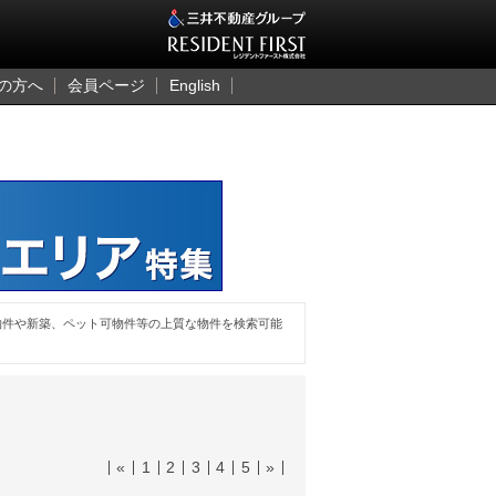
三井のレジデント
の方へ
会員ページ
English
物件や新築、ペット可物件等の上質な物件を検索可能
«
1
2
3
4
5
»