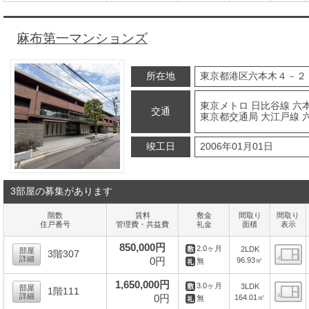
麻布第一マンションズ
所在地
東京都港区六本木４－２
東京メトロ 日比谷線 六本
交通
東京都交通局 大江戸線 
竣工日
2006年01月01日
3部屋の募集があります
階数
賃料
敷金
間取り
間取り
住戸番号
管理費・共益費
礼金
面積
表示
850,000円
2.0ヶ月
2LDK
部屋
3階307
詳細
0円
96.93㎡
無
間
1,650,000円
3.0ヶ月
3LDK
部屋
1階111
詳細
0円
164.01㎡
無
間