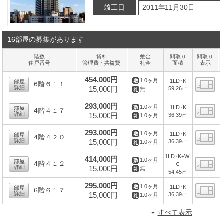
竣工日
2011年11月30日
16部屋の募集があります
階数
賃料
敷金
間取り
間取り
住戸番号
管理費・共益費
礼金
面積
表示
454,000円
1.0ヶ月
1LD･K
部屋
6階６１１
詳細
15,000円
59.26㎡
無
間
293,000円
1.0ヶ月
1LD･K
部屋
4階４１７
詳細
15,000円
36.39㎡
1.0ヶ月
間
293,000円
1.0ヶ月
1LD･K
部屋
4階４２０
詳細
15,000円
36.39㎡
1.0ヶ月
間
1LD･K+WI
414,000円
1.0ヶ月
部屋
4階４１２
C
詳細
15,000円
無
54.45㎡
間
295,000円
1.0ヶ月
1LD･K
部屋
6階６１７
詳細
15,000円
36.39㎡
1.0ヶ月
間
すべて表示