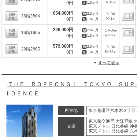
詳細
0円
37.15㎡
1.0ヶ月
間
654,000円
2.0ヶ月
3LDK
部屋
38階3804
詳細
0円
90.1㎡
1.0ヶ月
間
226,000円
2.0ヶ月
1K+Den
部屋
16階1605
詳細
0円
40.93㎡
1.0ヶ月
間
579,000円
2.0ヶ月
3LDK
部屋
28階2805
詳細
0円
80.72㎡
1.0ヶ月
間
すべて表示
ＴＨＥ ＲＯＰＰＯＮＧＩ ＴＯＫＹＯ ＳＵＰ
ＩＤＥＮＣＥ
所在地
東京都港区六本木３丁目
東京都交通局 大江戸線 
交通
東京メトロ 日比谷線 神谷
東京メトロ 日比谷線 六本