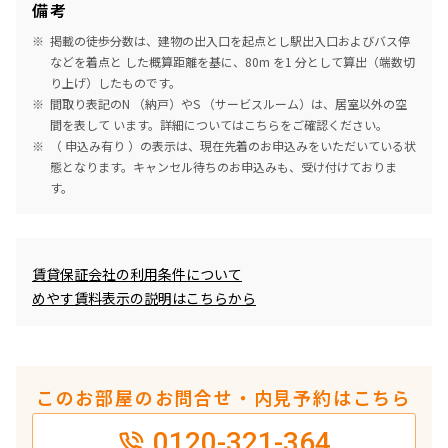
備考
掲載の徒歩分数は、建物の出入口を起点とし駅出入口およびバス停
などを着点と した概算距離を基に、80m を1 分として算出（端数切
り上げ）したものです。
間取り表記のN （納戸）やS （サービスルーム）は、居室以外の空
間を表して います。詳細については
こちら
をご確認ください。
（ 申込み有り ）の表示は、現在先着のお申込みをいただいている状
態となります。キャンセル待ちのお申込みも、受け付けておりま
す。
めやす賃料表示
賃貸保証会社の利用条件について
めやす賃料表示の説明はこちらから
このお部屋のお問合せ・内見予約はこちら
0120-321-364