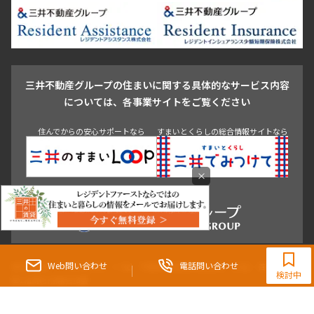
新宿・代々木
目白・高田馬場・早稲田
中野・荻窪
葛飾区
江戸川区
池尻大橋・三軒茶屋
祐天寺・学芸大学・自由が丘
駒沢・用賀・二子玉川
成城・砧
池袋・板橋・王子
戸越・大井・蒲田
三井不動産グループの住まいに関する具体的なサービス内容
青山
渋谷
東京・大手町
新宿
品川
目黒・中目黒
については、各事業サイトをご覧ください
神田・御茶ノ水・秋葉原
初台・幡ヶ谷・笹塚
住んでからの安心サポートなら
すまいとくらしの総合情報サイトなら
×
0120-321-364
9:30~18:00（水曜定休）
Web問い合わせ
電話問い合わせ
東京都知事（3）第96482号 （一社） 不動産流通経営協会会員 （公社） 首都圏不動
検討中
産公正取引協議会加盟
〒107-0052 東京都港区赤坂八丁目4番14号 青山タワープレイス4階
三井の賃貸「いちばんに、住む人のこと。」 東京都心を中心とした豊富な賃貸マン