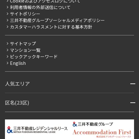
Cookieおよびアクセスログについて
新築
ニュースリリース
社宅紹介
利用者情報の外部送信について
当社限定（港区・渋谷区）
サイトポリシー
お問い合わせ
【仲介会社様向け】当社仲介事業部取り扱い物件入居申込
三井不動産グループソーシャルメディアポリシー
当社限定（港区・渋谷区以外）
カスタマーハラスメントに対する基本方針
三井不動産企画
分譲賃貸
サイトマップ
賃料改定
マンション一覧
ピックアックキーワード
フリーレント
English
ペット可
コンシェルジュ付き
人気エリア
開閉
ブランドマンション
赤坂・六本木
広尾・麻布・麻布十番
虎ノ門・麻布台
区名(23区)
開閉
青山・表参道・原宿
白金・目黒
高輪・五反田・大崎
恵比寿・代官山・中目黒
渋谷・松濤・代々木上原
番町・四谷・九段
港区
渋谷区
中央区
新宿区
文京区
千代田区
目黒区
日本橋・銀座
市ヶ谷・神楽坂・飯田橋
三田・芝・浜松町
品川区
世田谷区
大田区
江東区
台東区
墨田区
中野区
芝浦・汐留・品川
月島・勝どき・豊洲
本郷・春日・小石川
豊島区
杉並区
板橋区
北区
練馬区
荒川区
足立区