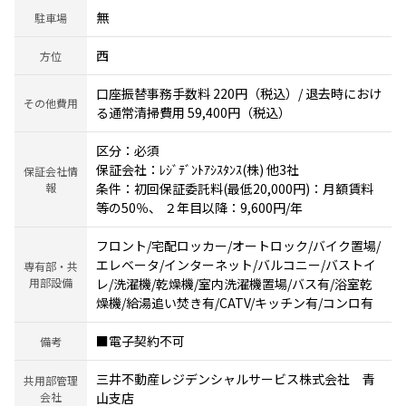
無
駐車場
西
方位
口座振替事務手数料 220円（税込）/ 退去時におけ
その他費用
る通常清掃費用 59,400円（税込）
区分：必須
保証会社：ﾚｼﾞﾃﾞﾝﾄｱｼｽﾀﾝｽ(株) 他3社
保証会社情
報
条件：初回保証委託料(最低20,000円)：月額賃料
等の50％、 ２年目以降：9,600円/年
フロント/宅配ロッカー/オートロック/バイク置場/
エレベータ/インターネット/バルコニー/バストイ
専有部・共
用部設備
レ/洗濯機/乾燥機/室内洗濯機置場/バス有/浴室乾
燥機/給湯追い焚き有/CATV/キッチン有/コンロ有
■電子契約不可
備考
三井不動産レジデンシャルサービス株式会社 青
共用部管理
会社
山支店