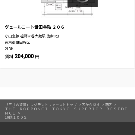
ヴェールコート世田谷砧
２０６
小田急線
祖師ヶ谷大蔵駅
徒歩
8
分
東京都世田谷区
2LDK
204,000
賃料
円
「三井の賃貸」レジデントファーストトップ
区から探す
港区
ＴＨＥ ＲＯＰＰＯＮＧＩ ＴＯＫＹＯ ＳＵＰＥＲＩＯＲ ＲＥＳＩＤＥ
ＮＣＥ
10階１００２