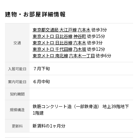
建物・お部屋詳細情報
東京都交通局 大江戸線
六本木
徒歩3分
東京メトロ 日比谷線
神谷町
徒歩15分
東京メトロ 日比谷線
六本木
徒歩3分
交通
東京メトロ 千代田線
乃木坂
徒歩12分
東京メトロ 南北線
六本木一丁目
徒歩6分
７月下旬
入居可能日
６月中旬
案内可能日
契約期間
鉄筋コンクリート造（一部鉄骨造） 地上39階地下
規模構造
1階建
新賃料の1ヶ月分
更新料