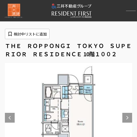
検討中リストに追加
ＴＨＥ ＲＯＰＰＯＮＧＩ ＴＯＫＹＯ ＳＵＰＥ
ＲＩＯＲ ＲＥＳＩＤＥＮＣＥ 10階１００２