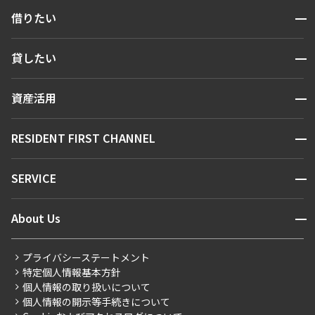
開閉
借りたい
検索する
開閉
貸したい
人気エリアから探す
賃貸運営
区から探す
開閉
資産活用
お問い合わせ
駅・沿線から探す
販売マンション
地図から探す
開閉
RESIDENT FIRST CHANNEL
お問い合わせ
キーワードから探す
NEWS
開閉
SERVICE
新着情報から探す
マンションレポート
ニュースから探す
営業窓口
商店街のある暮らし
開閉
About Us
新着募集情報
会員ページ
住まいのコラム
レジデントファーストについて
RESIDENT FIRST MEMBERS登録
RESIDENT FIRST MEMBERS登録
こだわりから探す
プライバシーステートメント
会社情報
ご入居・提携サービス
特定個人情報基本方針
こだわり一覧
事業案内
個人情報の取り扱いについて
お部屋探しからご契約まで
プレミアムマンション
個人情報の開示等手続きについて
採用情報
よくあるご質問