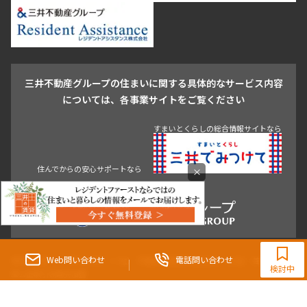
新宿・代々木
目白・高田馬場・早稲田
中野・荻窪
葛飾区
江戸川区
池尻大橋・三軒茶屋
祐天寺・学芸大学・自由が丘
駒沢・用賀・二子玉川
成城・砧
池袋・板橋・王子
戸越・大井・蒲田
三井不動産グループの住まいに関する具体的なサービス内容
青山
渋谷
東京・大手町
新宿
品川
目黒・中目黒
については、各事業サイトをご覧ください
神田・御茶ノ水・秋葉原
初台・幡ヶ谷・笹塚
住んでからの安心サポートなら
すまいとくらしの総合情報サイトなら
×
0120-321-364
9:30~18:00（水曜定休）
Web問い合わせ
電話問い合わせ
東京都知事（3）第96482号 （一社） 不動産流通経営協会会員 （公社） 首都圏不動
検討中
産公正取引協議会加盟
〒107-0052 東京都港区赤坂八丁目4番14号 青山タワープレイス4階
三井の賃貸「いちばんに、住む人のこと。」 東京都心を中心とした豊富な賃貸マン