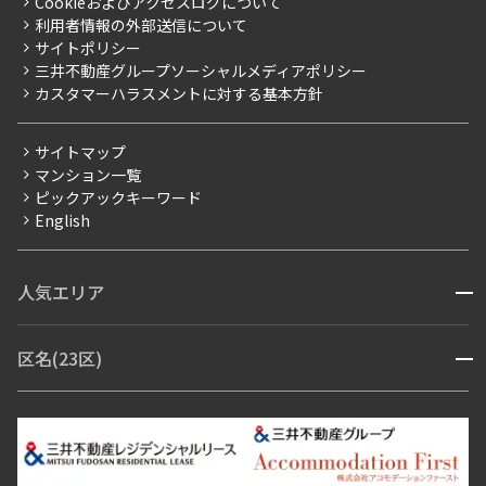
Cookieおよびアクセスログについて
新築
ニュースリリース
社宅紹介
利用者情報の外部送信について
当社限定（港区・渋谷区）
サイトポリシー
お問い合わせ
【仲介会社様向け】当社仲介事業部取り扱い物件入居申込
三井不動産グループソーシャルメディアポリシー
当社限定（港区・渋谷区以外）
カスタマーハラスメントに対する基本方針
三井不動産企画
分譲賃貸
サイトマップ
賃料改定
マンション一覧
ピックアックキーワード
フリーレント
English
ペット可
コンシェルジュ付き
人気エリア
開閉
ブランドマンション
赤坂・六本木
広尾・麻布・麻布十番
虎ノ門・麻布台
区名(23区)
開閉
青山・表参道・原宿
白金・目黒
高輪・五反田・大崎
恵比寿・代官山・中目黒
渋谷・松濤・代々木上原
番町・四谷・九段
港区
渋谷区
中央区
新宿区
文京区
千代田区
目黒区
日本橋・銀座
市ヶ谷・神楽坂・飯田橋
三田・芝・浜松町
品川区
世田谷区
大田区
江東区
台東区
墨田区
中野区
芝浦・汐留・品川
月島・勝どき・豊洲
本郷・春日・小石川
豊島区
杉並区
板橋区
北区
練馬区
荒川区
足立区