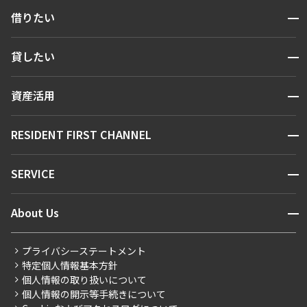
開閉
借りたい
検索する
開閉
貸したい
人気エリアから探す
賃貸運営
区から探す
開閉
資産活用
お問い合わせ
駅・沿線から探す
販売マンション
地図から探す
開閉
RESIDENT FIRST CHANNEL
お問い合わせ
キーワードから探す
NEWS
開閉
SERVICE
新着情報から探す
マンションレポート
ニュースから探す
営業窓口
商店街のある暮らし
開閉
About Us
新着募集情報
会員ページ
住まいのコラム
レジデントファーストについて
RESIDENT FIRST MEMBERS登録
RESIDENT FIRST MEMBERS登録
こだわりから探す
プライバシーステートメント
会社情報
ご入居・提携サービス
特定個人情報基本方針
こだわり一覧
事業案内
個人情報の取り扱いについて
お部屋探しからご契約まで
プレミアムマンション
個人情報の開示等手続きについて
採用情報
よくあるご質問