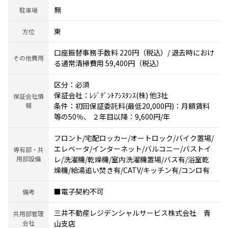
無
駐車場
東
方位
口座振替事務手数料 220円（税込）/ 退去時におけ
その他費用
る通常清掃費用 59,400円（税込）
区分：必須
保証会社：ﾚｼﾞﾃﾞﾝﾄｱｼｽﾀﾝｽ(株) 他3社
保証会社情
報
条件：初回保証委託料(最低20,000円)：月額賃料
等の50％、 ２年目以降：9,600円/年
フロント/宅配ロッカー/オートロック/バイク置場/
エレベータ/インターネット/バルコニー/バストイ
専有部・共
用部設備
レ/洗濯機/乾燥機/室内洗濯機置場/バス有/浴室乾
燥機/給湯追い焚き有/CATV/キッチン有/コンロ有
■電子契約不可
備考
三井不動産レジデンシャルサービス株式会社 青
共用部管理
会社
山支店