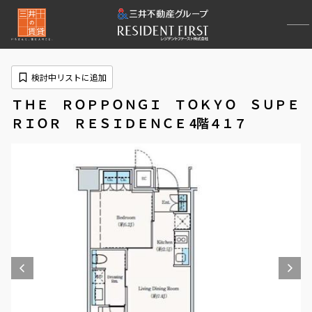
検討中リストに追加
ＴＨＥ ＲＯＰＰＯＮＧＩ ＴＯＫＹＯ ＳＵＰＥ
ＲＩＯＲ ＲＥＳＩＤＥＮＣＥ 4階４１７