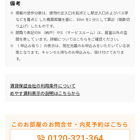
備考
掲載の徒歩分数は、建物の出入口を起点とし駅出入口およびバス停
などを着点と した概算距離を基に、80m を1 分として算出（端数切
り上げ）したものです。
間取り表記のN （納戸）やS （サービスルーム）は、居室以外の空
間を表して います。詳細については
こちら
をご確認ください。
（ 申込み有り ）の表示は、現在先着のお申込みをいただいている状
態となります。キャンセル待ちのお申込みも、受け付けておりま
す。
めやす賃料表示
賃貸保証会社の利用条件について
めやす賃料表示の説明はこちらから
このお部屋のお問合せ・内見予約はこちら
0120-321-364