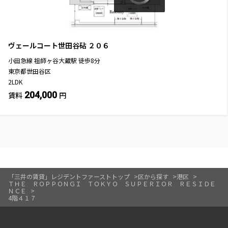
ヴェールコート世田谷砧
２０６
小田急線
祖師ヶ谷大蔵駅
徒歩
8
分
東京都世田谷区
2LDK
204,000
賃料
円
「三井の賃貸」レジデントファーストトップ
区から探す
港区
ＴＨＥ ＲＯＰＰＯＮＧＩ ＴＯＫＹＯ ＳＵＰＥＲＩＯＲ ＲＥＳＩＤＥ
ＮＣＥ
4階４１７