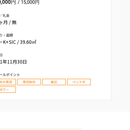
0,000円
/ 15,000円
／礼金
0ヶ月 / 無
り・面積
･K+SIC / 39.60㎡
日
11年11月30日
ールポイント
井の賃貸
専任物件
駅近
ペット可
タワー