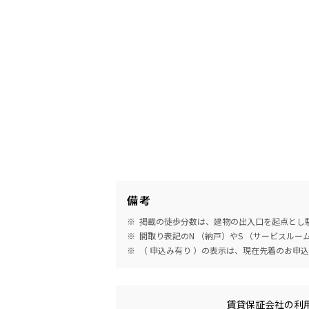
備考
掲載の徒歩分数は、建物の出入口を起点とし駅
間取り表記のN （納戸）やS （サービスル
（ 申込み有り ）の表示は、現在先着のお申
めやす賃料表示
賃貸保証会社の利