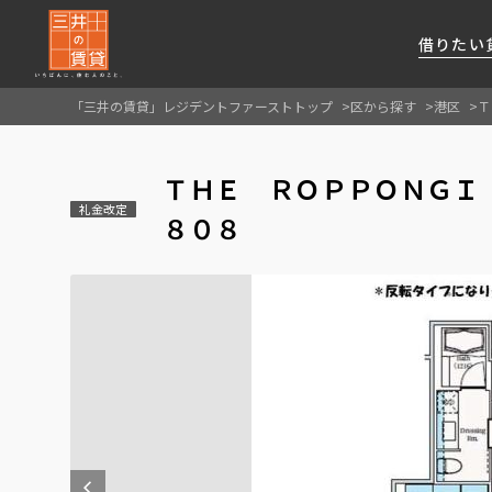
借りたい
「三井の賃貸」レジデントファーストトップ
区から探す
港区
Ｔ
About Us
借りたい
貸したい
資産活用
RESIDENT
SERVICE
ＴＨＥ ＲＯＰＰＯＮＧＩ
FIRST CHANNEL
礼金改定
私たちレジデントファーストの思いや
厳選した都心の上質な賃貸マンションを数多
賃貸運営をお考えのオーナー様に
分譲マンションのご購入、売却の
レジデントファーストが提供する
８０８
ご提供するサービスをご紹介します
くご提案します
最適なプランをご提案します
ご相談も承ります
各種サービスをご紹介します
新しい住まいと暮らしの探しに関わる
様々な情報を発信します