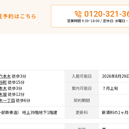
0120-321-3
見予約はこちら
営業時間 9:30~18:00 / 定休日: 水曜
六本木
徒歩3分
入居可能日
2026年8月29
谷町
徒歩15分
本木
徒歩3分
案内可能日
７月上旬
木坂
徒歩12分
木一丁目
徒歩6分
契約期間
部鉄骨造） 地上39階地下1階建
更新料
新賃料の1ヶ月