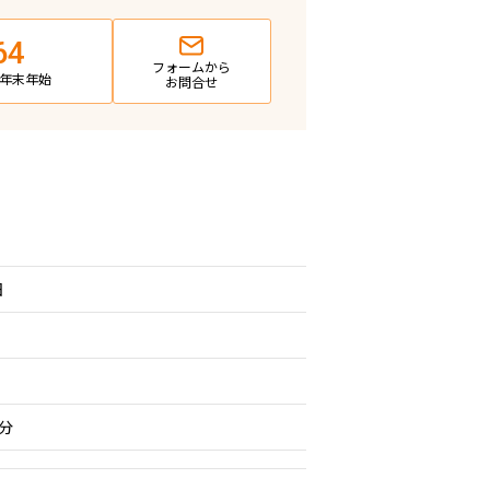
64
フォームから
日・年末年始
お問合せ
日
分