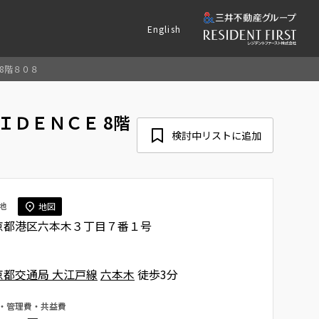
English
8階８０８
ＤＥＮＣＥ 8階
検討中リストに追加
地
地図
京都港区六本木３丁目７番１号
京都交通局 大江戸線
六本木
徒歩3分
・管理費・共益費