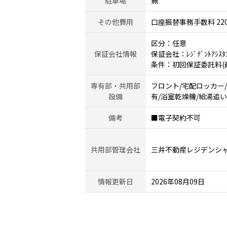
駐車場
無
その他費用
口座振替事務手数料 22
区分：任意
保証会社情報
保証会社：ﾚｼﾞﾃﾞﾝﾄｱｼｽﾀ
条件：初回保証委託料(最低
専有部・共用部
フロント/宅配ロッカー
設備
有/浴室乾燥機/給湯追い
備考
■電子契約不可
共用部管理会社
三井不動産レジデンシ
情報更新日
2026年08月09日