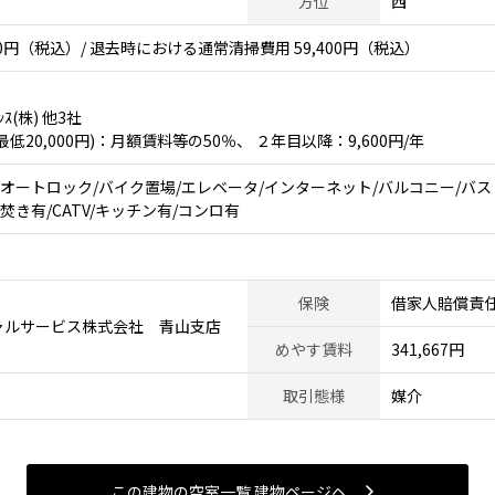
方位
西
0円（税込）/ 退去時における通常清掃費用 59,400円（税込）
ﾝｽ(株) 他3社
20,000円)：月額賃料等の50％、 ２年目以降：9,600円/年
/オートロック/バイク置場/エレベータ/インターネット/バルコニー/バス
焚き有/CATV/キッチン有/コンロ有
保険
借家人賠償責
ャルサービス株式会社 青山支店
めやす賃料
341,667円
取引態様
媒介
この建物の空室一覧 建物ページヘ