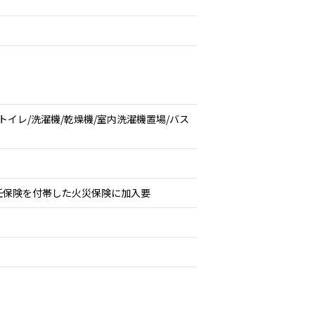
トイレ/洗濯機/乾燥機/室内洗濯機置場/バス
任保険を付帯した火災保険に加入要