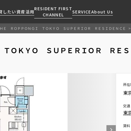
RESIDENT FIRST
貸したい
資産活用
SERVICE
About Us
CHANNEL
ＨＥ ＲＯＰＰＯＮＧＩ ＴＯＫＹＯ ＳＵＰＥＲＩＯＲ ＲＥＳＩＤＥＮＣＥ
検索する
こだわりから探す
レジデントファーストについて
賃貸運営
販売マンション
NEWS
営業窓口
 ＴＯＫＹＯ ＳＵＰＥＲＩＯＲ ＲＥＳＩ
会社情報
お問い合わせ
お問い合わせ
マンションレポート
会員ページ
人気エリアから探す
こだわり一覧
事業案内
商店街のある暮らし
RESIDENT FIRST
区から探す
プレミアムマンション
MEMBERS登録
採用情報
住まいのコラム
駅・沿線から探す
新築
ご入居・提携サービス
所在
ニュースリリース
RESIDENT FIRST
地図から探す
当社限定(港区・渋谷区)
東
MEMBERS登録
お部屋探しからご契約まで
お問い合わせ
キーワードから探す
当社限定(港区・渋谷区以外)
よくあるご質問
交通
三井不動産企画
東
社宅紹介
新着情報から探す
分譲賃貸
【仲介会社様向け】当社仲介
賃料
ニュースから探す
賃料改定
事業部取り扱い物件入居申