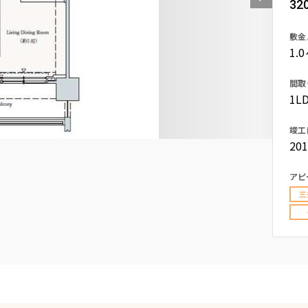
32
込
新着募集情報
フリーレント
敷金
ペット可
1.
コンシェルジュ付き
間取
1LD
ブランドマンション
竣工
20
アピ
三