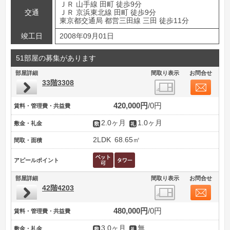
ＪＲ 山手線 田町 徒歩9分
交通
ＪＲ 京浜東北線 田町 徒歩9分
東京都交通局 都営三田線 三田 徒歩11分
竣工日
2008年09月01日
51部屋の募集があります
部屋詳細
間取り表示
お問合せ
33階3308
420,000円
0円
賃料・管理費・共益費
2.0ヶ月
1.0ヶ月
敷金・礼金
2LDK
68.65㎡
間取・面積
アピールポイント
部屋詳細
間取り表示
お問合せ
42階4203
480,000円
0円
賃料・管理費・共益費
3.0ヶ月
無
敷金・礼金