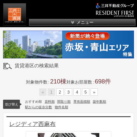
三井の賃貸
メニュー
賃貸港区の検索結果
210
698
対象物件数
対象お部屋数
«
1
2
3
4
5
»
おすすめ順
賃料順
間取り順
専有面積順
築年数順
並び替え
駅からの徒歩分数
物件名順
レジディア西麻布