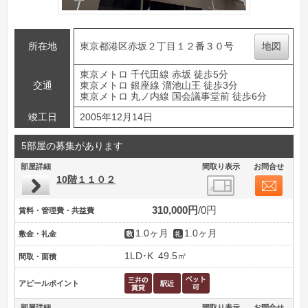
所在地
東京都港区赤坂２丁目１２番３０号
地図
東京メトロ 千代田線 赤坂 徒歩5分
交通
東京メトロ 銀座線 溜池山王 徒歩3分
東京メトロ 丸ノ内線 国会議事堂前 徒歩6分
竣工日
2005年12月14日
5部屋の募集があります
部屋詳細
間取り表示
お問合せ
10階１１０２
310,000円
0円
賃料・管理費・共益費
1.0ヶ月
1.0ヶ月
敷金・礼金
1LD･K
49.5㎡
間取・面積
アピールポイント
部屋詳細
間取り表示
お問合せ