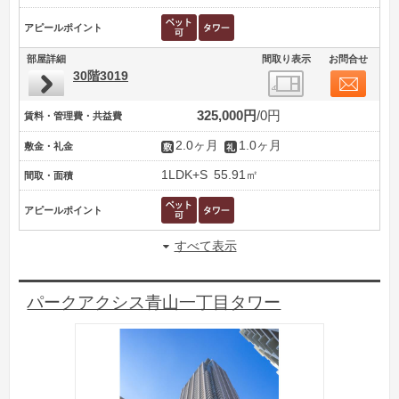
アピールポイント
部屋詳細
間取り表示
お問合せ
30階3019
325,000円
0円
賃料・管理費・共益費
2.0ヶ月
1.0ヶ月
敷金・礼金
1LDK+S
55.91㎡
間取・面積
アピールポイント
すべて表示
パークアクシス青山一丁目タワー