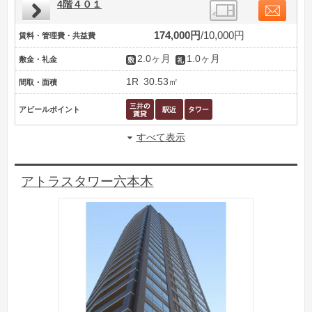
4階４０１
174,000円
10,000円
賃料・管理費・共益費
2.0ヶ月
1.0ヶ月
敷金・礼金
1R
30.53㎡
間取・面積
アピールポイント
すべて表示
アトラスタワー六本木