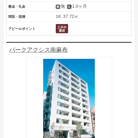
無
1.0ヶ月
敷金・礼金
1K
37.72㎡
間取・面積
アピールポイント
パークアクシス南麻布