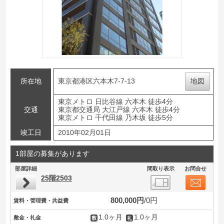
所在地
東京都港区六本木7-7-13
地図
東京メトロ 日比谷線 六本木 徒歩4分
交通
東京都交通局 大江戸線 六本木 徒歩4分
東京メトロ 千代田線 乃木坂 徒歩5分
竣工日
2010年02月01日
1部屋の募集があります
部屋詳細
間取り表示
お問合せ
25階2503
800,000円
0円
賃料・管理費・共益費
1.0ヶ月
1.0ヶ月
敷金・礼金