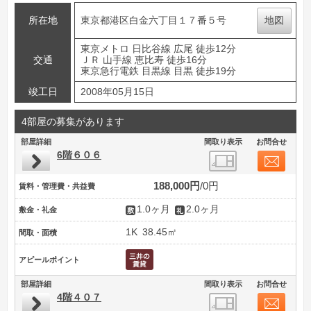
所在地
東京都港区白金六丁目１７番５号
地図
東京メトロ 日比谷線 広尾 徒歩12分
交通
ＪＲ 山手線 恵比寿 徒歩16分
東京急行電鉄 目黒線 目黒 徒歩19分
竣工日
2008年05月15日
4部屋の募集があります
部屋詳細
間取り表示
お問合せ
6階６０６
188,000円
0円
賃料・管理費・共益費
1.0ヶ月
2.0ヶ月
敷金・礼金
1K
38.45㎡
間取・面積
アピールポイント
部屋詳細
間取り表示
お問合せ
4階４０７