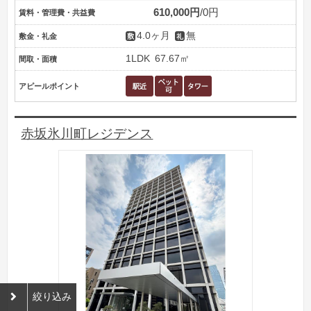
610,000円
0円
賃料・管理費・共益費
4.0ヶ月
無
敷金・礼金
1LDK
67.67㎡
間取・面積
アピールポイント
赤坂氷川町レジデンス
絞り込み