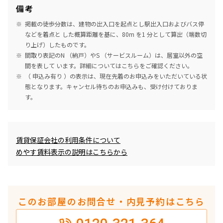
備考
掲載の徒歩分数は、建物の出入口を起点とし駅出入口およびバス停
などを着点と した概算距離を基に、80m を1 分として算出（端数切
り上げ）したものです。
間取り表記のN （納戸）やS （サービスルーム）は、居室以外の空
間を表して います。詳細については
こちら
をご確認ください。
（ 申込み有り ）の表示は、現在先着のお申込みをいただいている状
態となります。キャンセル待ちのお申込みも、受け付けておりま
す。
めやす賃料表示
賃貸保証会社の利用条件について
めやす賃料表示の説明はこちらから
このお部屋のお問合せ・内見予約はこちら