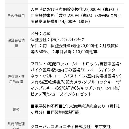
入居時における玄関錠交換代 22,000円（税込）/
口座振替事務手数料 220円（税込）/ 退去時におけ
その他費用
る通常清掃費用 44,000円（税込）
区分：必須
保証会社：(株)ｵﾘｺﾌｫﾚﾝﾄｲﾝｼｭｱ
保証会社情
報
条件：初回保証委託料(最低20,000円)：月額賃料
等の50％、２年目以降：10,000円/年
フロント/宅配ロッカー/オートロック/自転車置場/
バイク置場/敷地内ごみ置場/エレベータ/インター
ネット/バルコニー/バストイレ/室内洗濯機置場/バ
専有部・共
用部設備
ス有/浴室乾燥機/防犯カメラ/ダブルロックキー/デ
ィンプルキー/BS/CATV/CS/キッチン有/コンロ有/
ピアノ可/シューズインクロゼット
■電子契約不可■1年未満解約違約金あり（賃料1
備考
ヶ月分）■再契約相談可能
共用部管理
グローバルコミュニティ株式会社 東京支社
会社