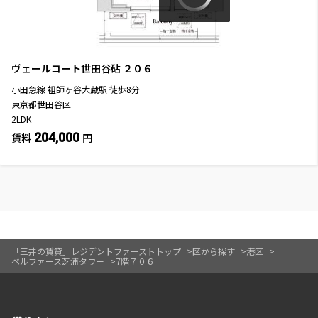
ヴェールコート世田谷砧
２０６
小田急線
祖師ヶ谷大蔵駅
徒歩
8
分
東京都世田谷区
2LDK
204,000
賃料
円
「三井の賃貸」レジデントファーストトップ
区から探す
港区
ベルファース芝浦タワー
7階７０６