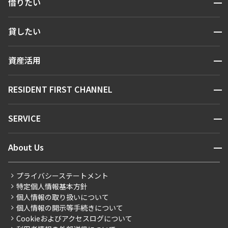
開閉
借りたい
検索する
開閉
貸したい
人気エリアから探す
賃貸運営
区から探す
開閉
資産活用
お問い合わせ
駅・沿線から探す
販売マンション
地図から探す
開閉
RESIDENT FIRST CHANNEL
お問い合わせ
キーワードから探す
NEWS
開閉
SERVICE
新着情報から探す
マンションレポート
ニュースから探す
営業窓口
商店街のある暮らし
開閉
About Us
新着募集情報
会員ページ
住まいのコラム
レジデントファーストについて
RESIDENT FIRST MEMBERS登録
RESIDENT FIRST MEMBERS登録
こだわりから探す
プライバシーステートメント
会社情報
ご入居・提携サービス
特定個人情報基本方針
こだわり一覧
事業案内
個人情報の取り扱いについて
お部屋探しからご契約まで
プレミアムマンション
個人情報の開示等手続きについて
採用情報
よくあるご質問
Cookieおよびアクセスログについて
新築
ニュースリリース
社宅紹介