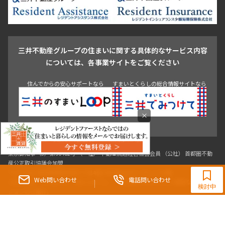
池尻大橋・三軒茶屋
祐天寺・学芸大学・自由が丘
駒沢・用賀・二子玉川
成城・砧
池袋・板橋・王子
戸越・大井・蒲田
三井不動産グループの住まいに関する具体的なサービス内容
青山
渋谷
東京・大手町
新宿
品川
目黒・中目黒
については、各事業サイトをご覧ください
神田・御茶ノ水・秋葉原
初台・幡ヶ谷・笹塚
住んでからの安心サポートなら
すまいとくらしの総合情報サイトなら
×
0120-321-364
9:30~18:00（水曜定休）
Web問い合わせ
電話問い合わせ
東京都知事（3）第96482号 （一社） 不動産流通経営協会会員 （公社） 首都圏不動
検討中
産公正取引協議会加盟
〒107-0052 東京都港区赤坂八丁目4番14号 青山タワープレイス4階
三井の賃貸「いちばんに、住む人のこと。」 東京都心を中心とした豊富な賃貸マン
ションのご紹介。