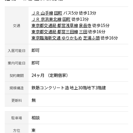
ＪＲ 山手線
田町
バス5分 徒歩13分
ＪＲ 京浜東北線
田町
徒歩13分
東京都交通局 都営浅草線
泉岳寺
徒歩15分
交通
東京都交通局 都営三田線
三田
徒歩16分
東京臨海新交通 ゆりかもめ
芝浦ふ頭
徒歩16分
即可
入居可能日
即可
案内可能日
24ヶ月 （定期借家）
契約期間
鉄筋コンクリート造 地上30階地下3階建
規模構造
無
更新料
相談
駐車場
東
方位