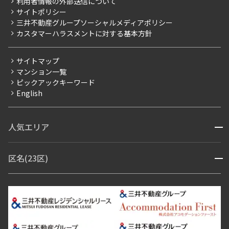
利用者情報の外部送信について
当社限定（港区・渋谷区）
サイトポリシー
お問い合わせ
【仲介会社様向け】当社仲介事業部取り扱い物件入居申込
三井不動産グループソーシャルメディアポリシー
当社限定（港区・渋谷区以外）
カスタマーハラスメントに対する基本方針
三井不動産企画
分譲賃貸
サイトマップ
賃料改定
マンション一覧
ピックアックキーワード
フリーレント
English
ペット可
コンシェルジュ付き
人気エリア
開閉
ブランドマンション
赤坂・六本木
広尾・麻布・麻布十番
虎ノ門・麻布台
区名(23区)
開閉
青山・表参道・原宿
白金・目黒
高輪・五反田・大崎
恵比寿・代官山・中目黒
渋谷・松濤・代々木上原
番町・四谷・九段
港区
渋谷区
中央区
新宿区
文京区
千代田区
目黒区
日本橋・銀座
市ヶ谷・神楽坂・飯田橋
三田・芝・浜松町
品川区
世田谷区
大田区
江東区
台東区
墨田区
中野区
芝浦・汐留・品川
月島・勝どき・豊洲
本郷・春日・小石川
豊島区
杉並区
板橋区
北区
練馬区
荒川区
足立区
新宿・代々木
目白・高田馬場・早稲田
中野・荻窪
葛飾区
江戸川区