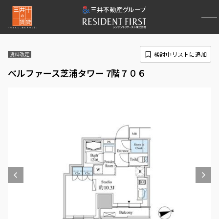
検討中リストに追加
賃料改定
ベルファース芝浦タワー 7階７０６