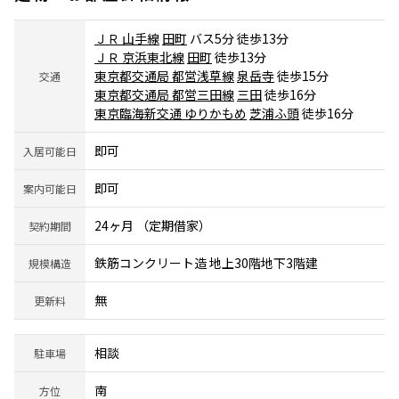
ＪＲ 山手線
田町
バス5分 徒歩13分
ＪＲ 京浜東北線
田町
徒歩13分
東京都交通局 都営浅草線
泉岳寺
徒歩15分
交通
東京都交通局 都営三田線
三田
徒歩16分
東京臨海新交通 ゆりかもめ
芝浦ふ頭
徒歩16分
即可
入居可能日
即可
案内可能日
24ヶ月 （定期借家）
契約期間
鉄筋コンクリート造 地上30階地下3階建
規模構造
無
更新料
相談
駐車場
南
方位