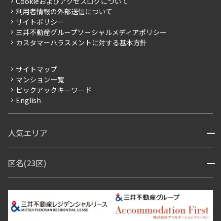
Cookieおよびアクセスログについて
新築
ニュースリリース
社宅紹介
利用者情報の外部送信について
当社限定（港区・渋谷区）
サイトポリシー
お問い合わせ
【仲介会社様向け】当社仲介事業部取り扱い物件入居申込
三井不動産グループソーシャルメディアポリシー
当社限定（港区・渋谷区以外）
カスタマーハラスメントに対する基本方針
三井不動産企画
分譲賃貸
サイトマップ
賃料改定
マンション一覧
ピックアックキーワード
フリーレント
English
ペット可
コンシェルジュ付き
人気エリア
開閉
ブランドマンション
赤坂・六本木
広尾・麻布・麻布十番
虎ノ門・麻布台
区名(23区)
開閉
青山・表参道・原宿
白金・目黒
高輪・五反田・大崎
恵比寿・代官山・中目黒
渋谷・松濤・代々木上原
番町・四谷・九段
港区
渋谷区
中央区
新宿区
文京区
千代田区
目黒区
日本橋・銀座
市ヶ谷・神楽坂・飯田橋
三田・芝・浜松町
品川区
世田谷区
大田区
江東区
台東区
墨田区
中野区
芝浦・汐留・品川
月島・勝どき・豊洲
本郷・春日・小石川
豊島区
杉並区
板橋区
北区
練馬区
荒川区
足立区