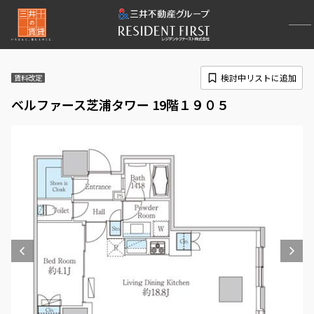
検討中リストに追加
賃料改定
ベルファース芝浦タワー 19階１９０５