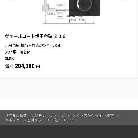
ヴェールコート世田谷砧
２０６
小田急線
祖師ヶ谷大蔵駅
徒歩
8
分
東京都世田谷区
2LDK
204,000
賃料
円
「三井の賃貸」レジデントファーストトップ
区から探す
港区
ベルファース芝浦タワー
19階１９０５