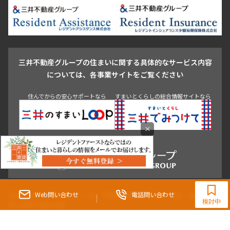
新宿・代々木
目白・高田馬場・早稲田
中野・荻窪
葛飾区
江戸川区
池尻大橋・三軒茶屋
祐天寺・学芸大学・自由が丘
駒沢・用賀・二子玉川
成城・砧
池袋・板橋・王子
戸越・大井・蒲田
三井不動産グループの住まいに関する具体的なサービス内容
青山
渋谷
東京・大手町
新宿
品川
目黒・中目黒
については、各事業サイトをご覧ください
神田・御茶ノ水・秋葉原
初台・幡ヶ谷・笹塚
住んでからの安心サポートなら
すまいとくらしの総合情報サイトなら
×
0120-321-364
9:30~18:00（水曜定休）
Web問い合わせ
電話問い合わせ
東京都知事（3）第96482号 （一社） 不動産流通経営協会会員 （公社） 首都圏不動
検討中
産公正取引協議会加盟
〒107-0052 東京都港区赤坂八丁目4番14号 青山タワープレイス4階
三井の賃貸「いちばんに、住む人のこと。」 東京都心を中心とした豊富な賃貸マン