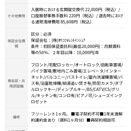
入居時における玄関錠交換代 22,000円（税込）/
口座振替事務手数料 220円（税込）/ 退去時におけ
その他費用
る通常清掃費用 85,608円（税込）
区分：必須
保証会社：(株)ｵﾘｺﾌｫﾚﾝﾄｲﾝｼｭｱ
保証会社情
報
条件：初回保証委託料(最低20,000円)：月額賃料
等の50％、２年目以降：10,000円/年
フロント/宅配ロッカー/オートロック/自転車置場/
バイク置場/敷地内ごみ置場/エレベータ/インター
ネット/バルコニー/バストイレ/室内洗濯機置場/バ
専有部・共
ス有/浴室乾燥機/給湯追い焚き有/防犯カメラ/ダブ
用部設備
ルロックキー/ディンプルキー/BS/CATV/CS/グリ
ル/キッチン有/コンロ有/ピアノ可/シューズインク
ロゼット
フリーレント1ヶ月。 ■電子契約不可■1年未満解
備考
約違約金あり（賃料1ヶ月分）■再契約相談可