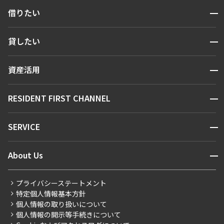
開閉
借りたい
検索する
開閉
貸したい
人気エリアから探す
賃貸運営
区から探す
開閉
資産活用
お問い合わせ
駅・沿線から探す
販売マンション
地図から探す
開閉
RESIDENT FIRST CHANNEL
お問い合わせ
キーワードから探す
NEWS
開閉
SERVICE
新着情報から探す
マンションレポート
ニュースから探す
営業窓口
商店街のある暮らし
開閉
About Us
新着募集情報
会員ページ
住まいのコラム
レジデントファーストについて
RESIDENT FIRST MEMBERS登録
RESIDENT FIRST MEMBERS登録
こだわりから探す
プライバシーステートメント
会社情報
ご入居・提携サービス
特定個人情報基本方針
こだわり一覧
事業案内
個人情報の取り扱いについて
お部屋探しからご契約まで
プレミアムマンション
個人情報の開示等手続きについて
採用情報
よくあるご質問