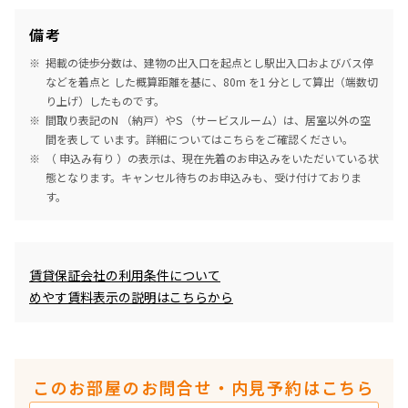
備考
掲載の徒歩分数は、建物の出入口を起点とし駅出入口およびバス停
などを着点と した概算距離を基に、80m を1 分として算出（端数切
り上げ）したものです。
間取り表記のN （納戸）やS （サービスルーム）は、居室以外の空
間を表して います。詳細については
こちら
をご確認ください。
（ 申込み有り ）の表示は、現在先着のお申込みをいただいている状
態となります。キャンセル待ちのお申込みも、受け付けておりま
す。
めやす賃料表示
賃貸保証会社の利用条件について
めやす賃料表示の説明はこちらから
このお部屋のお問合せ・内見予約はこちら