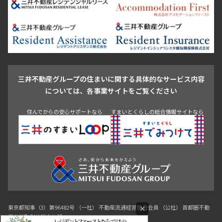
芝浦・汐留・品川
月島・勝どき・豊洲
本郷・春日・小石川
豊島区
杉並区
板橋区
北区
練馬区
荒川区
足立区
新宿・代々木
目白・高田馬場・早稲田
中野・荻窪
葛飾区
江戸川区
池尻大橋・三軒茶屋
祐天寺・学芸大学・自由が丘
駒沢・用賀・二子玉川
成城・砧
池袋・板橋・王子
戸越・大井・蒲田
三井不動産グループの住まいに関する具体的なサービス内容
青山
渋谷
東京・大手町
新宿
品川
目黒・中目黒
については、各事業サイトをご覧ください
神田・御茶ノ水・秋葉原
初台・幡ヶ谷・笹塚
住んでからの安心サポートなら
すまいとくらしの総合情報サイトなら
東京都知事（3）第96482号 （一社） 不動産流通経営協会会員 （公社） 首都圏不動
×
産公正取引協議会加盟