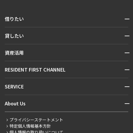
開閉
借りたい
検索する
開閉
貸したい
人気エリアから探す
賃貸運営
区から探す
開閉
資産活用
お問い合わせ
駅・沿線から探す
販売マンション
地図から探す
開閉
RESIDENT FIRST CHANNEL
お問い合わせ
キーワードから探す
NEWS
開閉
SERVICE
新着情報から探す
マンションレポート
ニュースから探す
営業窓口
商店街のある暮らし
開閉
About Us
新着募集情報
会員ページ
住まいのコラム
レジデントファーストについて
RESIDENT FIRST MEMBERS登録
RESIDENT FIRST MEMBERS登録
こだわりから探す
プライバシーステートメント
会社情報
ご入居・提携サービス
特定個人情報基本方針
こだわり一覧
事業案内
個人情報の取り扱いについて
お部屋探しからご契約まで