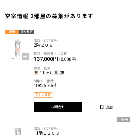
空室情報 2部屋の募集があります
新着
賃料改定
2階
２０６
137,000円
10,000円
1.0ヶ月
無
1DK
25.70㎡
三井の賃貸
追加
お問合せ
申込有
11階
１１０３