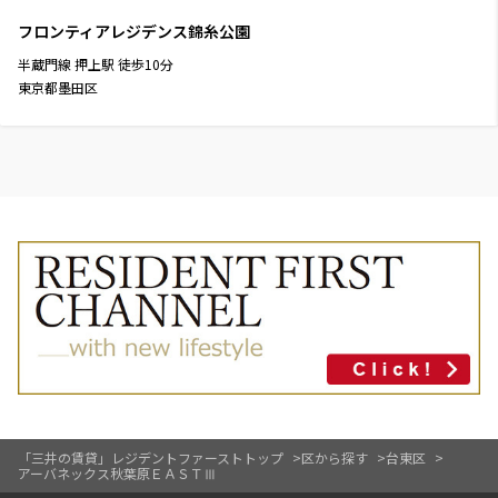
フロンティアレジデンス錦糸公園
半蔵門線
押上駅
徒歩
10
分
東京都墨田区
「三井の賃貸」レジデントファーストトップ
区から探す
台東区
アーバネックス秋葉原ＥＡＳＴⅢ