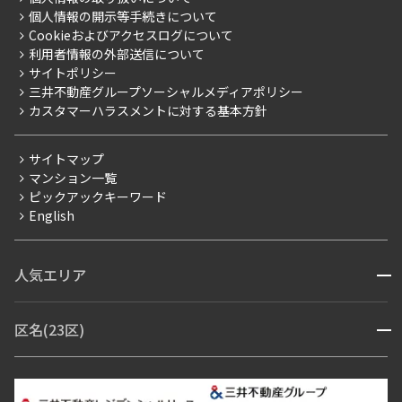
プレミアムマンション
個人情報の開示等手続きについて
採用情報
よくあるご質問
Cookieおよびアクセスログについて
新築
ニュースリリース
社宅紹介
利用者情報の外部送信について
当社限定（港区・渋谷区）
サイトポリシー
お問い合わせ
【仲介会社様向け】当社仲介事業部取り扱い物件入居申込
三井不動産グループソーシャルメディアポリシー
当社限定（港区・渋谷区以外）
カスタマーハラスメントに対する基本方針
三井不動産企画
分譲賃貸
サイトマップ
賃料改定
マンション一覧
ピックアックキーワード
フリーレント
English
ペット可
コンシェルジュ付き
人気エリア
開閉
ブランドマンション
赤坂・六本木
広尾・麻布・麻布十番
虎ノ門・麻布台
区名(23区)
開閉
青山・表参道・原宿
白金・目黒
高輪・五反田・大崎
恵比寿・代官山・中目黒
渋谷・松濤・代々木上原
番町・四谷・九段
港区
渋谷区
中央区
新宿区
文京区
千代田区
目黒区
日本橋・銀座
市ヶ谷・神楽坂・飯田橋
三田・芝・浜松町
品川区
世田谷区
大田区
江東区
台東区
墨田区
中野区