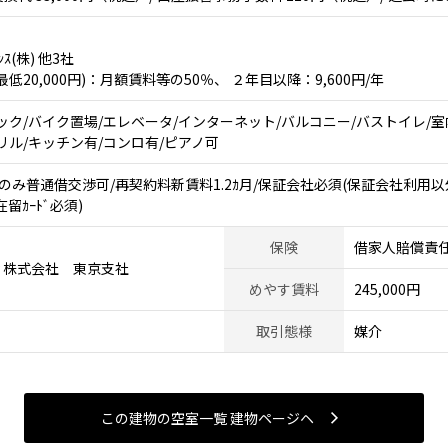
ﾝｽ(株) 他3社
20,000円)：月額賃料等の50％、 ２年目以降：9,600円/年
ック/バイク置場/エレベータ/インターネット/バルコニー/バストイレ/室
S/グリル/キッチン有/コンロ有/ピアノ可
み普通借交渉可/再契約料新賃料1.2ｶ月/保証会社必須(保証会社利用以外敷1積
在留ｶｰﾄﾞ必須)
保険
借家人賠償責
ィ株式会社 東京支社
めやす賃料
245,000円
取引態様
媒介
この建物の空室一覧 建物ページヘ