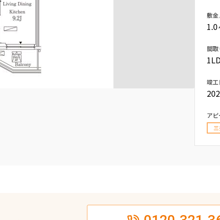
込
新着募集情報
敷金
フリーレント
1.
ペット可
間取
コンシェルジュ付き
1LD
ブランドマンション
竣工
20
アピ
三