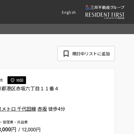
English
検討中リストに追加
地
地図
京都港区赤坂六丁目１１番４
京メトロ 千代田線
赤坂
徒歩4分
・管理費・共益費
3,000円
/ 12,000円