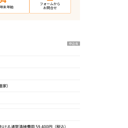
64
フォームから
日・年末年始
お問合せ
申込有
期借家）
おける通常清掃費用 59,400円（税込）