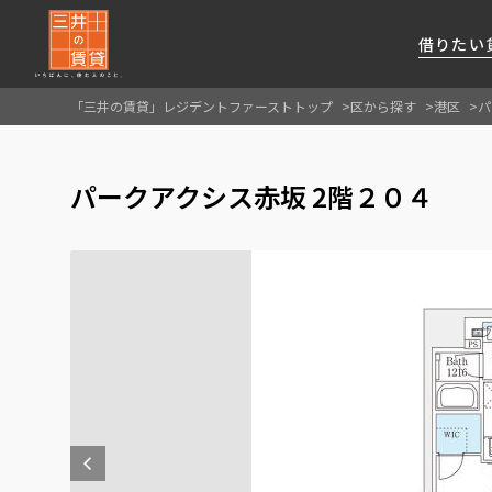
借りたい
「三井の賃貸」レジデントファーストトップ
区から探す
港区
パ
About Us
借りたい
貸したい
資産活用
RESIDENT
SERVICE
パークアクシス赤坂 2階２０４
FIRST CHANNEL
私たちレジデントファーストの思いや
厳選した都心の上質な賃貸マンションを数多
賃貸運営をお考えのオーナー様に
分譲マンションのご購入、売却の
レジデントファーストが提供する
ご提供するサービスをご紹介します
くご提案します
最適なプランをご提案します
ご相談も承ります
各種サービスをご紹介します
新しい住まいと暮らしの探しに関わる
様々な情報を発信します