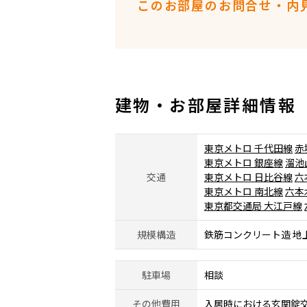
このお部屋のお問合せ・内
建物・お部屋詳細情報
東京メトロ 千代田線
赤
東京メトロ 銀座線
溜池
交通
東京メトロ 日比谷線
六
東京メトロ 南北線
六本
東京都交通局 大江戸線
規模構造
鉄筋コンクリート造 地
駐車場
相談
その他費用
入居時における玄関錠交換