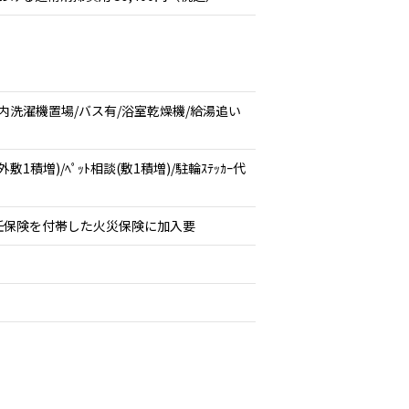
内洗濯機置場/バス有/浴室乾燥機/給湯追い
増)/ﾍﾟｯﾄ相談(敷1積増)/駐輪ｽﾃｯｶｰ代
任保険を付帯した火災保険に加入要