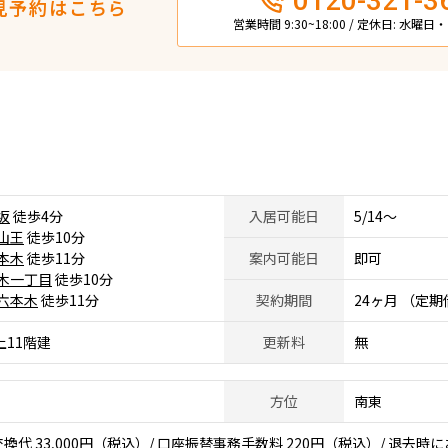
0120-321-3
見予約はこちら
営業時間 9:30~18:00 / 定休日: 水曜
坂
徒歩4分
入居可能日
5/14～
山王
徒歩10分
本木
徒歩11分
案内可能日
即可
木一丁目
徒歩10分
六本木
徒歩11分
契約期間
24ヶ月 （定
上11階建
更新料
無
方位
南東
代 33,000円（税込）/ 口座振替事務手数料 220円（税込）/ 退去時に