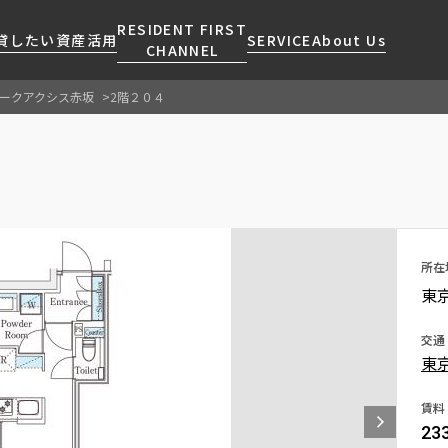
RESIDENT FIRST
貸したい
資産活用
SERVICE
About Us
CHANNEL
ークアクシス赤坂
2階２０４
検索する
こだわりから探す
レジデントファーストについて
賃貸運営
販売マンション
NEWS
営業窓口
会社情報
お問い合わせ
お問い合わせ
マンションレポート
会員ページ
人気エリアから探す
こだわり一覧
事業案内
商店街のある暮らし
RESIDENT FIRST
区から探す
プレミアムマンション
MEMBERS登録
採用情報
住まいのコラム
駅・沿線から探す
新築
所在
ご入居・提携サービス
東
ニュースリリース
RESIDENT FIRST
地図から探す
当社限定(港区・渋谷区)
MEMBERS登録
お部屋探しからご契約まで
お問い合わせ
キーワードから探す
当社限定(港区・渋谷区以外)
交通
よくあるご質問
東
三井不動産企画
社宅紹介
新着情報から探す
分譲賃貸
賃料
【仲介会社様向け】当社仲介
23
ニュースから探す
賃料改定
事業部取り扱い物件入居申