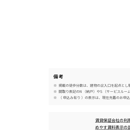
備考
掲載の徒歩分数は、建物の出入口を起点とし駅
間取り表記のN （納戸）やS （サービスル
（ 申込み有り ）の表示は、現在先着のお申
めやす賃料表示
賃貸保証会社の利
めやす賃料表示の