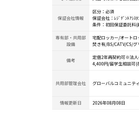
区分：必須
保証会社情報
保証会社：ﾚｼﾞﾃﾞﾝﾄｱｼｽﾀ
条件：初回保証委託料(最低
専有部・共用部
宅配ロッカー/オートロ
設備
焚き有/BS/CATV/C
定借2年再契約可※法人の
備考
4,400円/留学生相談可(
共用部管理会社
グローバルコミュニテ
情報更新日
2026年08月08日