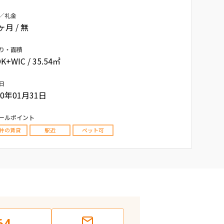
／礼金
0ヶ月 / 無
り・面積
K+WIC / 35.54㎡
日
20年01月31日
ールポイント
井の賃貸
駅近
ペット可